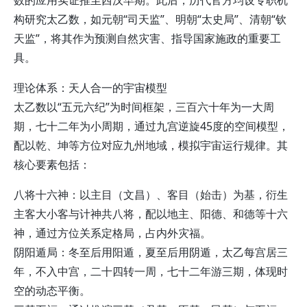
数的应用实证推至西汉早期。此后，历代官方均设专职机
构研究太乙数，如元朝“司天监”、明朝“太史局”、清朝“钦
天监”，将其作为预测自然灾害、指导国家施政的重要工
具。
理论体系：天人合一的宇宙模型
太乙数以“五元六纪”为时间框架，三百六十年为一大周
期，七十二年为小周期，通过九宫逆旋45度的空间模型，
配以乾、坤等方位对应九州地域，模拟宇宙运行规律。其
核心要素包括：
八将十六神：以主目（文昌）、客目（始击）为基，衍生
主客大小客与计神共八将，配以地主、阳德、和德等十六
神，通过方位关系定格局，占内外灾福。
阴阳遁局：冬至后用阳遁，夏至后用阴遁，太乙每宫居三
年，不入中宫，二十四转一周，七十二年游三期，体现时
空的动态平衡。