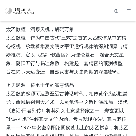
太乙数枢：洞察天机，解码万象
太乙数枢，作为中国古代“三式”之首的太乙数体系中的核
心枢机，承载着华夏文明对宇宙运行规律的深刻洞察与精
妙推演。它以《易纬·乾凿度》为理论基石，融合天文星
象、阴阳五行与易理象数，构建起一套精密的预测模型，
旨在揭示天运变迁、自然灾害与历史周期的深层密码。
历史渊源：传承千年的智慧结晶
太乙数的起源可追溯至远古神话时代，相传黄帝为战胜蚩
尤，命风后创制太乙术，以灵龟洛书之数推演战局。汉代
《史记·日者列传》将其列为七家选择家之一，郑玄更以
“北辰神名”注解其天文学内涵。考古发现亦佐证其古老传
承——1977年安徽阜阳汝阴侯墓出土的太乙栻盘，将太乙