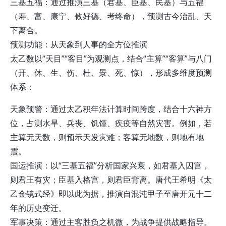
三基五福：通过推演三基（君基、臣基、民基）与五福
（寿、富、康宁、攸好德、考终命），预测古今治乱、天
下离合。
预测功能：从天象到人事的全方位推演
太乙数以“天目”“客目”为观测点，结合“主算”“客算”与八门
（开、休、生、伤、杜、景、死、惊），形成多维度预测
体系：
天象预警：通过太乙积年法计算时间跨度，结合十六神方
位，占测水旱、兵丧、饥馑、疾疫等自然灾害。例如，若
主算无天数，则预示天发灾难；客算无地数，则地有地
震。
国运推演：以“三基五福”分析国家兴衰，如君基入囚宫，
则君王有灾；臣基入格宫，则君臣背离。唐代王希明《太
乙金镜式经》即以此为据，推演自混沌甲子至唐开元十二
年的历史变迁。
军事决策：通过主客胜负之机微，为战争提供战略指导。