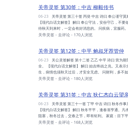
念布施，修德之足，老天垂之，祈神庇佑。 姻缘：两...
关帝灵签 第30签：中吉 柳毅传书
06-23
关帝灵签 第三十签 丙癸 中吉 诗曰 奉公谨守莫欺心，自有亨通吉利临； 目下营求且休矣，私期与子定佳音。
【现代白话文解签】 解曰 奉公守法，安份守己，不
待秋天到来时，一定会有好消息的。 问疾病，宜服药。
音。 断曰 运势：目下平平，平而踏实，即可转机，忍
关帝灵签
-
去评论
- 170人浏览
利：忍受时艰，再等秋至，即可欲为，时与命也。 事
心，健身之后，一切平安，修吾身心。 姻缘：先友后婚，
关帝灵签 第12签：中平 鲍叔牙荐管仲
06-23
关公灵签解签 第十二签 乙乙 中平 诗曰 营为期望在春前，谁料秋来又不然； 直遇清江贵公子，一生活计始安
全。 【现代白话文解签】 解曰 始吉终凶之兆。又表
生，病情也须秋天过后，才安全无虑。 问财利，多不如
闷亏，无利可图。 家庭：人口旺盛，唯未足和，选出
关帝灵签
-
去评论
- 180人浏览
陷。 事业：心有余时，力却不足，身不由己，不必懊丧
缘结之，各自分之，互蒙其利，以理智制。 考试：勤读.
关帝灵签 第31签：中吉 狄仁杰白云望
06-23
关帝灵签 第三十一签 丁甲 中吉 诗曰 秋冬作事只寻常，春到门庭渐吉昌； 千里信音符远望，萱堂快乐未渠央。
【现代白话文解签】 解曰 秋冬平平，逢春渐亨通。凡
阻塞，秋冬过去，交春之节，即有钜利。 家庭：目下
攻，攻之即损，待交春也。 事业：日日生息，即可满
关帝灵签
-
去评论
- 168人浏览
心，一切平安。 姻缘：要君远虑，美为条件，即错失