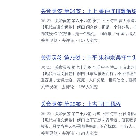
讯。 健康：倏尔攻袭，不寻常也，不宜操劳，静心即愈。 
关帝灵签 第64签：上上 鲁仲连排难解
06-23
关帝灵签 第六十四签 庚丁 上上 诗曰 吉人相遇本合同，况有持谋天水翁； 人力不劳公论协，事成功倍笑谈中。
【现代白话文解签】 解曰 问合伙，那是一个好兆头。但
“管饱分金”的故事，是一个模范。 问谋事，有 望，出
人，音信将到。 断曰 运势：居最高峰，唯惜福也，得
关帝灵签
-
去评论
- 167人浏览
此福。 财利：无所欲 为，押之得之，时运届至，宜储
平素之修，身心健全，今有享之，受之即安...
关帝灵签 第79签：中平 宋神宗误扞牛
06-23
关帝灵签 第七十九签 辛壬 中平 诗曰 干亥来龙仔细看，坎居午向自当安； 若移丑艮阴阳逆，门户凋零家道难。
【现代白话文解签】 解曰 凡事应依理而行，不可悖理
宜盲进，世境之迫。 家庭：人口分散，世局使之，砸桶
不知。 事业：事事小心，童叟无欺，信用奠基，必能转
关帝灵签
-
去评论
- 186人浏览
审慎此缘，天赐机缘，视尔眼识，可即定之。 考试：
前不对，立即闻讯，方能 治痊。 远行：出不如...
关帝灵签 第28签：上吉 司马题桥
06-23
关帝灵签 第二十八签 丙辛 上吉 诗曰 公侯将相本无种，好把勤劳契上天； 人事尽从天理见，才高岂得困林泉。
【现代白话文解签】 解曰 当下虽然未得际遇，但莫嗟
较长。只要当事人合乎情理去做，不必忧虑。 问行人，
目前虽不理想，但不久即好转。 问疾病，终见愈，但须
关帝灵签
-
去评论
- 191人浏览