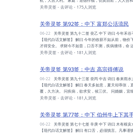
机，大吉大利。 家庭：造德作福，切莫自欺，人人合
耶。 事业：莫辞辛苦，劳心劳力，得以报酬，后景甚佳
关帝灵签
-
去评论
- 175人浏览
吾评价，是否可宜，以理智衡，己必负责。 考试：勤
就医，延迟不得，自我小心。 远行：候至冬至，利益可得
关帝灵签 第92签：中下 富郑公活流民
06-22
关帝灵签 第九十二签 癸乙 中下 诗曰 今年禾谷不如前，物价喧腾倍百年； 灾数流行多疫疠，一阳复后始安全。
【现代白话文解签】 解曰 今年的收获不如从前，物
才得安全。 求财今不如昔，口舌不测，疾病缠绵，命 
宜动之，动之即损，不宜抗拒。 家庭：时局所成，人
关帝灵签
-
去评论
- 181人浏览
旧耶，反而有成。 事业：存心不善，交易欺心，资本
也。 姻缘：用心良苦，缘却不合，三思而后，分手力司.
关帝灵签 第93签：中吉 高宗得傅说
06-22
关帝灵签 第九十三签 癸丙 中吉 诗曰 春来雨水太连绵，入夏晴干雨又愆； 节气直交三伏始，喜逢滂沛足田园。
【现代白话文解签】 解曰 春天多如意，夏天却乖张，
覆，久方决。 问疾病，欲求安，候三伏。 问婚姻，宜
后易，勤之必有，多方力行。 家庭：人人勤奋，家道
关帝灵签
-
去评论
- 181人浏览
误，珍惜时运。 事业：凡百谋望，目下待秋，必有转
躁。 姻缘：姻缘难匹，缓即可成，敬之如宾，终能偕...
关帝灵签 第77签：中下 伯州牛上下其
06-22
关帝灵签 第七十七签 辛庚 中下 诗曰 木有根亥水有源，君当自此究其原； 莫随道路人闲话，讼则终凶是至言。
【现代白话文解签】 解曰 有口舌，必须慎言。凡事谨