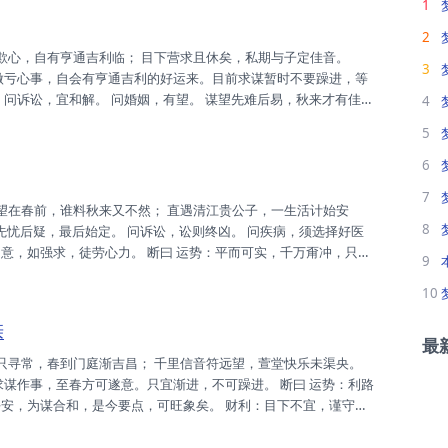
1
2
3
要做亏心事，自会有亨通吉利的好运来。目前求谋暂时不要躁进，等
 问诉讼，宜和解。 问婚姻，有望。 谋望先难后易，秋来才有佳
4
耐等待。 家庭：人口适中，为培下代，下注功夫，方能旺盛。 财
5
业：蝇头之利，亦为利也，不宜贪婪，否则栽翻。 升迁：调合身
较...
6
7
8
示先忧后疑，最后始定。 问诉讼，讼则终凶。 问疾病，须选择好医
意，如强求，徒劳心力。 断曰 运势：平而可实，千万甭冲，只吃
9
领导，以利导正。 财利：平平之时，渡时期也，守之则安，攻则自
10
。 升迁：必须致力，否则损身，审慎吾行，日日谨慎。 姻缘：此
..
亲
最
求谋作事，至春方可遂意。只宜渐进，不可躁进。 断曰 运势：利路
平安，为谋合和，是今要点，可旺象矣。 财利：目下不宜，谨守不
足，不宜奢求，交春再造。 升迁：小心对之，调合身心，修吾身
也，理智前提。 考试：秋冬大考，不如理想，等到交春，必有喜