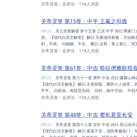
上面有石，躲石而过。 家庭：门户衰冶，人口稀微，
关帝灵签
-
去评论
- 154人浏览
守之可。 事业：认此业可，行之不佳，时之不允，不是
缘：万万不可，性不合也，勉强为之，招来惨祸。 考试.
关帝灵签 第15签：中平 王羲之坦腹
06-22
关公灵签解签 第十五签 乙戊 中平 诗曰 两家门户各相当，不是姻缘莫较量； 直待春风好消息，却请琴瑟向兰
房。 【现代白话文解签】 解曰 凡事须待新春，方始
利，不就。 问婚姻，不合。 断曰 运势：善人善心，
置腹，凡事即成。 财利：勤奋力行，甚为钦佩，惟势
关帝灵签
-
去评论
- 174人浏览
贺。 升迁：可得之年，惟宜自保，身心两健，方得平安
宜久炼，则成钢也，有志仕途，再奋勉之。 健康：东...
关帝灵签 第61签：中吉 祭征虏雅歌投
06-22
关帝灵签 第六十一签 庚甲 中吉 诗曰 啸聚山林凶恶俦，善良无事苦煎忧； 主人大笑出门去，不用干戈盗贼休。
【现代白话文解签】 解曰 主有惊险，要防小人侵害，
平平。 问疾病，有惊恐无碍。 问利，险中可得。 不
家庭：人丁转旺，时予招呼，不宜疏远，必有所益。 
关帝灵签
-
去评论
- 159人浏览
小，皆是生意，不可贪婪，贪字通贫。 升迁：身心俱
者，必有害耶，相性合后。 考试：数载企盼，傍题今...
关帝灵签 第48签：中吉 窦长君至长安
06-22
关帝灵签 第四十八签 戊辛 中吉 诗曰 登山涉水正天寒，兄弟姻亲那得安； 幸遇虎头人一唤，全家遂保汝重欢。
【现代白话文解签】 解曰 家道不安，须防孝服临门，