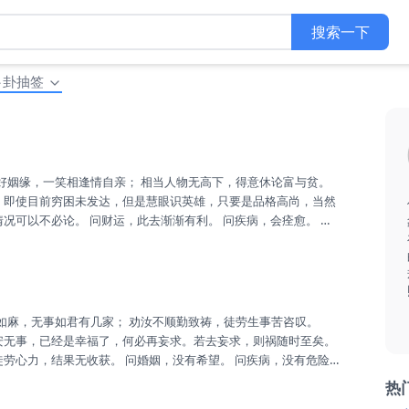
搜索一下
卜卦抽签
候，即使目前穷困未发达，但是慧眼识英雄，只要是品格高尚，当然
情况可以不必论。 问财运，此去渐渐有利。 问疾病，会痊愈。 问
也，备后退路，不宜冲之。 家庭：时势所迫，丁口四散，由一人
也，候下次可。 事业：今年平衡，交春转旺，时运届至，令尔咋
..
平安无事，已经是幸福了，何必再妄求。若去妄求，则祸随时至矣。
徒劳心力，结果无收获。 问婚姻，没有希望。 问疾病，没有危险，
盟，事事小心。 家庭：人口渐旺，入春和合，必健全也，结合力
热
。 事业：公平交易，童叟无欺，不欺人者，可致兴旺。 升迁：常