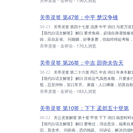
之，且贵人陕，安心等之。 家庭：人口是旺，分散各地
关帝灵签
-
去评论
- 156人浏览
命，安心置理。 事业：目下之境，盖世如是，过度开
之。 姻 缘：培之感情，认清心地，良善者也，可以许..
关帝灵签 第47签：中平 楚汉争锋
06-23
关帝灵签 第四十七签 戊庚 中平 诗曰 与君万语复千言，祇欲平和雪尔冤； 讼则终凶君记取，试于清夜把心扪。
【现代白话文解签】 解曰 要求免祸，必须自身谨慎修
凶，应自反省。 问婚姻，好事多磨，但如经得起考验
谓“欲速不达”也。 断曰 运势：走入低壑，小心应对
关帝灵签
-
去评论
- 170人浏览
能转机。 财利：四面局势，不利世人，君亦在内，守旧
迁：身心状况，今甚恶劣，宜调适身，方可保安。 姻...
关帝灵签 第26签：中吉 邵尧夫告天
06-22
关帝灵签 第二十六签 丙己 中吉 诗曰 年来丰歉皆天数，自是今年旱较多； 与子定期三日内，田畴沾足雨滂沱。
【现代白话文解签】 解曰 目前运气虽然未顺，只要多
苞，忍至仲秋，笑口常开。 家庭：人口稀微，切莫自
少，珍惜此福。 事业：上半之年，度三餐矣，后半之
关帝灵签
-
去评论
- 183人浏览
望。 姻缘：可合之缘，先友后婚，其理明之，审慎行之
疾而已，不足为忧，惟照料已，不能大意。 远行：逢动荡
关帝灵签 第10签：下下 孟郊五十登第
06-22
关公灵签解签 第十签 甲癸 下下 诗曰 病患时时命蹇衰，何须打瓦共钻龟； 直教重见一阳复，始可求神仗佛持。
【现代白话文解签】 解曰 要悔过，消去恶业，福果自
旧，莫贪求。 问疾病，恐仍拖延。 问诉讼，解决仍须