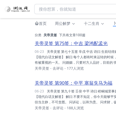
首页
周公解梦
十二生肖
分类
关帝灵签
下共有文章100篇
关帝灵签 第75签：中吉 梁鸿配孟光
06-23
关帝灵签 第七十五签 辛戊 中吉 诗曰 生前结得好姻缘，一笑相逢情自亲； 相当人物无高下，得意休论富与贫。
【现代白话文解签】 解曰 每个人都有时来运转的时
有被重视的一天。 问婚姻，只要对方人品好，目前的 
谋事，有成功的希望。 断曰 运势：平稳之际，宜小心
关帝灵签
-
去评论
- 177人浏览
迎，方有力量。 财利：步步为 营，不宜着急，一次去
舌。 升迁：行善在先，修吾身心，心安理得，定是平安.
关帝灵签 第90签：中平 塞翁失马为福
06-23
关帝灵签 第九十签 壬癸 中平 诗曰 崆峒城里事如麻，无事如君有几家； 劝汝不顺勤致祷，徒劳生事苦咨叹。
【现代白话文解签】 解曰 不要不知足，你今天能够
但当主静，不可贪图。 问诉讼，以和为贵。 问求财，
可以痊愈。 断曰 运势：可遇贵人，惟要善求，否则败
关帝灵签
-
去评论
- 188人浏览
量。 财利：此刻平稳，惟时未至，暂时守之，宜防小人