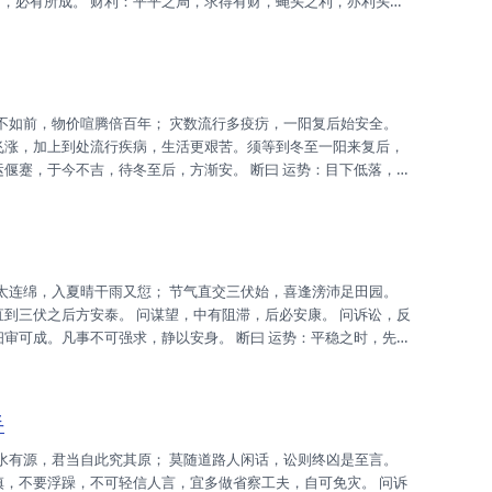
和，必有所成。 财利：平平之局，求得有财，蝇头之利，亦利头
。 升迁：必有之耶，唯调身心，不可忘也，方可保全。 姻缘：自
而拚耶，十年寒窗，坚守其道，终获桂冠。 健康：宿疾复发，速去
...
价飞涨，加上到处流行疾病，生活更艰苦。须等到冬至一阳来复后，
运偃蹇，于今不吉，待冬至后，方渐安。 断曰 运势：目下低落，不
口分散，宜速谋合，合是力量。 财利：求之无用，时运不届，暂守
耗散，无一所成。 升迁：身心俱惫，先调好身，享之安全，必可成
..
直到三伏之后方安泰。 问谋望，中有阻滞，后必安康。 问诉讼，反
细审可成。凡事不可强求，静以安身。 断曰 运势：平稳之时，先难
清吉，如能合谋，必成支军。 财利：目下平平，求之有应，不必自
机，暂守之可。 升迁：身心俱惫，先调吾身，时至花开，切勿焦
手
慎，不要浮躁，不可轻信人言，宜多做省察工夫，自可免灾。 问诉