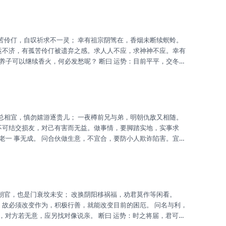
。 财利：正逢昌运，每押皆利，利头储之，不宜枉费。 事业：现
时运不济，有孤苦伶仃被遗弃之感。求人人不应，求神神不应。幸有
养子可以继续香火，何必发愁呢？ 断曰 运势：目前平平，交冬之
旺，速谋合睦，可成大业。 财利：到处青山，吾与一脚，时运转
也，再忍受之。 升迁：看吾身心，该有之年，调吾身后，必有之
考试...
，不可结交损友，对己有害而无益。做事情，要脚踏实地，实事求
老一 事无成。 问合伙做生意，不宜合，要防小人欺诈陷害。宜戒
拒，时运之至，君亦红时。 家庭：先修吾身，目下分散，砸桶之
留，莫可取也。 事业：风不调耶，雨又不顺，加之局势，暂忍受
姻...
，故必须改变作为，积极行善，就能改变目前的困厄。 问名与利，
姻，对方若无意，应另找对像说亲。 断曰 运势：时之将届，君可忍