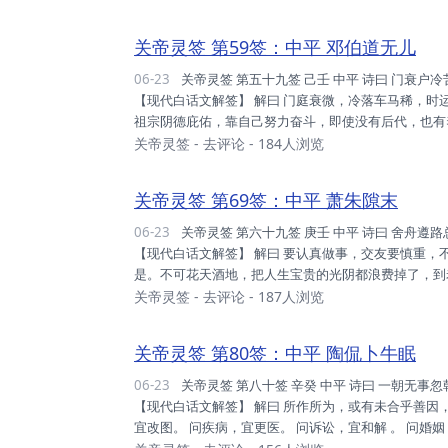
利。 家庭：人丁趋旺，主者谋合，年年添丁，旺吾家人
押现中，即时运至，唯不可贪，贪则通贫。 升迁：...
关帝灵签 第59签：中平 邓伯道无儿
06-23
关帝灵签 第五十九签 己壬 中平 诗曰 门衰户冷苦伶仃，自叹祈求不一灵； 幸有祖宗阴骘在，香烟未断续螟蛉。
【现代白话文解签】 解曰 门庭衰微，冷落车马稀，
祖宗阴德庇佑，靠自己努力奋斗，即使没有后代，也有
时，即有转机，暂时待之。 家庭：存心行善，人丁可
关帝灵签
-
去评论
- 184人浏览
来，入秋见旺。 事业：平稳之年，利虽蝇头，亦是利
也。 姻缘：互退一步，详看对方，自吾评鉴，可即允之。 
关帝灵签 第69签：中平 萧朱隙末
06-23
关帝灵签 第六十九签 庚壬 中平 诗曰 舍舟遵路总相宜，慎勿嬉游逐贵儿； 一夜樽前兄与弟，明朝仇敌又相随。
【现代白话文解签】 解曰 要认真做事，交友要慎重
是。不可花天酒地，把人生宝贵的光阴都浪费掉了，到
酒色，以免惹事生非。 断曰 运势：时也命耶，不得抗
关帝灵签
-
去评论
- 187人浏览
人，宜速谋和。 财利：此财不 义，害人子弟，取亦不
之。 升迁：今年不可，身心不适，又流去矣，先修吾身。 
关帝灵签 第80签：中平 陶侃卜牛眠
06-23
关帝灵签 第八十签 辛癸 中平 诗曰 一朝无事忽朝官，也是门衰坟未安； 改换阴阳移祸福，劝君莫作等闲看。
【现代白话文解签】 解曰 所作所为，或有未合乎善因
宜改图。 问疾病，宜更医。 问诉讼，宜和解 。 问婚