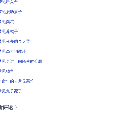
梦见断头台
梦见援助妻子
梦见粪坑
梦见养鸭子
梦见死去的亲人哭
梦见牵大狗散步
梦见走进一间陌生的公厕
梦见鲫鱼
本命年的人梦见墓坑
梦见兔子死了
新评论