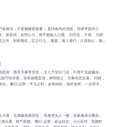
家族为先，门楣为先。 财利：压之错之，时也命也，不是人拙，暂
尔拙。 升迁：劳心劳力，凡事躬亲，导致身虚，多调适之。 姻
..
称意。若妄动，反劳心力，终不能如人心愿。 问功名，不成。 问财
冥冥之中，则有报也，忍之行之。 家庭：善人善行，久得知心，推心
所趋，不宜勉强。 事业：目下互约，财气则通，生意渐隆，可欣可
。 姻缘：门户相当，不是姻缘，即叵较量，待时见之。 考试：铁
壶
若能守性存善，却有德曜及身，神明助之。凡事先忧后喜。 问财，
利考试。 断曰 运势：平凡之时，必有转机，俟时发挥，一步登天。
财利：利可求耶，不是叵利，可求稳饱，奠基之时。 事业：不拘大
健，应可怀之，唯小心对，避免操劳。 姻缘：尚可促成，惟急成
兄弟分离，财产耗散。 断曰 运势：命运转吉，小心应对，把握时