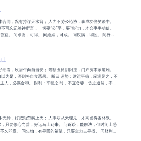
...
纷
不可忘记签诗所言，一切要“公”平，要“协”力，才会事半功倍。
入皆宜。 问求财，可得。 问婚姻，可成。 问疾病，得医。 问行
意忘形，戒之记之。 家庭：年年添丁，世人讶之，尔修者也，珍惜
蓄之。 事业：吸四方财，此时正当，惟不可贪，方能保住。 升迁：
头山
自以为是，否则将自食恶果。 断曰 运势：财运平稳，应满足之，不
主人，必谋合和。 财利：平稳之 时，不宜贪婪，贪之通贫，不可
旺。 升迁：先修身心，常念布施，怀之心安，必可有之。 姻 缘：
尔之功名，历尽沧桑，宜珍惜之，叵有差错。 健康：速求名医，目
叹，只要修心向善，好运马上到来。 问诉讼，能解决，但时间上恐
不久即返。 问失物，有寻回的希望，只要全力去寻找。 问财利，
修心向善。 断曰 运势：正昌隆时，欲为即为，慎言行也，必获大