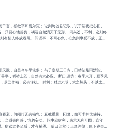
，宜合谋之，团结力大。 财利：今平稳 也，不宜着急，钱为长
发，招来祸根。 升迁：先调身心，后续有望，较晚方至，宜珍惜
.
省，只要心地善良，祸端自然消灭于无形。 问兴讼，不利，讼则终
，则有情人终成眷属。 问谋事，不可心急，心急则事反不成，正所
，不宜强行，否则惨败。 家庭：人丁散落，为收束耶，从吾修身，必
可也。 事业：守之三餐，即可满足，经济恐慌，风靡全世。 升
行善事，祈祷上苍，自然有求必应。 断曰 运势：春季未开，夏季见
欺，尽己作福，必有转机。 财利：财运未明，求之蝇头，不以太
年，突飞猛进。 升迁：必有之也，后调吾身，护己身后，定达愿
。 考试：勤奋已足，唯方向误，早日请益，必可中欤。 健康：小
...
来，当避害向善，慎勿妄动。 问事业财利，表示无利可图，宜守
时。病讼过冬至后，才有希望。 断曰 运势：正逢沟壑，叵下谷去，