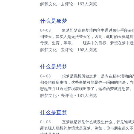
暖，万物生发，人心也随之萌动，所以容易发梦。 
解梦文化
-
去评论
- 163人浏览
一样，春天的梦大多乱而多，这往往是季节原因造成的
什么是象梦
04-08
象梦即梦意在梦境内容中通过象征手段表现出来。我们所梦到的一切，大多是通过象征手法表现的。如果梦
到登天，其实人是无法登天的，因此，此时的天就是具
母亲、生育，等等。 现实中的目标、梦想在梦中通
梦想一直压抑在这个人的心底不得诉说，去争取后还没
解梦文化
-
去评论
- 168人浏览
什么是想梦
04-08
想梦是意想所做之梦，是内在精神活动的产物，通常所说“日有所思，夜有所梦”即想梦也。 每个人每天
都会想很多事情，这些事情可能是你一瞬间的想法，当
想起来并且通过梦境表现出来了，这样的梦就是想梦
完的问题。
解梦文化
-
去评论
- 181人浏览
什么是直梦
04-08
直梦就是梦见什么就发生什么，梦见谁就见到谁。 人的梦都是象征性的，有的含蓄，有的直露，比较直
露表现人所想的梦境就是直梦。例如，你与朋友很久不