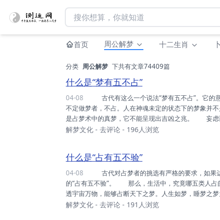
周公解梦
首页
十二生肖
分类
周公解梦
下共有文章74409篇
什么是“梦有五不占”
04-08
古代有这么一个说法“梦有五不占”。它的意思是：占梦者不会给五种人占卜吉凶。是哪五种人呢？ 神魂
不定做梦者，不占。人在神魂未定的状态下的梦象并不
是占梦术中的真梦，它不能呈现出吉凶之兆。 妄虑
天眼、耳、鼻、舌、身、意六个范围内，是短暂的、浅
解梦文化
-
去评论
- 196人浏览
子野合，这就是白天的邪念在晚上产生的梦，并不包
个叫声伯的人，在梦中又哭又歌，声伯很通晓占梦术，醒
什么是“占有五不验”
04-08
古代对占梦者的挑选有严格的要求，如果达不到这些要求，占梦就不会灵验。古人归纳为五类，这就是著名
的“占有五不验”。 那么，生活中，究竟哪五类人占
透宇宙万物，能够占断天下之梦。人生如梦，睡梦之梦
为人断梦，古代占梦家并不是占人生大梦，而是占梦中
解梦文化
-
去评论
- 191人浏览
如果占梦者能够从小梦觉出大梦，那就是更高层次的