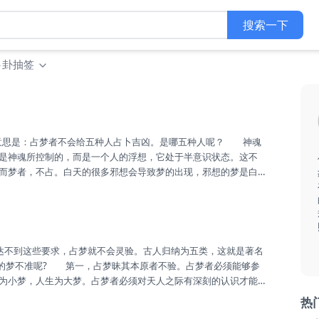
搜索一下
卜卦抽签
是神魂所控制的，而是一个人的浮想，它处于半意识状态。这不
而梦者，不占。白天的很多邪想会导致梦的出现，邪想的梦是白
显的感应。白天看到一个美若天仙的女子，晚上就梦见和这个女
含实质性的内容。 梦中的兆相比较典型，不占。《左传》中有
了之后他明白这是一个凶兆，不...
的梦不准呢? 第一，占梦昧其本原者不验。占梦者必须能够参
为小梦，人生为大梦。占梦者必须对天人之际有深刻的认识才能
之梦，他们要牢记人生如梦这个原则，不陷入梦中之境就行了。
热
追求了。 第二，术业不专者不验。古代人认为占梦者一定要熟