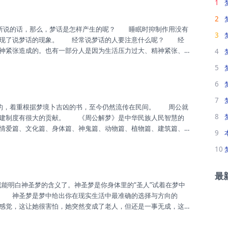
1
破译出神谕。一个好的占梦家...
2
3
出现了说梦话的现象。 经常说梦话的人要注意什么呢？ 经
神紧张造成的。也有一部分人是因为生活压力过大、精神紧张、
4
体锻炼，养成良好的生活习惯并学会自我减压。 梦话就是一个
5
6
7
8
封建制度有很大的贡献。 《周公解梦》是中华民族人民智慧的
情爱篇、文化篇、身体篇、神鬼篇、动物篇、植物篇、建筑篇、
9
容之丰富，足以为你化解心中的迷惑。
10
最
？ 神圣梦是梦中给出你在现实生活中最准确的选择与方向的
感觉，这让她很害怕，她突然变成了老人，但还是一事无成，这
梦，这个梦告诉她人生短暂，要懂得珍惜时间。 人们正是有
折、灾难。它既像一副镇痛剂，又像一副兴奋剂，给你以希望，