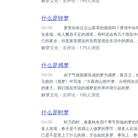
中发生的事情正好相反，例如，有的孩子在父亲活着的
解梦文化
-
去评论
- 199人浏览
兆；而当父亲去世了之后，孩子梦到父亲还活着，时而
反映，也是心里的愿望在梦中实现的一个过程。 反梦
什么是转梦
04-08
梦里你有过云山雾罩的感觉吗？梦境中你周围的环境不断变化，让你没有头绪，这就是转梦。转梦的内容变
化多端，给人飘忽不定的感觉，有时还会有几个现实
己的家乡，但是家里摆设的东西是现在生活中的摆设
静，时而狂风暴雨，时而阳光明媚，时而雪花飘舞，这
解梦文化
-
去评论
- 179人浏览
转梦是现实中的几个场景在梦中融合成为一个场景，
人飘忽不定的感觉。
什么是感梦
04-08
由于气候因素造成的梦为感梦，换言之，感梦是应对气候对人身体产生影响，保护自身感受平衡的梦。
元稹的《感梦》中写道：“今夜商山馆中梦，分明同在
的妻子。我们现在所说的感梦是外界环境引起的梦。
或是晚上睡觉的时候被子没有盖好造成的；生活中很多
解梦文化
-
去评论
- 186人浏览
厕所。 感梦是人脑基于对外界环境的感受而形成的
什么是时梦
04-08
时乃四时，春夏秋冬四个季节所做的梦的类型是不一样的，这种因为季节因素而形成的梦就是时梦。 很
多人发现，春天是个容易让人做梦的季节，很多人在清
己是不是患上了什么疾病，才会如此多梦。事实上，春