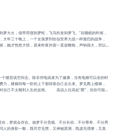
，大年三十晚上，一个女孩梦到恰似世界大战一样激烈的战争，
候，她才恍然大悟，原来昨夜外面一直放鞭炮，声响很大，所以
。因为睡觉这个时间段内外界环境的变化，大脑皮层做出反应，
费力，楼梯间每一阶的上下都得靠自己走出来。梦见爬上楼梯，
对自己不太顺利人生的反映。 虽说人往高处“爬”，但你可能满
寒”的真谛；一边爬着楼梯，一边欣赏四周出现的景色，或许能够让
伸，精疲力竭的你始终看不到目的地，这时你该考虑一下：上面
也不见得全是坏事。有...
同人的身影一般，既司空见惯，又神秘莫测，既虚无缥缈，又真