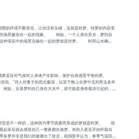
时候梦到父亲去世了，这其实是孩子要脱离父亲控制想独立的预
微笑，时而生气，这是孩子思念父亲的表现。反梦是自己愿望的
是与现实生活发生的事情相反的梦...
中的场景掺杂在一起的现象。 例如，一个人身在异乡，梦到自
。这种现实中的场景交融在一起的梦就是转梦。 时而山水幽
些在现实生活中不可能出现的场景转换，在梦里出现就是转梦。
或者发生现实中不可能产生的情景转换。转梦的内容多变，给
后堂前。”诗人对妻子的思念极深，以至于晚上在梦中见到死去多年
 例如，女孩梦到自己身在大水中，就可能是身体着凉引起的，
人会在夜里梦见自己不停地寻找厕所，在现实中他们的确是想去
梦。
晨起床后就会感觉自己一整夜都在做梦。有的人甚至开始怀疑自
季多梦并非是我们的健康出了状况，祖国医学认为，春季气温回