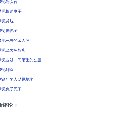
梦见断头台
梦见援助妻子
梦见粪坑
梦见养鸭子
梦见死去的亲人哭
梦见牵大狗散步
梦见走进一间陌生的公厕
梦见鲫鱼
本命年的人梦见墓坑
梦见兔子死了
新评论