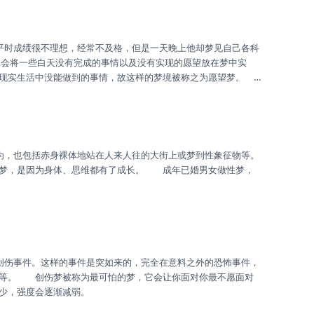
常常会将一些白天没有完成的事情以及没有实现的愿望放在梦中实
了现实生活中没能做到的事情，故这样的梦境被称之为愿望梦。
有以下几种： 由于环境、自身等原因，很多愿望都没能完成
成而却想完成的人； 那些在白天被排挤与感到压抑的人；
要的类型，因此，常常在脑海...
，是因为身体、思维都有了成长。 成年已婚男女做性梦，
劫等。 创伤梦被称为最可怕的梦，它会让你面对你最不愿面对
少，强度会逐渐减弱。