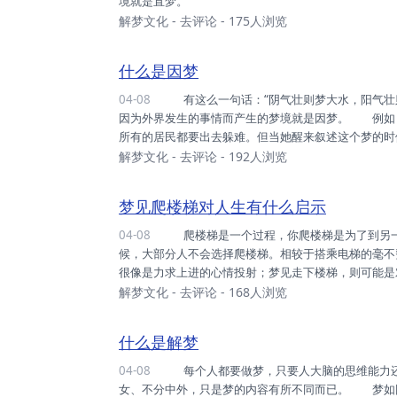
境就是直梦。
解梦文化
-
去评论
- 175人浏览
什么是因梦
04-08
有这么一句话：“阴气壮则梦大水，阳气壮则梦大火，借带而寝则梦蛇，飞鸟衔发则梦飞。”在睡眠的时候，
因为外界发生的事情而产生的梦境就是因梦。 例如
所有的居民都要出去躲难。但当她醒来叙述这个梦的时
自己才会梦到激烈的战争。 女孩的这个梦就是因梦
解梦文化
-
去评论
- 192人浏览
产生的幻想，形成某种梦境。
梦见爬楼梯对人生有什么启示
04-08
爬楼梯是一个过程，你爬楼梯是为了到另一个楼层或空间去。除非停电或者为了健康，当有电梯可以坐的时
候，大部分人不会选择爬楼梯。相较于搭乘电梯的毫不
很像是力求上进的心情投射；梦见走下楼梯，则可能是
身大汗地爬到梦的终点，风一吹，才体悟到“高处不胜
解梦文化
-
去评论
- 168人浏览
你领悟到过程比结果重要；梦里的楼梯有时甚至无限延
的目的地真的值得自己付出这么多努力吗? 梦见下楼梯
什么是解梦
04-08
每个人都要做梦，只要人大脑的思维能力还在，梦就会存在。做梦不分贵贱、不分长幼、不分尊卑、不分男
女、不分中外，只是梦的内容有所不同而已。 梦如