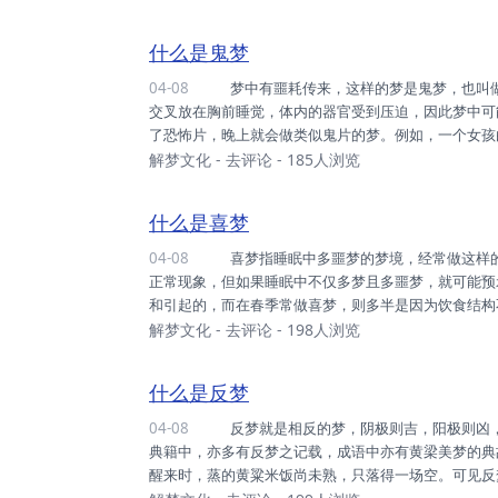
什么是鬼梦
04-08
梦中有噩耗传来，这样的梦是鬼梦，也叫做噩梦。鬼梦的产生往往是因为睡觉姿势不良导致的，例如，两手
交叉放在胸前睡觉，体内的器官受到压迫，因此梦中
了恐怖片，晚上就会做类似鬼片的梦。例如，一个女孩
不舍。这样的噩梦是因为白天的信息残留产生的，也
解梦文化
-
去评论
- 185人浏览
白天的恐怖信息残留等因素而产生的！
什么是喜梦
04-08
喜梦指睡眠中多噩梦的梦境，经常做这样的梦多半是因为健康出了状况引起的。虽然说人在睡眠中多梦属于
正常现象，但如果睡眠中不仅多梦且多噩梦，就可能
和引起的，而在春季常做喜梦，则多半是因为饮食结构
解梦文化
-
去评论
- 198人浏览
什么是反梦
04-08
反梦就是相反的梦，阴极则吉，阳极则凶，谓之反梦。在民间解梦，常有梦中所做与事实相反之说，在历代
典籍中，亦多有反梦之记载，成语中亦有黄梁美梦的典
醒来时，蒸的黄粱米饭尚未熟，只落得一场空。可见