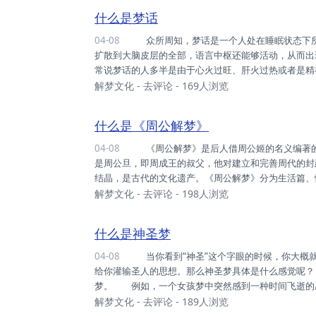
读梦书，掌握基本占梦方法，这样才能遵循正确的途径，
什么是梦话
04-08
众所周知，梦话是一个人处在睡眠状态下所说的话，那么，梦话是怎样产生的呢？ 睡眠时抑制作用没有
扩散到大脑皮层的全部，语言中枢还能够活动，从而
常说梦话的人多半是由于心火过旺、肝火过热或者是精
神经衰弱引起的，因此，经常说梦话的人应多加强身
解梦文化
-
去评论
- 169人浏览
人在睡眠的时候说的，梦者早晨醒来会忘记的话。
什么是《周公解梦》
04-08
《周公解梦》是后人借周公姬的名义编著的，着重根据梦境卜吉凶的书，至今仍然流传在民间。 周公就
是周公旦，即周成王的叔父，他对建立和完善周代的
结晶，是古代的文化遗产。《周公解梦》分为生活篇、
器物篇、山地篇、天象篇、其他篇十二种梦境解说，内
解梦文化
-
去评论
- 198人浏览
什么是神圣梦
04-08
当你看到“神圣”这个字眼的时候，你大概就能明白神圣梦的含义了。神圣梦是你身体里的“圣人”试着在梦中
给你灌输圣人的思想。那么神圣梦具体是什么感觉呢
梦。 例如，一个女孩梦中突然感到一种时间飞逝的
让梦中的她后悔不已。 这个女孩所做的梦就是神圣
解梦文化
-
去评论
- 189人浏览
了这样的神圣梦才会顿悟，或者是有更大的勇气面对挫