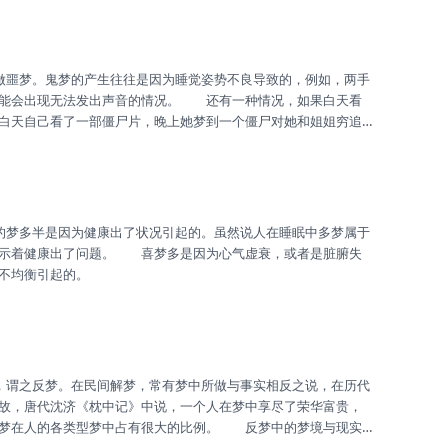
可能会出现无法发出声音的情况。 还有一种情况，如果白天看
白天自己看了一部僵尸片，晚上她梦到一个僵尸对她和姐姐穷追
是一种鬼梦。 鬼梦又叫做噩梦，它通常是因为睡觉姿势不良、
预示着健康出了问题。 喜梦多是因为心气虚衰，或者是脏腑失
不均衡引起的。
故，唐代沈济《枕中记》中说，一个人在梦中享尽了荣华富贵，
反梦在人的各类型梦中占有很大的比例。 反梦中的梦境与现实