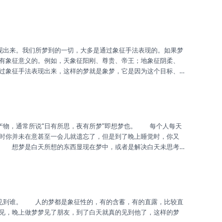
因为季节因素造成的梦是时梦，春夏秋冬四个季节的梦的特点不
。
有象征意义的。例如，天象征阳刚、尊贵、帝王；地象征阴柔、
过象征手法表现出来，这样的梦就是象梦，它是因为这个目标、
有实现。
时你并未在意甚至一会儿就遗忘了，但是到了晚上睡觉时，你又
。 想梦是白天所想的东西显现在梦中，或者是解决白天未思考
见，晚上做梦梦见了朋友，到了白天就真的见到他了，这样的梦