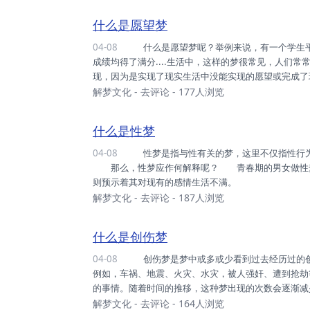
给你以成熟的思考。
什么是愿望梦
04-08
什么是愿望梦呢？举例来说，有一个学生平时成绩很不理想，经常不及格，但是一天晚上他却梦见自己各科
成绩均得了满分....生活中，这样的梦很常见，人们
现，因为是实现了现实生活中没能实现的愿望或完成
现实生活中，哪些人会经常做愿望梦呢？概括说来，
解梦文化
-
去评论
- 177人浏览
的人； 由于时间等原因，很多事情在白天没能完
白天脑海中储存了太多事情，而这些事情大多属于无关紧
什么是性梦
04-08
性梦是指与性有关的梦，这里不仅指性行为，也包括赤身裸体地站在人来人往的大街上或梦到性象征物等。
那么，性梦应作何解释呢？ 青春期的男女做性梦
则预示着其对现有的感情生活不满。
解梦文化
-
去评论
- 187人浏览
什么是创伤梦
04-08
创伤梦是梦中或多或少看到过去经历过的创伤事件。这样的事件是突如来的，完全在意料之外的恐怖事件，
例如，车祸、地震、火灾、水灾，被人强奸、遭到抢
的事情。随着时间的推移，这种梦出现的次数会逐渐减
解梦文化
-
去评论
- 164人浏览