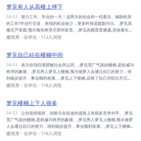
地位、名誉等方面有些担心，害怕自己会被“摔下来”。,梦见楼梯上下人
梦见有人从高楼上摔下
很多,暗示在前途的道路上有很多竞争对手。,梦见自己站在楼梯中间,表
示你强烈渴望被社会所认同。,梦见满地垃圾的楼梯,表示周遭正进行不
04-03
努力工作、学业的一天！这两天的你会和一些幕后、辅助性质
正当的勾当。,梦见楼梯失火或是断裂,表示前途将有所开展。,梦见自己
的工作/学业打交道，表现的机会较少，更多时候是默默付出。,梦见高
上楼梯,表明梦者...
楼庄严美观,预示着你将享尽荣华富贵。,梦见高楼普普通通,意味着生活
虽然不是大富大贵，但却宁静舒适。,梦见高楼有点破旧,意味着离小康
建筑类
-
去评论
- 112人浏览
生活还有一段距离。,梦见自己仰望高楼,暗示着对男性的憧憬。,梦见爬
上高楼,表示渴望有个情人。,梦见从高楼顶楼向下看感到害怕,表示对性
梦见自己站在楼梯中间
爱既期待又害怕。,
04-03
表示你强烈渴望被社会所认同。,梦见宽广气派的楼梯,是权威与
秩序的象徵。,梦见男人梦见上楼梯,预示做梦人会通过自己的努力，得
到稳步提升，事业顺利发展。,梦见上下楼梯,反映了自己对职位升沉的
担心。,梦见下楼梯,暗示生活中财产、地位、名誉等方面有些担心，害
建筑类
-
去评论
- 118人浏览
怕自己会被“摔下来”。,梦见滚下楼梯却发现一片美景,这是“退一步海阔
天空”的最佳写照。但是女人梦里的楼梯，可能还有爱情或交际的含义，
梦见楼梯上下人很多
梦见上楼梯表示对爱情和交际获得成功的渴望。,梦见楼梯上下人很多,
暗示在前途的道路上有很多竞争对手。,梦见满地垃圾的楼梯,表示周遭
04-03
让你觉得很挤，则暗示在前途的道路上有很多竞争对手。,梦见
正进行不正当的勾当。,梦见楼梯失火或是断裂,表示前途将有所开展。,
宽广气派的楼梯,是权威与秩序的象徵。,梦见男人梦见上楼梯,预示做梦
梦见自己上楼梯,表...
人会通过自己的努力，得到稳步提升，事业顺利发展。,梦见上下楼梯,
反映了自己对职位升沉的担心。,梦见下楼梯,暗示生活中财产、地位、
建筑类
-
去评论
- 116人浏览
名誉等方面有些担心，害怕自己会被“摔下来”。,梦见滚下楼梯却发现一