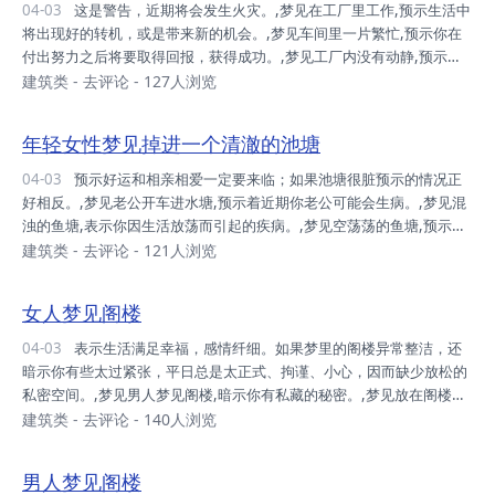
04-03
这是警告，近期将会发生火灾。,梦见在工厂里工作,预示生活中
将出现好的转机，或是带来新的机会。,梦见车间里一片繁忙,预示你在
付出努力之后将要取得回报，获得成功。,梦见工厂内没有动静,预示着
您的亲属将有人发生不幸。,梦见工厂里有许多人,这种一片生动活泼的
建筑类
-
去评论
- 127人浏览
气息表示周围的人将对您甚具好感。,梦见工厂食堂,预示着你近期的运
势很好，说不定将会得到一笔意外的财富，记得合理的使用这笔钱。,
年轻女性梦见掉进一个清澈的池塘
04-03
预示好运和相亲相爱一定要来临；如果池塘很脏预示的情况正
好相反。,梦见老公开车进水塘,预示着近期你老公可能会生病。,梦见混
浊的鱼塘,表示你因生活放荡而引起的疾病。,梦见空荡荡的鱼塘,预示死
对头正向你逼近。,梦见鱼塘里好多鱼,预示你若能摆脱自我中心，采取
建筑类
-
去评论
- 121人浏览
更多面向的观点去面对问题，奉献一己之力，你就不会感到孤军奋战。,
女人梦见阁楼
04-03
表示生活满足幸福，感情纤细。如果梦里的阁楼异常整洁，还
暗示你有些太过紧张，平日总是太正式、拘谨、小心，因而缺少放松的
私密空间。,梦见男人梦见阁楼,暗示你有私藏的秘密。,梦见放在阁楼里
的箱子,表示你可能有搁置已久的计划，或是没能实现的计划。如果梦见
建筑类
-
去评论
- 140人浏览
自己重新打开箱子，或是抖落尘土则预示你将要重新找回昔日的追求与
雄心壮志。,梦见自己走向阁楼，或是爬上高高的阁楼,暗示做梦人心中
男人梦见阁楼
有所追求，但可能有时会因为太注重理论，而脱离实际。,梦见工作人员