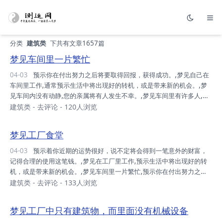
分类
建筑类
下共有文章1657篇
梦见车间里一片繁忙
04-03
预示你在付出努力之后将要取得回报，获得成功。,梦见自己在
车间里工作,通常预示生活中将出现好的转机，或是带来新的机会。,梦
见车间内没有动静,您的亲属将有人发生不幸。,梦见车间里有许多人,一
片生动活泼的气息，表示周围的人将对您甚具好感。,梦见从车间大门走
建筑类
-
去评论
- 120人浏览
进去,将因别人的援助而获利，领薪者可获晋升、荣调、失业者可以找到
好职业，是吉梦。,梦见从车间大门走出去,表示将遭失业、降级、破产
梦见工厂食堂
的预兆。,
04-03
预示着你近期的运势很好，说不定将会得到一笔意外的财富，
记得合理的使用这笔钱。,梦见在工厂里工作,预示生活中将出现好的转
机，或是带来新的机会。,梦见车间里一片繁忙,预示你在付出努力之后
将要取得回报，获得成功。,梦见工厂内没有动静,预示着您的亲属将有
建筑类
-
去评论
- 133人浏览
人发生不幸。,梦见工厂中只有建筑物，而里面没有机械设备,这是警
告，近期将会发生火灾。,梦见工厂里有许多人,这种一片生动活泼的气
梦见工厂中只有建筑物，而里面没有机械设备
息表示周围的人将对您甚具好感。,