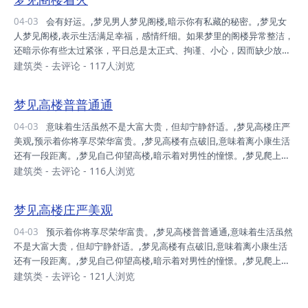
重新找回昔日的追求与雄心壮志。,梦见工作人员梦见阁楼,预示着会得
到领导的赏识。,梦见阁楼着火,会有好运。,
04-03
会有好运。,梦见男人梦见阁楼,暗示你有私藏的秘密。,梦见女
人梦见阁楼,表示生活满足幸福，感情纤细。如果梦里的阁楼异常整洁，
还暗示你有些太过紧张，平日总是太正式、拘谨、小心，因而缺少放松
的私密空间。,梦见放在阁楼里的箱子,表示你可能有搁置已久的计划，
建筑类
-
去评论
- 117人浏览
或是没能实现的计划。如果梦见自己重新打开箱子，或是抖落尘土则预
示你将要重新找回昔日的追求与雄心壮志。,梦见自己走向阁楼，或是爬
梦见高楼普普通通
上高高的阁楼,暗示做梦人心中有所追求，但可能有时会因为太注重理
论，而脱离实际。,梦见工作人员梦见阁楼,预示着会得到领导的赏识。,
04-03
意味着生活虽然不是大富大贵，但却宁静舒适。,梦见高楼庄严
美观,预示着你将享尽荣华富贵。,梦见高楼有点破旧,意味着离小康生活
还有一段距离。,梦见自己仰望高楼,暗示着对男性的憧憬。,梦见爬上高
楼,表示渴望有个情人。,梦见从高楼顶楼向下看感到害怕,表示对性爱既
建筑类
-
去评论
- 116人浏览
期待又害怕。,梦见有人从高楼上摔下,努力工作、学业的一天！这两天
的你会和一些幕后、辅助性质的工作/学业打交道，表现的机会较少，更
梦见高楼庄严美观
多时候是默默付出。,
04-03
预示着你将享尽荣华富贵。,梦见高楼普普通通,意味着生活虽然
不是大富大贵，但却宁静舒适。,梦见高楼有点破旧,意味着离小康生活
还有一段距离。,梦见自己仰望高楼,暗示着对男性的憧憬。,梦见爬上高
楼,表示渴望有个情人。,梦见从高楼顶楼向下看感到害怕,表示对性爱既
建筑类
-
去评论
- 121人浏览
期待又害怕。,梦见有人从高楼上摔下,努力工作、学业的一天！这两天
的你会和一些幕后、辅助性质的工作/学业打交道，表现的机会较少，更