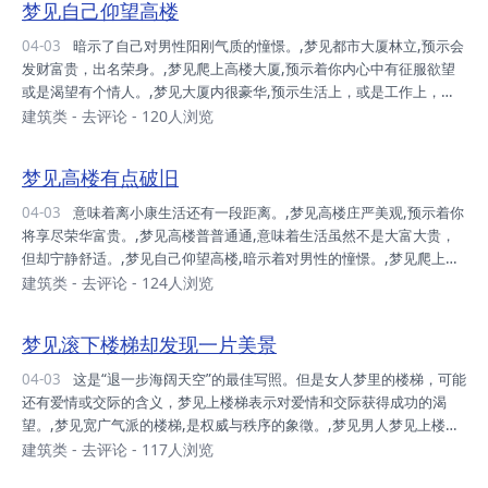
梦见自己仰望高楼
多时候是默默付出。,
04-03
暗示了自己对男性阳刚气质的憧憬。,梦见都市大厦林立,预示会
发财富贵，出名荣身。,梦见爬上高楼大厦,预示着你内心中有征服欲望
或是渴望有个情人。,梦见大厦内很豪华,预示生活上，或是工作上，会
面临一些你不喜欢的变化，而你不得不接受。,梦见大厦空荡荡,预示条
建筑类
-
去评论
- 120人浏览
件将会得到改善，或处境会有好的转变。,梦见自己住在一栋大厦里,暗
示你最近有些情绪不安，可能因为无法向对方表白，或是感到压力重重
梦见高楼有点破旧
却不好与人沟通而忧虑。,
04-03
意味着离小康生活还有一段距离。,梦见高楼庄严美观,预示着你
将享尽荣华富贵。,梦见高楼普普通通,意味着生活虽然不是大富大贵，
但却宁静舒适。,梦见自己仰望高楼,暗示着对男性的憧憬。,梦见爬上高
楼,表示渴望有个情人。,梦见从高楼顶楼向下看感到害怕,表示对性爱既
建筑类
-
去评论
- 124人浏览
期待又害怕。,梦见有人从高楼上摔下,努力工作、学业的一天！这两天
的你会和一些幕后、辅助性质的工作/学业打交道，表现的机会较少，更
梦见滚下楼梯却发现一片美景
多时候是默默付出。,
04-03
这是“退一步海阔天空”的最佳写照。但是女人梦里的楼梯，可能
还有爱情或交际的含义，梦见上楼梯表示对爱情和交际获得成功的渴
望。,梦见宽广气派的楼梯,是权威与秩序的象徵。,梦见男人梦见上楼梯,
预示做梦人会通过自己的努力，得到稳步提升，事业顺利发展。,梦见上
建筑类
-
去评论
- 117人浏览
下楼梯,反映了自己对职位升沉的担心。,梦见下楼梯,暗示生活中财产、