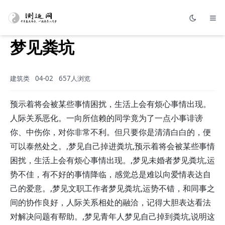
梦见粪坑
建筑类
04-02
657人浏览
预示着将会被某些事情困扰，生活上会有烦心事情出现。
人际关系恶化。一向所信赖的同学竟为了一点小事诽谤
你、中伤你，对你非常不利。但只要你是清清白白的，便
可以泰然处之。,
梦见
自己掉进粪坑,预示着将会被某些事情
困扰，生活上会有烦心事情出现。,
梦见
未婚者梦见粪坑,运
势不佳，有不好的事情降临，感觉总是难以向爱情表达自
己的爱意。,
梦见
文职工作者梦见粪坑,运势不错，和同事之
间的协作良好，人际关系相处的融洽，记得大胆表达看法
对解决问题有帮助。,
梦见
青年人梦见自己掉到粪坑,说明这