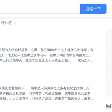
搜索一下
卜卦抽签
在天干地支纪年法当中违庚午马年，在甲子纳音表中当属路旁土，
支午五行当属午火，故此年出生之人为火克金之相。 属马之人
能言善辩，不怕困难，勇往直前，积极向上，孝顺父母，慷慨大
。 属马之人与属羊之人乃是天生一对，羊的冷静恰好弥补马的
臂之力，二者性格相辅相成...
多有彼此之礼理解，同甘共苦，相处之愉悦，属牛跟属鼠恋爱多
爽朗，为人之多善言，且性格之乐观，遇事多可乐观处之，未有
属鼠之人地支属水，水主智，其人性格之温和，多有心思之细
热
有相助他人之窘困，虽不善言，却为人多热情。 属牛之人和属