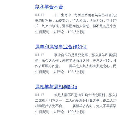
鼠之人多可恋爱合适，生肖六合乃是佳缘，多可有彼此之
鼠和羊合不合
04-17
十二生肖中，每种生肖都有与自己相合的生肖，那么鼠和羊合不合呢？ 属鼠的人头脑机智，心灵手巧做
事态度积极，勤奋努力，待人和蔼，适应力强，善于结
式，约束力较强，遇事愿为他人着想，但不足的是个别
怕事容易错失机遇。 属羊的人研究欲较强，富有创
生肖配对
-
去评论
- 103人浏览
他人的过错，有耐心，不惹是生非，适应环境快，为人
逐流，容易动感情，优柔寡断。 鼠和羊配起来稍有困
属羊和属猴事业合作如何
04-17
事业合作乃是重要之事，那么属羊和属猴事业合作如何？ 属羊和和属猴之人，事业合作可顺利，其二人
多可长久之合作，未有半途而废之时，关系之和睦，可
作多可顺心如意。 属羊之人其人都有安定之心，尚
躁之时，多心平气和，人缘之佳，多可有友人相助，
生肖配对
-
去评论
- 103人浏览
灵活，思维之清晰，待人处事多可游刃有余，且性格开
练，事业之事尚且不在话下。 属羊之人和属猴之人，
属相羊与属相狗配婚
04-17
若是夫妻不和恐有影响生活之顺利，那么属相羊与属相狗配婚吗？ 属相羊与属相狗之姻缘多为不佳，此
二属相为刑克之一，二人恐多离分纠葛之事，伤二人之
相狗配婚多为不合。 属相羊多内向，为人不喜言语
伴侣之一言一行多有观察之细致，尚可体察其人之情
生肖配对
-
去评论
- 100人浏览
不喜主动，故遇心动之人多有相望，而未有言表，恐有