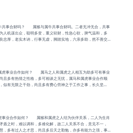
 属相羊乃是性格温良之人，少有怒火，却可多有忍让之心，尚
离之时，故长久之生活安稳乃是其人之所盼。 属相马若与属相
系，而可多有省心之时，未有因诸...
为人机谋出众，聪明多变，重义轻财，性急心软，脾气温和，多
良忠厚，老实木讷，行事无虚，脚踏实地，六亲多助，然不善交
补之势，属猴之人灵活多变，行事玲珑，可主外，属牛之人为人
成少败，财利多见，得八方之财。 属猴之人五行为金，属牛之
，财库大开，然属猴之人缺乏耐力...
尚且多有热情之性格，多可相谈之无忧，属马和属虎事业合作顺
，似有无限之干劲，尚且多有费心劳神之于工作之事，长久坚
 属虎之人其人多有为人之豪爽，待人处事多有宽容之心，不喜
偷奸耍滑之事，多可待人诚恳，亦多有仗义执言。 属马和属虎
之心，故事业之和顺，亦多有钱财之广进。
矛盾之时，难以调和，多难化解，故二人关系不合，意见不一，
慧，多有过人之才思，尚且多后天之勤勉，亦多有能力之强，事