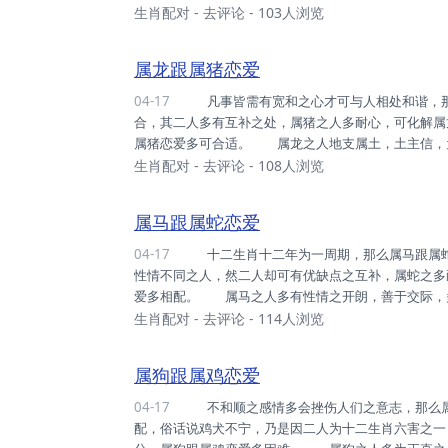
业之事多可处之安然，然其性格是浮躁，遇急事都有
生肖配对
-
去评论
- 103人浏览
情好客，多有开朗，乐观行事，未有悲观消极之时，尚
之时，恐有口舌之辩。 属猴和属虎之人不善合作，多
属龙跟属猪恋爱
04-17
凡事皆需有宽和之心才可与人相处和谐，那么属龙跟属猪恋爱如何呢？ 属龙跟属猪之人结为姻缘多可相
合，其二人多有互补之处，属猪之人多耐心，可化解属
属猪恋爱多可合适。 属龙之人地支属土，土主信，
激情之心，为人不喜平淡，尚且享受生活之乐趣，多
生肖配对
-
去评论
- 108人浏览
和之心态，不争不抢，多有安稳度之心，且为人多有耐
护伴侣之心。 属龙之人跟属猪之人多可合适，二人相
属马跟属蛇恋爱
04-17
十二生肖十二年为一周期，那么属马跟属蛇恋爱如何呢？ 属马之人与属蛇之人恋爱多可般配，其二人为
性情不同之人，然二人却可有优缺点之互补，属蛇之多
爱多相配。 属马之人多有性情之开朗，善于交际，
决之时，且感情之主动，多富有激情，可有感情之了
生肖配对
-
去评论
- 114人浏览
之尽心尽力，可长久之稳定，且感情多有呵护伴侣，善
之时。 属马之人偶有急躁，属蛇之人多可遏制，二人
属狗跟属鸡恋爱
04-17
不和顺之感情多会挫伤人们之意志，那么属狗跟属鸡恋爱如何呢？ 属狗之人与属鸡之人多为不佳之搭
配，俗话说鸡犬不宁，乃是因二人为十二生肖六害之一