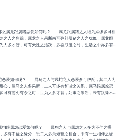
手足无措，亦多有出错之时。 属虎之人其人多为人之热情，热
且多重事业，多关注家庭，然其性格亦有急躁之时，与人生不快
有独立之思想，难有协调之一致，...
龙之人之焦躁，属龙之人果断尚可弥补属猪之人之犹豫，属龙跟
为人多才智，可有天性之活跃，多喜浪漫之时，生活之中亦多有
可生活之丰富多彩。 属猪之人地支属水，水主智，其人多有平
性，遇事不急不躁，多可有处事之安然，且感情之专一，多有呵
搭配可有美好之姻缘，未有不佳之...
耐心，属马之人多果断，二人可多有和谐之关系，属马跟属蛇恋
多可有游刃有余之时，且为人多才智，处事之果断，未有犹豫不
浪漫之气。 属蛇之人多有被动，然其多有勤勤恳恳之心，工作
于体察亲人之不快，多可宽慰，且重视家庭之责任，为偶遇逃避
之相配，多可少有失误之时，故生...
，多有不佳之缘分，恐二人多为短暂之相合，未有一生相伴之缘