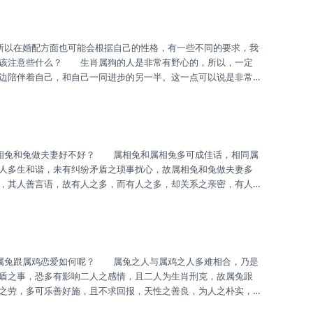
误解，而有伤二人之内心，故此二...
应该注意些什么？ 生肖属狗的人是非常有野心的，所以，一定
边陪伴着自己，和自己一同进步的另一半。这一点可以说是非常
作同步进行。 还有一点就是在性格上的，因为生肖属狗的人性
够在生活当中带给你更多积极的事情的另一半，这样你就可以协
更多，不仅仅是在自己的事业上有...
人多生和谐，未有纠纷矛盾之琐事扰心，故属相兔和兔做夫妻多
，其人善言语，故有人之多，而有人之多，却关系之亲密，有人
一而忠诚，故有家庭之无忧，家庭生活过皆有美满，多为其所
所盼，故多有尽心婚姻之维系。 属相兔和兔，二人性格之佳，
之时，未有半路之分别，亦未有他人之扰乱。
盾之事，恐多有影响二人之感情，且二人为生肖刑克，故属兔跟
之劳，多可乐善好施，且不求回报，天性之善良，为人之朴实，
然，多可有钱财之无忧。 属鸡之人多为求成之人，为人尚有为