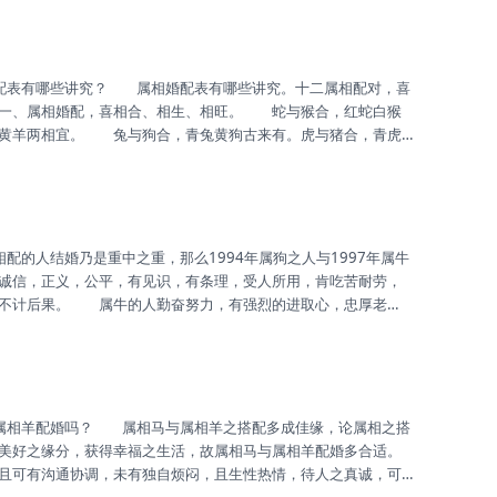
之气，乃是因其事业压力之多，恐多影响生活之时。 属兔之人
故二人不合，多有向往之差异，故...
一、属相婚配，喜相合、相生、相旺。 蛇与猴合，红蛇白猴
马黄羊两相宜。 兔与狗合，青兔黄狗古来有。虎与猪合，青虎
相婚配，忌相克、相冲、相害、相刑。 白马与牛争相食，鼠
白兔遇龙腾空起，猴猪不是同道人。 莫嫌阴阳无定准，宁信其
水鸡更叫，家猪无法跳龙门。 毒...
诚信，正义，公平，有见识，有条理，受人所用，肯吃苦耐劳，
，不计后果。 属牛的人勤奋努力，有强烈的进取心，忠厚老
抱不平，勤俭持家，较为稳定，待人真诚，不足之处是稍微固执
人较为相配，二者都肯吃苦耐劳，都注重现实，在一起可共同克
人还需控制自己的脾气，属牛...
美好之缘分，获得幸福之生活，故属相马与属相羊配婚多合适。
可有沟通协调，未有独自烦闷，且生性热情，待人之真诚，可