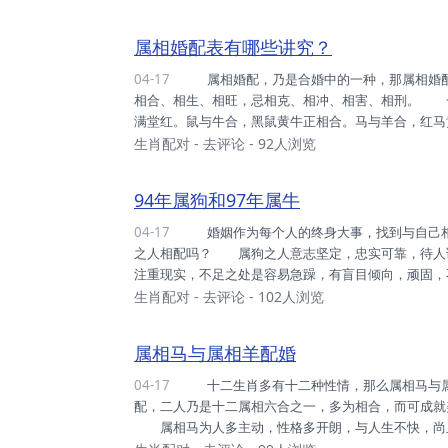
官之心，多有长久之专注工作之事，且性格多有怒火
多无欲无求，安定生活，然属鸡之人尚有求取功名之心，
属相婚配表有哪些讲究？
04-17
属相婚配，乃是合婚中的一种，那属相婚配表有哪些讲究？ 属相婚配表有哪些讲究。十二属相配对，喜
相合、相生、相旺，忌相克、相冲、相害、相刑。 
满堂红。鼠与牛合，黑鼠黄牛正相合。马与羊合，红
黑猪上等婚。龙与鸡合，黄龙白鸡更相投。 二、属
生肖配对
-
去评论
- 92人浏览
碰羊来万事休。蛇跟猛虎竞相狠，金鸡遇犬吠天明。
有不能无。玉兔不敌鼠机智，未羊午马素不亲。水牛犯
94年属狗和97年属牛
04-17
婚姻作为每个人的终身大事，找到与自己相配的人结婚乃是重中之重，那么1994年属狗之人与1997年属牛
之人相配吗？ 属狗之人意志坚定，忠实可靠，待人
注重现实，不足之处是容易急躁，有盲目倾向，顽固
实，求真务实，责任心强，有耐力，富有正义感，爱打
生肖配对
-
去评论
- 102人浏览
己见，缺乏通融，爱钻牛角尖。 属狗之人与属牛之
服生活中许多难关，更加了解彼此，仍需注意的是属狗之
属相马与属相羊配婚
04-17
十二生肖多有十二种性情，那么属相马与属相羊配婚吗？ 属相马与属相羊之搭配多成佳缘，论属相之搭
配，二人乃是十二属相六合之一，多为相合，而可成就
属相马为人多主动，性格多开朗，与人生不快，尚且