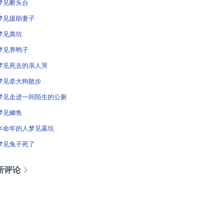
梦见断头台
梦见援助妻子
梦见粪坑
梦见养鸭子
梦见死去的亲人哭
梦见牵大狗散步
梦见走进一间陌生的公厕
梦见鲫鱼
本命年的人梦见墓坑
梦见兔子死了
新评论