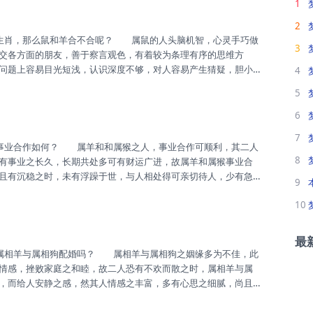
1
深爱，亦可有一生之感情亲密，未有...
2
3
交各方面的朋友，善于察言观色，有着较为条理有序的思维方
问题上容易目光短浅，认识深度不够，对人容易产生猜疑，胆小
4
造性，喜欢发现生活中的乐趣，为人善良，宽容顺从，容易容忍
5
踏实，做事老实，但不足的是主观性差，容易被他人煽动，随波
难，因为你们性格很不相同，若是真...
6
7
8
有事业之长久，长期共处多可有财运广进，故属羊和属猴事业合
且有沉稳之时，未有浮躁于世，与人相处得可亲切待人，少有急
9
关系之和睦，可长久的相处。 属猴之人天资聪慧，尚有头脑之
10
朗，为人之阳光，与人相处的长久之安稳，多重事业，勤奋苦
若作为事业之伙伴可有顺心之时，少...
最
情感，挫败家庭之和睦，故二人恐有不欢而散之时，属相羊与属
，而给人安静之感，然其人情感之丰富，多有心思之细腻，尚且
绪，而多有宽慰。 属相狗亦为不善言语之人，其人多有被动，
错失佳缘之时，且性格之温和，待人之温柔，亦可多为相处之和