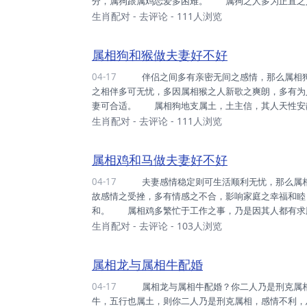
分，属狗跟属鸡恋爱多困难。 属狗之人多为正直之
时，且重情重义，多关爱亲友之感受，友人之困亦可
生肖配对
-
去评论
- 111人浏览
长远之抱负，不甘碌碌无为而多忙于工作之事，且长久
之波动，恐多波及他人。 属鸡人之压力，多有无发泄
属相狗和猴做夫妻好不好
04-17
伴侣之间多有亲密无间之感情，那么属相狗和猴做夫妻好不好？ 属相狗与属相猴之间多可成眷属，二人
之相伴多可无忧，多因属相猴之人新歌之爽朗，多有为
妻可合适。 属相狗地支属土，土主信，其人天性安
活之朴素，多可有为人之真诚，待人之真心，多可换
生肖配对
-
去评论
- 111人浏览
人，尚且多乐于助人，多可慷慨大方，未有吝啬，乃是
属相狗与属相猴之相配，多可生活和睦，相处恩爱，
属相鸡和马做夫妻好不好
04-17
夫妻感情稳定则可生活顺利无忧，那么属相鸡和马做夫妻好不好？ 属相鸡与属相马之间多有嫌隙之生，
故感情之受挫，多有情感之不合，影响家庭之幸福和睦
和。 属相鸡多繁忙于工作之事，乃是因其人都有求
之平凡，而多向往殷实之生活，故事业之事多有费心
生肖配对
-
去评论
- 103人浏览
之时，且死为止灵活，为人之聪慧，亦可有事业之顺
属相鸡多繁忙，而属相马则多桃花之运势，属相鸡多有不
属相龙与属相牛配婚
04-17
属相龙与属相牛配婚？你二人乃是刑克属相，彼此感情不利，吵架之事颇多。 属相龙，五行主土，属相
牛，五行也属土，则你二人乃是刑克属相，感情不利