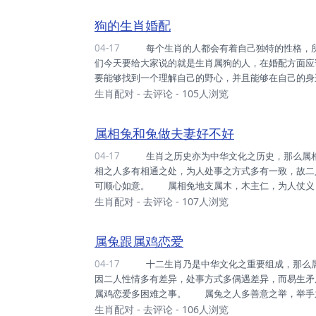
睦。 若二人属相皆为被动之人，恐多心生隔阂，易生
狗的生肖婚配
04-17
每个生肖的人都会有着自己独特的性格，所以在婚配方面也可能会根据自己的性格，有一些不同的要求，我
们今天要给大家说的就是生肖属狗的人，在婚配方面
要能够找到一个理解自己的野心，并且能够在自己的身
重要的了，因为只有这样你才能够将自己的生活和工
生肖配对
-
去评论
- 105人浏览
格可能会有一些孤僻，所以你要找一个比较开朗的，能
调好自己的性格，让自己在跟另一半相处的过程当中收获
属相兔和兔做夫妻好不好
04-17
生肖之历史亦为中华文化之历史，那么属相兔和兔做夫妻好不好？ 属相兔和属相兔多可成佳话，相同属
相之人多有相通之处，为人处事之方式多有一致，故二
可顺心如意。 属相兔地支属木，木主仁，为人仗义
之所托，亦可多尽心而为，又因其人多感情之长久，专
生肖配对
-
去评论
- 107人浏览
盼，其人未有求取钱财之心，和顺之生活才是其人之
彼此之相待坦诚，未生嫌隙，故二人之关系多可有长久
属兔跟属鸡恋爱
04-17
十二生肖乃是中华文化之重要组成，那么属兔跟属鸡恋爱如何呢？ 属兔之人与属鸡之人多难相合，乃是
因二人性情多有差异，处事方式多偶遇差异，而易生矛
属鸡恋爱多困难之事。 属兔之人多善意之举，举手
未有铺张浪费之时，且为人多事业之顺，故长久之安
生肖配对
-
去评论
- 106人浏览