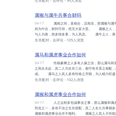
有待配偶之坦诚，未有半丝欺瞒之心，故多有忠诚。
生肖配对
-
去评论
- 99人浏览
且为人不喜功名利禄，而多生活之平静，未有颠簸流
羊组为家庭，二人多可彼此相敬如宾，获得和睦之家庭关
属猴与属牛共事合财吗
04-17
属相之间，喜相合，忌相克，那属猴与属牛共事合财吗？ 属猴与属牛共事合财吗。二者无冲无合，共事
则为中吉，财利可得，然无大富大贵。 属猴之人，
与人为善，然多情多累，为人风流。 属牛之人，善
际，内缘胜于外缘。 属猴和属牛之人共事，形成互
生肖配对
-
去评论
- 105人浏览
忠厚，做事有始终，可主内，二者内外配合，致事多
人五行为土，土生金，属牛旺属猴之运势，助其利路亨通
属马和属虎事业合作如何
04-17
性格豪爽之人多有人缘之佳，那么属马和属虎事业合作如何？ 属马之人和属虎之人相互为助多可有事业
之风生水起，其二人为生肖三合，都可有关系之相配，
成。 属马之人其人多有性格之开朗，为人精力旺盛
持，疲惫之时却未有疏忽大意，尚且多可尽心尽力。
生肖配对
-
去评论
- 102人浏览
计较，亦不喜争斗之事，多可与人公平之竞争，未有
之人多为性格豪爽之人，尚且多可坦诚相处，未有欺瞒
属猴和属虎事业合作如何
04-17
人之运程多包涵事业之事，那么属猴和属虎事业合作如何？ 属猴和属虎之人结为伙伴关系，二人为生肖
刑克之一，多有不佳之生肖搭配，其二人长久共事都多
属猴和属虎事业合作不顺利。 属猴之人其人天性聪