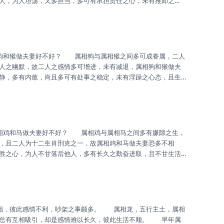
人，为人坦荡，又多担当，多可有承担责任之心，未有推卸之
慷慨解囊，未有吝啬钱财之心。 属鸡之人多有志向，为人多有
之进取，尚且多有工作之压力，恐影响生活之顺利，乃是因情绪
之处，与人相处一生怒火之气，故属狗...
人之幽默，故二人之感情多可增进，未有减退，属相狗和猴做夫
静，多有内敛，尚且多可有处事之稳定，未有浮躁之心态，且生
他人之真心相待。 属相猴地支属金，金主义，其人多为善意之
因其人多为财运之旺盛，事业之顺利，多可有生活之富足殷实。
又可有殷实之生活，诸事之顺心如意。
，且二人为十二生肖刑克之一，故属相鸡和马做夫妻恐多不相
胜之心，为人不甘落后他人，多有长久之勤奋进取，且不甘生活
劳神。 属相马与人相处，多热情相待，为人之活泼，多有好动
利，且多有感情之主动，为人之懂礼讲节，多可有桃花之运。
满，然属相马则不以为意，二人易生...
，总有互相吸引，却是感情难以长久，彼此生活不顺。 早年属