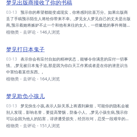
梦见出版商接收了你的书稿
03-13
预示你的希望都能变成现实，你将感到欣喜万分。如果出版商
丢了手稿预示陌生人将给你带来不幸。,梦见女人梦见自己的丈夫是出版
商,预示着她将嫉妒不止一个和他有来往的女人，一些尴尬的事件将随后
发生。,梦见出版商拒绝你写的手稿,预示原来感觉很好的小说构思的失
植物类
-
去评论
- 146人浏览
败，让你感到很失望。,
梦见打日本鬼子
03-13
表示你会有应付自如的精神状态，能够令你满意的应付一切事
情。,梦见被日本鬼子追,那是因为你白天工作累或者是在你的潜意识当
中害怕着某些东西。,
植物类
-
去评论
- 164人浏览
梦见欺负小孩儿
03-13
梦见快生小孩,表示人际关系上将遇到麻烦，可能你的隐私会被
别人发现，影响名誉，要提高警惕，防备小人。,梦见小孩生病,预示你
可以会因为他人的陷害，诽谤遭受损失，经历坎坷，忍受一段艰辛的生
活。如果梦见自己的孩子生病，还可能预示事业上遭遇挫折，或遇到了
植物类
-
去评论
- 151人浏览
难题。,梦见自己的小孩生病,可能预示事业上遭遇挫折，或遇到了难题,