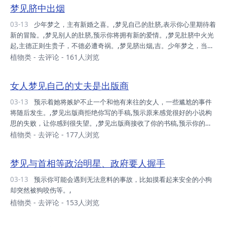
风土和谐，受人嘱托，得人利益。,
梦见脐中出烟
03-13
少年梦之，主有新婚之喜。,梦见自己的肚脐,表示你心里期待着
新的冒险。,梦见别人的肚脐,预示你将拥有新的爱情。,梦见肚脐中火光
起,主德正则生贵子，不德必遭奇祸。,梦见脐出烟,吉。少年梦之，当有
新婚之喜。,梦见脐上草生,凶，此田园荒宪之兆。,梦见脐水出,吉。气旺
植物类
-
去评论
- 161人浏览
神清，灾消病除。,梦见虱叮脐,吉。风土和谐，受人嘱托，得人利益。,
梦见针刺脐,吉，主身体无恙。,
女人梦见自己的丈夫是出版商
03-13
预示着她将嫉妒不止一个和他有来往的女人，一些尴尬的事件
将随后发生。,梦见出版商拒绝你写的手稿,预示原来感觉很好的小说构
思的失败，让你感到很失望。,梦见出版商接收了你的书稿,预示你的希
望都能变成现实，你将感到欣喜万分。如果出版商丢了手稿预示陌生人
植物类
-
去评论
- 177人浏览
将给你带来不幸。,
梦见与首相等政治明星、政府要人握手
03-13
预示你可能会遇到无法意料的事故，比如摸看起来安全的小狗
却突然被狗咬伤等。,
植物类
-
去评论
- 153人浏览