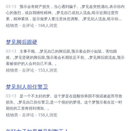
03-13
预示会有财产损失，当心遇到骗子。,梦见血突然涌出,表示你内
心的激烈，或自我牺牲精神。,梦见自己或别人流血,暗示近期过度劳
累，精神紧张，提示做梦人要注意休息调整。,梦见别人流血,暗示你对
那个人有敌意，或有攻击他的欲望。,梦见自己的血渐渐流干,表示你将
植物类
-
去评论
- 168人浏览
失去自己的生命，或是承受失去亲人的痛苦。除此以外，还有可能预示
你将遭受失败，经济上承受损失，甚至面临破产。,梦见女人梦见血,暗
梦见脚后跟硬
示月经和怀孕。,梦见男人梦见血,表示对女性肉体和性恐惧，或是有想
要性侵犯的欲望。,梦见吐出的痰中带有血丝,表示长久的心愿终于将要
03-13
主事不顺。,梦见自己的脚后跟,预示着会胆小如鼠，害怕困
实现，或者宿怨得到了结。,梦见自己在手术中流血,表示对工作中的变
难。,梦见坚硬的脚后跟,预示着会长期驻足不前。,梦见脚后跟流血,预示
动很担心。,梦见鼻子流血,预...
着被保护的人会对自己不满。,
植物类
-
去评论
- 153人浏览
梦见别人担任警卫
03-13
是一个不太好的梦。这个梦是在提醒你将因不慎或被盗而导致
损失。,梦见自己担任警卫,是一个很好的梦境。这个梦预示着在近一时
期你的工资将得到增加。,
植物类
-
去评论
- 156人浏览