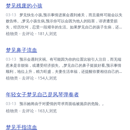
梦见和小孩一起玩耍,预示工作顺利，或者学校生活充满愉快，甚至会带
梦见残废的小孩
来令你激动的爱情。当了妈妈的女人，梦见自己的孩子，则表示对孩子
的疼爱，关心。,梦见当妈的女人梦见自己的孩子,表示对孩子的疼爱，
03-13
梦见快生小孩,预示事情进展会遇到难关，而且最终可能会以失
关心。,梦见乞丐小孩,暗示运气要开始走下坡路。,梦见小孩被大火烧死
败告终。,梦见小孩生病,预示你可以会因为他人的陷害，诽谤遭受损
自己却无能为力,预示你将遇到...
失，经历坎坷，忍受一段艰辛的生活。如果梦见自己的孩子生病，还可
能预示事业上遭遇挫折，或遇到了难题。,梦见自己的小孩生病,可能预
植物类
-
去评论
- 181人浏览
示事业上遭遇挫折，或遇到了难题,梦见和小孩一起玩耍,预示工作顺
利，或者学校生活充满愉快，甚至会带来令你激动的爱情。当了妈妈的
梦见鼻子流血
女人，梦见自己的孩子，则表示对孩子的疼爱，关心。,梦见当妈的女人
梦见自己的孩子,表示对孩子的疼爱，关心。,梦见乞丐小孩,暗示运气要
03-13
预示会遇到灾祸。有可能因为你的位置比较引人注目，而无端
开始走下坡路。,梦见小孩被大火烧死自己却无能为力,预示你将遇到严
惹来是非烦恼，或遭受经济损失。,梦见自己的鼻子挺拔好看,预示事情
重的麻烦，可能有失去一切的危机，...
顺利，地位上升，精力旺盛，夫妻生活幸福，还提醒你要相信自己的直
觉。,梦见自己的鼻子十分丑陋,预示工作上可能感到阻力重重，有面临
植物类
-
去评论
- 154人浏览
受挫和降职，或是在性能力方面有担心。,梦见自己的鼻子长高,暗示你
会遇到麻烦事，或因为地位、名誉而惹来麻烦。,梦见自己鼻子越来越
年轻女子梦见自己是风琴弹奏者
长,可能表示你内心中因为自己不诚实，特别在性方面不忠实，而感到内
疚。,梦见自己接受隆鼻手术,预示运气会愈来愈好。,梦见自己鼻塞或者
03-13
预示她将由于对爱情的苛求而面临被抛弃的危险。,
失去了嗅觉,预示判断力或观察力会变得迟钝。,梦见自己的鼻子干燥,要
植物类
-
去评论
- 163人浏览
注意身体健康，暗示你可能会生...
梦见手指流血