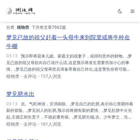
分类
植物类
下共有文章7662篇
梦见已故的祖父赶着一头母牛来到院里或将牛栓在
牛棚
03-13
预示即将迎来儿媳、家庭主妇或妻子，或得到意外的财物。,梦
见已故的祖父母欲向自己说什么话,这是预示将发生需要倍加小心的事
情。,梦见已故的祖父母再世后准备带着自己外出,这是警告你有可能由
于意外的事故或疾病而死亡，又或者面临严重的忧患。,梦见已故的祖父
植物类
-
去评论
- 157人浏览
带着农具去种地,表示父亲或家里的其他人调动工作岗位或搬家。,梦见
已故的祖父抚摩孙子,表示在现实中梦里的孙子会患病。如果祖父背着孙
梦见脐水出
子或领到屋外预示近期内孙子会死亡。,
03-13
吉。气旺神清，灾消病除。,梦见自己的肚脐,表示你心里期待着
新的冒险。,梦见别人的肚脐,预示你将拥有新的爱情。,梦见肚脐中火光
起,主德正则生贵子，不德必遭奇祸。,梦见脐出烟,吉。少年梦之，当有
新婚之喜。,梦见脐上草生,凶，此田园荒宪之兆。,梦见脐中出烟,少年梦
植物类
-
去评论
- 161人浏览
之，主有新婚之喜。,梦见虱叮脐,吉。风土和谐，受人嘱托，得人利
益。,梦见针刺脐,吉，主身体无恙。,