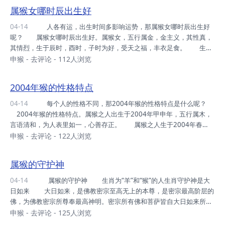
出生属猴人，头脑灵活，在2020年实岁76岁，虚岁77岁 1956年出
属猴女哪时辰出生好
生属猴人，清秀机敏，在2020年实岁64岁，虚岁65岁 1968年出生
属猴人，温厚善良，在2020年实岁52岁，虚岁53岁 1980年出生属
04-14
人各有运，出生时间多影响运势，那属猴女哪时辰出生好
猴人，为人实在，在2...
呢？ 属猴女哪时辰出生好。属猴女，五行属金，金主义，其性真，
其情烈，生于辰时，酉时，子时为好，受天之福，丰衣足食。 生于
辰时，即7点至9点，相貌清秀，天生聪明，性格伶俐，为人温柔，自幼
申猴
-
去评论
- 112人浏览
受祖辈之福荫，锦衣玉食，早年嫁夫有财，儿女成行，一生尽享自然之
福禄。 生于酉时，即17点至19点，多才多艺，为人谦恭有礼，头
2004年猴的性格特点
脑灵活，作事按机，天生胆大，性格刚强，为人慷慨，一生得吉星高
照，配偶如意，相夫教子，多见吉昌。 生于子时，即1点至3点，身
04-14
每个人的性格不同，那2004年猴的性格特点是什么呢？
强体壮，精力充沛，活泼明朗，性情温和，重信守义，婚姻多幸福，金
2004年猴的性格特点。属猴之人出生于2004年甲申年，五行属木，
钱无缺，好运长久。中年偶有坎坷之时，然多...
言语清和，为人表里如一，心善存正。 属猴之人生于2004年春
季，品德性正，缄默寡言，好静沉稳，凡事脚踏实地，心性成熟过早，
申猴
-
去评论
- 122人浏览
为人心累。自幼懂事乖巧，聪明好学。 生于2004年夏季，为人清
正廉洁，衣冠必新。有存正德，聪敏至极，自信热情，四处皆通。作事
属猴的守护神
按机，善于应变，能力出众，德能服众，可统领众人。 生于2004
年秋季，胆识过人，令人敬仰。头脑聪慧，凡事思虑周全，三思而行，
04-14
属猴的守护神 生肖为“羊”和“猴”的人生肖守护神是大
一生甚少犯错，利于成事。然缺少人情味，性格过于刚强，易得罪他
日如来 大日如来，是佛教密宗至高无上的本尊，是密宗最高阶层的
人。 生于2004年冬季，温柔...
佛，为佛教密宗所尊奉最高神明。密宗所有佛和菩萨皆自大日如来所
出，在金刚界和胎藏界的两部曼荼罗中，大日如来都是居于中央位置，
申猴
-
去评论
- 125人浏览
他统率着全部佛和菩萨，他是佛教密宗世界的根本佛。 大日如来依梵音