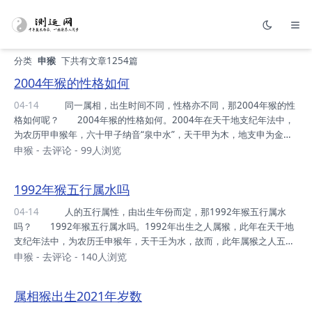
分类
申猴
下共有文章1254篇
2004年猴的性格如何
04-14
同一属相，出生时间不同，性格亦不同，那2004年猴的性
格如何呢？ 2004年猴的性格如何。2004年在天干地支纪年法中，
为农历甲申猴年，六十甲子纳音“泉中水”，天干甲为木，地支申为金，
故而此年出生之人属猴，乃金克木之相。 正月出生，精力充沛，心
申猴
-
去评论
- 99人浏览
灵性巧。 二月出生，为人好动，活力四射。 三月出生，生性豪
爽，性格开朗。 四月出生，相貌俊秀，心灵性巧。 五月出生，
1992年猴五行属水吗
为人慷慨，有慈祥恺悌之意。 六月出生，聪明好学，胆识过人。
七月出生，英杰人才，聪敏贤能。 八月出生，多才多艺，口齿伶
04-14
人的五行属性，由出生年份而定，那1992年猴五行属水
俐。 九月出生，善于思考，心有谋略，有冲天之志。 十月出
吗？ 1992年猴五行属水吗。1992年出生之人属猴，此年在天干地
生，为人温和厚重，乐于助人。 冬...
支纪年法中，为农历壬申猴年，天干壬为水，故而，此年属猴之人五行
属水。 子时出生之人，为人乐善好施，一生近官利贵。 丑时出
申猴
-
去评论
- 140人浏览
生之人，五官端正，财利丰。 寅时出生之人，性巧心灵，有权有
印，出入压众。 卯时出生之人，胆识过人，安居乐业。 辰时出
属相猴出生2021年岁数
生之人，行事积极，有天赋之吉运。 巳时出生之人，天资聪颖，姻