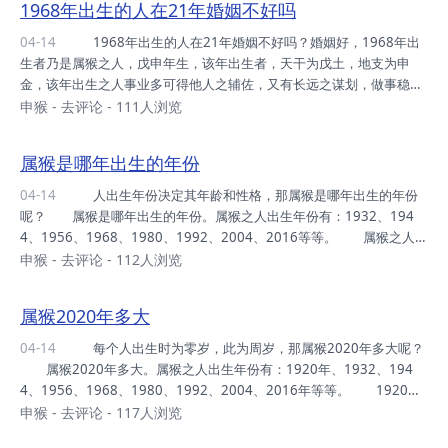
1968年出生的人在21年婚姻不好吗
重感情，讲义气，文武双全，自尊心强之，机敏过人，勤奋好学，学富
五车。 16岁属猴之人，自幼出生清贫，祖上之福荫，微薄也。青年
04-14
1968年出生的人在21年婚姻不好吗？婚姻好，1968年出
时期，运势坎坷，多劳辛苦，中年时期，运势渐入平稳，事业有进展之
生者乃是属猴之人，戊申年生，该年出生者，天干为戊土，地支为申
机，子女迟生为佳。若积极进取，...
金，该年出生之人事业多可得他人之辅佐，又有长远之谋划，做事稳重
者，中年财运上佳。 1968年出生之人在2021年中桃花运良好，与
申猴
-
去评论
- 111人浏览
心爱之人相处和睦，加之与家庭中长辈真诚相待，少有争执，纵然有所
烦恼，也可互相谅解，感情有好运之事。1968年出生属猴之男人，202
属猴是哪年出生的年份
1年中事业有所作为，女人缘佳。 1968年出生之女人2021年下半
年事业不顺，因金钱之事与异性过多纠缠，则财运更难以之提升，196
04-14
人出生年份决定其年龄和性格，那属猴是哪年出生的年份
8年出生属猴女人多有因异性得财之机遇，奈何财运难以顺遂，多有波
呢？ 属猴是哪年出生的年份。属猴之人出生年份有：1932、194
折之征兆，事业中常...
4、1956、1968、1980、1992、2004、2016等等。 属猴之人大
多聪明性巧，有机智，有谋略，然为人善变，耐力不足。心性温柔，为
申猴
-
去评论
- 112人浏览
人多情浪漫，易得异性之青睐。脾气急躁，一生手足不停，为人清高，
人细志大。 属猴之人，春夏生人，出入压众，初年颠倒，晚年利
属猴2020年多大
达，尽享荣华富贵。秋冬生人，利路亨通，生财有道，牛田有分，早年
劳碌，晚景兴旺。日生做事反复，一生辛苦，然财帛足用。夜生易恩中
04-14
每个人出生时为零岁，此为周岁，那属猴2020年多大呢？
招怨，然晚景兴隆多财。 属猴之人宜配属蛇、属鼠或属龙之人，此
属猴2020年多大。属猴之人出生年份有：1920年、1932、194
为大吉之婚配，乃天作之...
4、1956、1968、1980、1992、2004、2016年等等。 1920年
出生属猴人，天性聪明，在2020年实岁100岁，虚岁101岁 1932
申猴
-
去评论
- 117人浏览
年出生属猴人，反应灵敏，在2020年实岁88岁，虚岁89岁 1944年