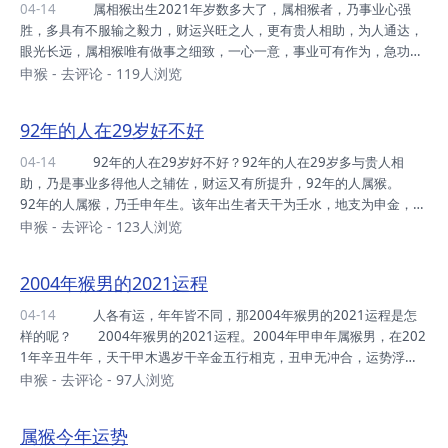
缘迟配为美。 午时出生之人，口舌能辩，事业终能成功。 未时
04-14
属相猴出生2021年岁数多大了，属相猴者，乃事业心强
出生之人，相貌清秀，一生多情多累。 申时出生之人，机谋出众，
胜，多具有不服输之毅力，财运兴旺之人，更有贵人相助，为人通达，
享尽儿孙之清福。 酉时出生之人，气满...
眼光长远，属相猴唯有做事之细致，一心一意，事业可有作为，急功近
利之人，财运不得。 1932年之属相猴，自我意识强烈，善于应
申猴
-
去评论
- 119人浏览
变，为人多智，周岁89，虚岁90。 1944年之属相猴，聪明伶俐，
心灵性巧，做事出众，周岁77，虚岁78。 1956年之属相猴，为人
92年的人在29岁好不好
机智有谋略，浪漫多情，生性风流，周岁65，虚岁66。 1968年之
属相猴，做事细致，手足不停，事必躬亲，周岁53，虚岁54。 198
04-14
92年的人在29岁好不好？92年的人在29岁多与贵人相
0年之属相猴，为人机灵，富有进取之心，意志坚定，周岁41，虚岁4
助，乃是事业多得他人之辅佐，财运又有所提升，92年的人属猴。
2。 1992...
92年的人属猴，乃壬申年生。该年出生者天干为壬水，地支为申金，属
猴者如做事过于冲动，则常与他人间有纠葛之迹象，应坦诚相待。
申猴
-
去评论
- 123人浏览
92年属猴之女人29岁时桃花运多与异性间交涉，应真诚相处，感情之
事不可有任意妄为之想法，脚踏几只船者，婚姻状况多有不利之征兆。
2004年猴男的2021运程
92年属猴之男人人情世故练达，多可得他人之信任，彼此间和睦相
处，生活有好运之征兆，如今年中有换工作意向者，财运更可丰厚之回
04-14
人各有运，年年皆不同，那2004年猴男的2021运程是怎
报。 92年出生属猴之人，事业中多有与他人间相处不和之牵绊，乃
样的呢？ 2004年猴男的2021运程。2004年甲申年属猴男，在202
是自作主张之人，则常有压抑在心。
1年辛丑牛年，天干甲木遇岁干辛金五行相克，丑申无冲合，运势浮沉
不定。 属猴男生于2004年，五行属木，性格开朗，精力充沛，心
申猴
-
去评论
- 97人浏览
灵性巧，才思敏捷。聪明好学，常能举一反三，事半功倍，头脑灵活，
善于应变。为人和气，个性洒脱，然易动怒，脾气急躁。 踏入202
属猴今年运势
1年，2004年属猴男周岁17，心性尚不成熟，性情易喜易怒，立志不甚