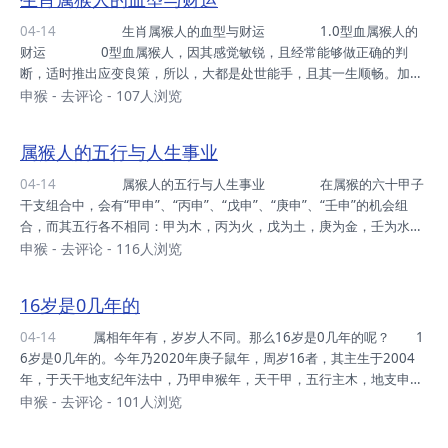
很难赢得人们的信任。 属猴的女人： 属猴的女人擅长交际，
说话得体，很会活跃气氛。善解人意，攻于心计，用自己的精明算计去
04-14
生肖属猴人的血型与财运 1.0型血属猴人的
驾驭他人。她们从不轻易舍财，她的要求很高，近乎苛刻。属猴的女人
财运 0型血属猴人，因其感觉敏锐，且经常能够做正确的判
英姿焕发，极富自然魅力，会成为社交场...
断，适时推出应变良策，所以，大都是处世能手，且其一生顺畅。加上
命宮中财星高照，人生中常有财利可图。可惜由于缺乏耐心，而且生性
申猴
-
去评论
- 107人浏览
爱玩，聪明有余，努力不足，所以，即使发财机会比别人多，但做成
的、赚到手的却未必比别人多。 0型血属猴人，虽然说欠缺了
属猴人的五行与人生事业
毅力和精神，但他们反应快，且能见机行事。面对财机，当别人尚在犹
豫不决的时候，他们能抢先下手，而捷足先登。加上他们的生活圈广，
04-14
属猴人的五行与人生事业 在属猴的六十甲子
消息灵通，所以，最终总是比他人多出很多致富生财的机会。
干支组合中，会有“甲申”、“丙申”、“戊申”、“庚申”、“壬申”的机会组
不过要提醒他们的是：不要过贪，也不要...
合，而其五行各不相同：甲为木，丙为火，戊为土，庚为金，壬为水。
因此，甲申年出生的属猴人为“木猴”，丙申年出生的属猴人为“火猴”，
申猴
-
去评论
- 116人浏览
戊申年出生的属猴人为“土猴”，庚申年出生的属猴人为“金猴”，壬申年
出生的属猴人为“水猴”。 1.水猴人的人生(壬申年——1932、1
16岁是0几年的
992年出生) 壬申年出生的水猴人，是力争上游，发奋图强，能
包容他人，事业能有大发展的人，若命中有吉星相扶，且学识广，理财
04-14
属相年年有，岁岁人不同。那么16岁是0几年的呢？ 1
有方，会有很好的际遇，是富贵之命。若命中无吉星相扶，也是有福之
6岁是0几年的。今年乃2020年庚子鼠年，周岁16者，其主生于2004
人，...
年，于天干地支纪年法中，乃甲申猴年，天干甲，五行主木，地支申
猴，五行主金，而金克木，故而此年出生之人，运势不佳。 此年属
申猴
-
去评论
- 101人浏览
猴之人，五行属木，其性直情和，相貌清秀，身材修长，手足细腻，口
尖发美，为人有博爱恻隐之心， 慈祥恺悌之意，朴实无华，平易近人。