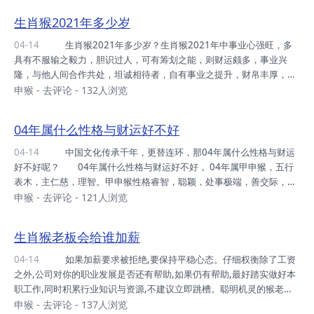
可译成毗卢遮那佛，大日如来名称出现在公元七世纪善无畏三藏翻译的
生肖猴2021年多少岁
《大日经》里。“大日”是除一切暗遍照宇宙万物，能利养世间一切生
物，大日之光为不生不灭。“大日”之意胜于太阳。摩柯“为大，毗卢遮
04-14
生肖猴2021年多少岁？生肖猴2021年中事业心强旺，多
那”是光明遍照之意；又译大光明遍照，亦称遍照如来。大日如来是遍照
具有不服输之毅力，胆识过人，可有筹划之能，则财运颇多，事业兴
一切世间万物而无任何阻碍的法体...
隆，与他人间合作共处，坦诚相待者，自有事业之提升，财帛丰厚，处
事应谦虚谨慎，不可自作主张，或冲动之事。 1932年之生肖猴，
申猴
-
去评论
- 132人浏览
自我意识强烈，善于应变，为人多智，周岁89，虚岁90。 1944年
之生肖猴，聪明伶俐，心灵性巧，做事出众，周岁77，虚岁78。 1
04年属什么性格与财运好不好
956年之生肖猴，为人机智有谋略，浪漫多情，生性风流，周岁65，虚
岁66。 1968年之生肖猴，做事细致，手足不停，事必躬亲，周岁5
04-14
中国文化传承千年，更替连环，那04年属什么性格与财运
3，虚岁54。 1980年之生肖猴，为人机灵，富有进取之心，意志坚
好不好呢？ 04年属什么性格与财运好不好， 04年属甲申猴，五行
定，周岁41...
表木，主仁慈，理智。甲申猴性格睿智，聪颖，处事极端，善交际，自
身能力极强，前瞻力上佳。待人谦逊有礼。心思细腻，口齿伶俐。知兴
申猴
-
去评论
- 121人浏览
替明得失。心思跳脱，缺乏坚韧之心。 善于应对突发事件，有开拓
精神，灵活变通，善于处理同事之间关系，协调能力上佳。宜从事业
生肖猴老板会给谁加薪
务，项目工作。 对爱情认真。与爱人相助富有激情。对爱情憧憬，
对爱情不容瑕疵，桃花盈满，身边不乏出色追求者，从不厌烦，对家庭
04-14
如果加薪要求被拒绝,要保持平稳心态。仔细权衡除了工资
认真，负责，对家庭倾注心血。 04年出生之人乃人脉之财，求财之
之外,公司对你的职业发展是否还有帮助,如果仍有帮助,最好踏实做好本
属皆因人脉，莫要骄纵自身即可收获，凡事...
职工作,同时积累行业知识与资源,不建议立即跳槽。聪明机灵的猴老板
到底会给什么样的员工加薪水呢,好奇地话,赶快来看看下文。 如果
申猴
-
去评论
- 137人浏览