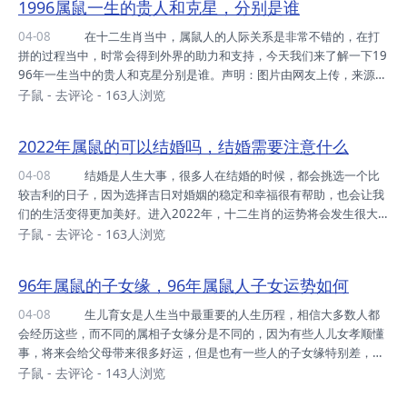
1996属鼠一生的贵人和克星，分别是谁
消费不理性而出现很多的浪费。不过随着年龄的增长，属鼠人的运气会
逐渐兴旺起来。尤其到30岁的时候，会有吉星加持，能够给他们带来很
04-08
在十二生肖当中，属鼠人的人际关系是非常不错的，在打
多好运。96年的属鼠人在30岁财运是相当不错的，不管是正财还是偏
拼的过程当中，时常会得到外界的助力和支持，今天我们来了解一下19
财方面，收入都非常可观。&nb...
96年一生当中的贵人和克星分别是谁。声明：图片由网友上传，来源网
络，如有侵权，敬请告知！ 1996年属鼠的贵人 生肖牛 在
子鼠
-
去评论
- 163人浏览
十二生肖当中，属牛人是属鼠人最大的贵人之一。因为这两个属相在命
理当中属于地支六合的关系，属相六合的两个人是彼此的贵人属相，如
2022年属鼠的可以结婚吗，结婚需要注意什么
果二者经常在一起接触的话，对对方的运势是非常有帮助的。96年的属
鼠人如果经常接触属牛人，那么自己的运气就会变得特别好; 不管
04-08
结婚是人生大事，很多人在结婚的时候，都会挑选一个比
是工作还是财运方面，都会有很好的呈现。属牛人做事脚踏实地，稳重
较吉利的日子，因为选择吉日对婚姻的稳定和幸福很有帮助，也会让我
真诚，待人友好，而且非常...
们的生活变得更加美好。进入2022年，十二生肖的运势将会发生很大
的变化，不同的人在这一年的运势是有所不同的，下面我们一起来了解
子鼠
-
去评论
- 163人浏览
一下属鼠人在2022年结婚好不好。声明：图片由网友上传，来源网
络，如有侵权，敬请告知！ 2022年属鼠的可以结婚吗 对于属
96年属鼠的子女缘，96年属鼠人子女运势如何
鼠人来说，2022年属于一个比较平淡的年份，在这一年当中不会遇到
太多的挫折和困难，整体运势表现的也很平稳，基本上不会有太大的变
04-08
生儿育女是人生当中最重要的人生历程，相信大多数人都
动与起伏。对于那些有结婚打算的属鼠人来说，在2022年是可以结婚
会经历这些，而不同的属相子女缘分是不同的，因为有些人儿女孝顺懂
的，只要在准备婚礼细节的时候多加注意...
事，将来会给父母带来很多好运，但是也有一些人的子女缘特别差，总
是会因为子女的事情烦心。今天我们来了解一下1996年的属鼠人子女
子鼠
-
去评论
- 143人浏览
缘如何。声明：图片由网友上传，来源网络，如有侵权，敬请告知！