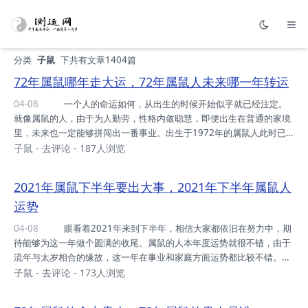
分类
子鼠
下共有文章1404篇
72年属鼠哪年走大运，72年属鼠人未来哪一年转运
04-08
一个人的命运如何，从出生的时候开始似乎就已经注定。
就像属鼠的人，由于为人勤劳，性格内敛聪慧，即便出生在普通的家境
里，未来也一定能够拼闯出一番事业。出生于1972年的属鼠人此时已
经49岁了，这个年纪的人走过了半生，工作生活也大多都已经定型。那
子鼠
-
去评论
- 187人浏览
么，对于那些还没有完成自己梦想和追求的人来说，未来是否还有机会
实现呢?下面就来看看，72年属鼠年在未来哪一年的运气比较好，可以
2021年属鼠下半年要出大事，2021年下半年属鼠人
走上人生巅峰。 声明：图片由网友上传，来源网络，如有侵权，敬请告
运势
知！ 72年属鼠哪年走大运 牛年 2021年牛年对于属鼠的朋
友来说就是一个机会，由于生肖鼠和生肖牛为六合的缘故，因此本年度
04-08
眼看着2021年来到下半年，相信大家都依旧在努力中，期
各个方面的运势都会表现...
待能够为这一年做个圆满的收尾。属鼠的人本年度运势就很不错，由于
流年与太岁相合的缘故，这一年在事业和家庭方面运势都比较不错。不
过即便是合太岁的年份，人们也不能够掉以轻心，正所谓物极必反，在
子鼠
-
去评论
- 173人浏览
一路顺畅的情况下，也要警惕有意外状况发生。2021年下半年，属鼠
朋友的运势对比上半年就会变得平淡很多，甚至还会有一些始料未及的