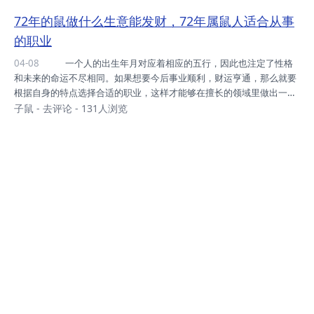
属马的兄妹，因为鼠与马属于相冲的关系，这两个属相天生不合，如果
72年的鼠做什么生意能发财，72年属鼠人适合从事
生活在同一屋檐下的话，很容易产生矛盾与争吵。而且这两个属相是对
的职业
方的天敌，只要在一起，就会扰的家人不得安宁，彼此的运势也会受到
很大的影响。不仅学业不顺，将来的人生之路也会充满坎坷与曲折。所
04-08
一个人的出生年月对应着相应的五行，因此也注定了性格
以家里有鼠宝宝的父母，如果想要再生一个宝宝...
和未来的命运不尽相同。如果想要今后事业顺利，财运亨通，那么就要
根据自身的特点选择合适的职业，这样才能够在擅长的领域里做出一番
成绩，对于财运的提升也是很有帮助。下面就来看看72年属鼠的人适合
子鼠
-
去评论
- 131人浏览
做什么生意才能发财。声明：图片由网友上传，来源网络，如有侵权，
敬请告知！ 72年的鼠做什么生意能发财 一个人适合从事什么职
业，需要从自身的五行出发考虑。72年属鼠人五行属木，因此在选择行
业的时候尽量以木材相关或者园林相关为主，这样才能够更旺。 家
具行业 72年的属鼠人如果想要做生意，可以选择从事家具行业，不
管是制作家具还是售卖等等...