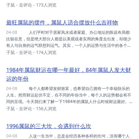
段的的人而言，工作上可能会出现一些瓶颈，尽管看起来各个方面发展
子鼠
-
去评论
- 173人浏览
的都不错，但也依旧不能懈怠，否则危机可能会时刻卷土而来。下面就
来看看，1972年属鼠人下半年的财运如何，应该如何提升。声明：图
最旺属鼠的摆件，属鼠人适合摆放什么吉祥物
片由网友上传，来源网络，如有侵权，敬请告知！ 1972年属鼠人
下半年财运运势 下半年 72年的属鼠人在财运方面将会出现回落的
04-08
人们平时对于居家风水或者家庭、办公地址的陈设布局都
情况，即便本年度在合太岁的作用之下整体运势不错，但到了年底，也
比较在意，但是绝大部分人都是以美观或者实用的角度去出发，却很少
要警惕钱财方面开支过大的原因。...
有人与自身的运气联想到运气。其实，一个人的运势与生活中的各个方
面密切相关，其中就包括风水布局和摆件。下面就来看看，属鼠的人在
子鼠
-
去评论
- 174人浏览
家中和办公室里摆放什么能够旺自己。 声明：图片由网友上传，来源网
络，如有侵权，敬请告知！ 最旺属鼠人的摆件有哪些 一、生肖
1984年属鼠财运在哪一年最好，84年属鼠人发大财
牛摆件 属鼠的人如果在搬迁新家或者是新办公环境的时候，可以在
运的年份
家中摆放生肖牛的摆件。这是因为生肖牛与生肖鼠为六合的关系，因此
在居家或者办公环境中摆放一个牛形的吉祥物，对财运提升也很有帮
04-08
每个人都希望发财致富，也希望自己拥有一个幸福快乐的
助。尤其是做生意的朋友，可以在显眼...
人生。然而财运起伏不定，在不同的年份当中，每个人的运势都会有不
同的呈现。今天我们来了解一下1984年的属鼠人什么时候财运最好。
声明：图片由网友上传，来源网络，如有侵权，敬请告知！ 1984
子鼠
-
去评论
- 156人浏览
年属鼠财运在哪一年最好 牛年 1984年的属鼠人在牛年的时
候，财运是非常旺盛的，因为命中有财星相助，会给属鼠人的财运带来
1996属鼠的三大坎，会遇到什么坎
很大的推动作用，同时也会帮助他们得到不少的赚钱机会。不仅如此，
偏财运势也相当旺盛，常常会得到一些意外的财富和进账，使得物质生
04-08
人这一生当中，总是会经历各种各样的坎坷，没有哪个人