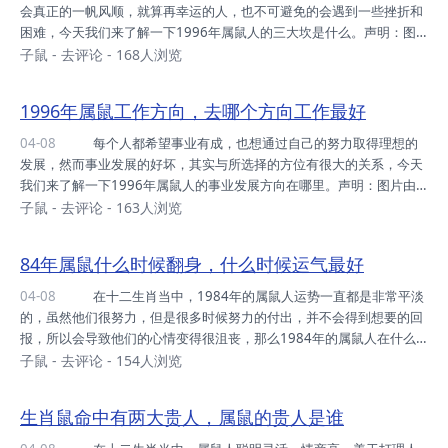
活会有很大的改善。 84年属鼠人在牛年的时候，可谓是意气风
会真正的一帆风顺，就算再幸运的人，也不可避免的会遇到一些挫折和
发，好运不断，随着财运的提升，...
困难，今天我们来了解一下1996年属鼠人的三大坎是什么。声明：图
片由网友上传，来源网络，如有侵权，敬请告知！ 1996属鼠的三
子鼠
-
去评论
- 168人浏览
大坎 30岁事业陷入低谷 1996年的属鼠人经历的第一道坎是在3
0岁的时候，工作当中会出现很大的问题。相对于其他属相的人来说，9
1996年属鼠工作方向，去哪个方向工作最好
6年的属鼠人是非常有能力的，年少有为，才华出众，刚毕业就能够找
到不错的工作，在职场上顺风顺水，基本上没有遇到过太多的挫折。但
04-08
每个人都希望事业有成，也想通过自己的努力取得理想的
是在30岁的时候，工作当中却问题不断，而且身边还有很多小人出现，
发展，然而事业发展的好坏，其实与所选择的方位有很大的关系，今天
这些小人会影响到属鼠人的工作，...
我们来了解一下1996年属鼠人的事业发展方向在哪里。声明：图片由
网友上传，来源网络，如有侵权，敬请告知！ 1996年属鼠工作方
子鼠
-
去评论
- 163人浏览
向 正南方位 对于1996年的属鼠人来说，要想事业发展得更加
顺畅，应该把目光放在正南方位。在正南方位上，能拥有着良好的事业
84年属鼠什么时候翻身，什么时候运气最好
运，在工作当中不会遇到太多的问题和挫折，个人的能力也会有很大的
提升，根据我克者为财理论，正南方也属于属鼠人的一个财位方，有利
04-08
在十二生肖当中，1984年的属鼠人运势一直都是非常平淡
于钱财进账。 而且在这个方位上，属鼠人的贵人运也特别好，在工
的，虽然他们很努力，但是很多时候努力的付出，并不会得到想要的回
作的过程当中能够得到贵人的...
报，所以会导致他们的心情变得很沮丧，那么1984年的属鼠人在什么
时候会翻身呢?下面我们一起来详细的了解一下。声明：图片由网友上
子鼠
-
去评论
- 154人浏览
传，来源网络，如有侵权，敬请告知！ 84年属鼠什么时候翻身
38岁 1984年的属鼠人在38岁这一年运气特别好，大多数人的工作
生肖鼠命中有两大贵人，属鼠的贵人是谁
都会有很明显的提升，在工作当中也能够通过自己的努力取得不错的成
绩，对工作的态度更是充满热忱。虽然有时候会遇到一些障碍和困难，