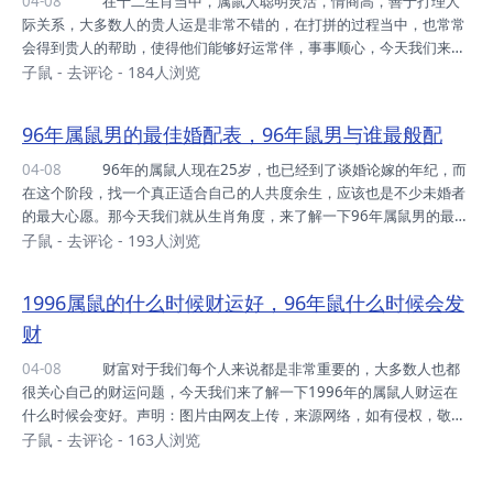
04-08
在十二生肖当中，属鼠人聪明灵活，情商高，善于打理人
但是都会迎难而上，努力的去应对处理。 84年属鼠人在这一年属
际关系，大多数人的贵人运是非常不错的，在打拼的过程当中，也常常
于收获充足的一年，...
会得到贵人的帮助，使得他们能够好运常伴，事事顺心，今天我们来了
解一下属鼠人这一生当中两大贵人分别是谁。声明：图片由网友上传，
子鼠
-
去评论
- 184人浏览
来源网络，如有侵权，敬请告知！ 生肖鼠命中有两大贵人 生肖
牛 在十二生肖当中，属牛人是属鼠人最大的贵人之一。属牛人虽然
96年属鼠男的最佳婚配表，96年鼠男与谁最般配
平时不太善于表达，给人一种沉默寡言，不太好相处的感觉。然而他们
的心胸非常豁达，也很热情，对属鼠人充满了保护欲。当对方遇到困难
04-08
96年的属鼠人现在25岁，也已经到了谈婚论嫁的年纪，而
或者是陷入困境的时候，属牛人能够毫不犹豫的给予支持和帮助。
在这个阶段，找一个真正适合自己的人共度余生，应该也是不少未婚者
而且属牛人也会给属鼠人提供一些比...
的最大心愿。那今天我们就从生肖角度，来了解一下96年属鼠男的最佳
婚配是谁。声明：图片由网友上传，来源网络，如有侵权，敬请告知！
子鼠
-
去评论
- 193人浏览
96年属鼠男的最佳婚配表 生肖牛 根据属相之间的关系来
看，96年的属鼠男属牛女是非常般配的，因为属牛与属鼠是六合的关
1996属鼠的什么时候财运好，96年鼠什么时候会发
系，如果二人结婚的话，这段婚姻属于上等婚姻。从性格来看，属鼠男
财
重情重义，有责任心和担当，属牛女传统保守，有家庭意识; 如果
这两个属相生活在一起的话，婚姻关系会非常的稳定。二人也会用心的
04-08
财富对于我们每个人来说都是非常重要的，大多数人也都
去对待对方，不管生活当中遇...
很关心自己的财运问题，今天我们来了解一下1996年的属鼠人财运在
什么时候会变好。声明：图片由网友上传，来源网络，如有侵权，敬请
告知！ 1996属鼠的什么时候财运好 30岁 1996年的属鼠人
子鼠
-
去评论
- 163人浏览
一直都非常聪明，也很有头脑，善于把握机会，只不过在年轻的时候，
运气呈现的不是特别理想，在金钱方面没有太好的收获，也常常会因为