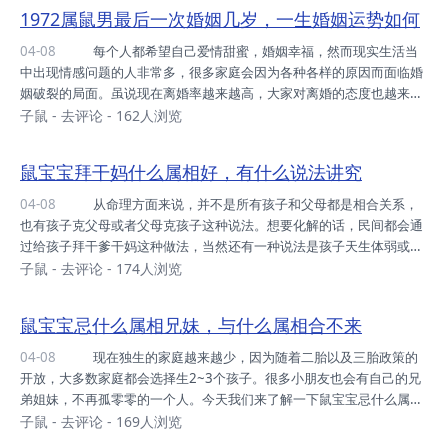
96年属鼠的子女缘 在十二生肖当中，96年的子女缘是比较不错
1972属鼠男最后一次婚姻几岁，一生婚姻运势如何
的，在生儿育女方面不会出现太多的问题，大多数人都能够儿女双全。
属鼠人在教育孩子方面也十分用心，可能是从小原生家庭不是很好的缘
04-08
每个人都希望自己爱情甜蜜，婚姻幸福，然而现实生活当
故，所以他们在教育孩子的时候特别认真。平时会在孩子面前谨言慎
中出现情感问题的人非常多，很多家庭会因为各种各样的原因而面临婚
行，努力做一个称职合格的父母，也会尽最大努...
姻破裂的局面。虽说现在离婚率越来越高，大家对离婚的态度也越来越
宽容，不再像以前那样持有色眼镜，但是大多数人仍然希望自己的婚
子鼠
-
去评论
- 162人浏览
姻，能够顺顺利利的走到最后。今天我们来了解一下1972年的属鼠男
最后一次婚姻是在什么时候?声明：图片由网友上传，来源网络，如有
鼠宝宝拜干妈什么属相好，有什么说法讲究
侵权，敬请告知！ 1972年的属鼠男会有几段婚姻 相对于其他
属性来说，1972年的属鼠男的婚姻状态大多并不是很好，主要是因为
04-08
从命理方面来说，并不是所有孩子和父母都是相合关系，
属鼠男在感情当中并不是专一可靠的人，在处理感情问题的时候，也比
也有孩子克父母或者父母克孩子这种说法。想要化解的话，民间都会通
较盲目和冲动，再加上平时所面临的诱惑较多...
过给孩子拜干爹干妈这种做法，当然还有一种说法是孩子天生体弱或者
性格中有缺陷，未来难以成就大事，都可以通过这种方法去化解，那么
子鼠
-
去评论
- 174人浏览
鼠宝宝拜干妈的话，对方什么属相最好呢?声明：图片由网友上传，来
源网络，如有侵权，敬请告知！ 鼠宝宝拜干妈什么属相好 生肖
鼠宝宝忌什么属相兄妹，与什么属相合不来
龙 从十二地支方面来看，属龙人和属鼠人是三合生肖，鼠宝宝拜鼠
龙女干妈最好。属龙女虽然性格中有着挑剔的一面，和他们无关的事情
04-08
现在独生的家庭越来越少，因为随着二胎以及三胎政策的
从来不会理睬，可唯独对鼠宝宝充满保护欲，能够最大程度的去包容对
开放，大多数家庭都会选择生2~3个孩子。很多小朋友也会有自己的兄
方。而且属龙女可以给鼠宝宝的学习或者事业提供...
弟姐妹，不再孤零零的一个人。今天我们来了解一下鼠宝宝忌什么属相
的兄妹。声明：图片由网友上传，来源网络，如有侵权，敬请告知！
子鼠
-
去评论
- 169人浏览
鼠宝宝忌什么属相兄妹 属马 在十二生肖当中，鼠宝宝最忌讳