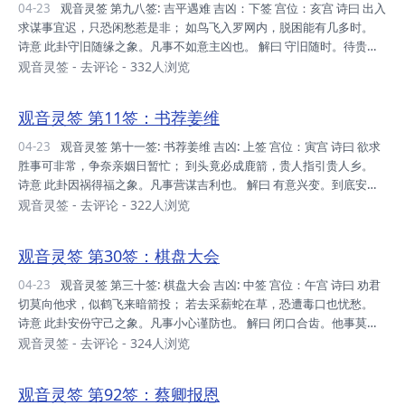
的星图。 观音菩萨的“生日”在汉传佛教中有 ‌三大纪念日‌，均为农历日
04-23
观音灵签 第九八签: 吉平遇难 吉凶：下签 宫位：亥宫 诗曰 出入
期： ‌诞辰日‌：二月十九（2025年公历为‌3月17日‌） ‌成道日‌：六月十九
求谋事宜迟，只恐闲愁惹是非； 如鸟飞入罗网内，脱困能有几多时。
（202...
诗意 此卦守旧随缘之象。凡事不如意主凶也。 解曰 守旧随时。待贵人
至。若问诸般。主事定迟。 仙机 家宅→忧疑 自身→小人 求财→破 交易
观音灵签
-
去评论
- 332人浏览
→损失 婚姻→不长 六甲→刑损 行人→困 田蚕→损 六畜→损 寻人→杳
公讼→亏 移徙→勿动 失物→凶 疾病→犯罗网 山坟→绝 观音灵签98: 整
观音灵签 第11签：书荐姜维
体解译 想要做好件事情当慢点在做 若是急着去做恐会遭惹是非或其他
苦恼事 就如飞鸟自投罗网般 还不知几时能脱困 本签精髓 凡事宜迟，以
04-23
观音灵签 第十一签: 书荐姜维 吉凶: 上签 宫位：寅宫 诗曰 欲求
免受困。 凡事做事 对于当前想要进行的事情，你当慢...
胜事可非常，争奈亲姻日暂忙； 到头竟必成鹿箭，贵人指引贵人乡。
诗意 此卦因祸得福之象。凡事营谋吉利也。 解曰 有意兴变。到底安
然。若问用事。只近贵人。 仙机 家宅→大吉 自身→顺利 求财→有 交易
观音灵签
-
去评论
- 322人浏览
→成 婚姻→合 六甲→男 行人→未至 田蚕→中平 六畜→中平 寻人→见
公讼→有理 移徙→旺 失物→东方 疾病→禳星 山坟→吉 观音灵签11:整
观音灵签 第30签：棋盘大会
体解译 为了追求这好事，心情很欢喜。 亲友们也因此忙碌 到时候会屏
雀中选 还有贵人帮忙，让自己处在贵人多的地方。 中箭→鹿箭。 本签
04-23
观音灵签 第三十签: 棋盘大会 吉凶: 中签 宫位：午宫 诗曰 劝君
精髓 因祸得福。因害得利。因故得势。 凡事做事 为了...
切莫向他求，似鹤飞来暗箭投； 若去采薪蛇在草，恐遭毒口也忧愁。
诗意 此卦安份守己之象。凡事小心谨防也。 解曰 闭口合齿。他事莫
理。若有亏心。到头害己。 仙机 家宅→安 自身→平平 求财→待时 交易
观音灵签
-
去评论
- 324人浏览
→滞 婚姻→未许 六甲→虚惊 行人→阻隔 田蚕→不利 六畜→不利 寻人→
阻隔 公讼→莫兴 移徙→守旧 失物→不见 疾病→难痊 山坟→大吉 观音灵
观音灵签 第92签：蔡卿报恩
签30:整体解译 喻若进行此事，则有受害之险。 此害来自暗中。 本签精