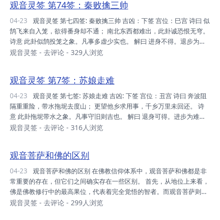
观音灵签 第74签：秦败擒三帅
至有三十三观音之说，是大乘佛教对观音应化的三十三种形象的称呼。
在中国，对观世音菩萨的崇拜劈头于公元前一世纪随着佛教的传入而开
04-23
观音灵签 第七四签: 秦败擒三帅 吉凶：下签 宫位：巳宫 诗曰 似
始，并于七世纪中叶传入朝鲜半岛和日本，可是显教多数宗派认为良人
鹄飞来自入笼，欲得番身却不通； 南北东西都难出，此卦诚恐恨无穹。
不克不及成佛，唯有转为男身能力成佛，以...
诗意 此卦似鹄投笼之象。凡事多虚少实也。 解曰 进身不得。退步为
难。低头直去。悉在其中。 仙机 家宅→不安 自身→困滞 求财→小人 交
观音灵签
-
去评论
- 329人浏览
易→破耗 婚姻→刑伤 六甲→刑劫 行人→阻 田蚕→缺 六畜→瘟 寻人→杳
公讼→祸 移徙→不利 失物→凶 疾病→延 山坟→绝 观音灵签74:整体解
观音灵签 第7签：苏娘走难
译 自投罗网 求出不得 四处有碍 遗憾无穷 本签精髓 自投罗网。进退两
难。准败无疑。 凡事做事 一旦投入这件事，这已陷入不可自拔的困厄
04-23
观音灵签 第七签: 苏娘走难 吉凶: 下签 宫位：丑宫 诗曰 奔波阻
之中，这结果将让人遗憾终身。若能中途退出者，这是...
隔重重险，带水拖坭去度山； 更望他乡求用事，千乡万里未回还。 诗
意 此卦拖坭带水之象。凡事守旧则吉也。 解曰 退身可得。进步为难。
只宜守旧。莫望高扳。 仙机 家宅→不利 自身→祈福 求财→秋冬吉 交易
观音灵签
-
去评论
- 316人浏览
→平平 婚姻→祈福 六甲→祈福 行人→阻 田蚕→不利 六畜→不利 寻人→
难 公讼→亏 移徙→吉 失物→不见 疾病→作福 山坟→不利 观音灵签7:整
观音菩萨和佛的区别
体解译 劳碌奔波经历重重的危险 举足沉重又登山 更考虑他处作他用 经
过千山万水还未回来 带水拖泥，代表沉重、包袱、累赘。 千山万水，
04-23
观音菩萨和佛的区别 在佛教信仰体系中，观音菩萨和佛都是非
代表许多的阻隔、障碍、距离遥远。 本签精髓 事虽...
常重要的存在，但它们之间确实存在一些区别。 首先，从地位上来看，
佛是佛教修行中的最高果位，代表着完全觉悟的智者。而观音菩萨则是
菩萨中的一个重要角色，虽然她尚未达到佛的果位，但以其广大的慈悲
观音灵签
-
去评论
- 299人浏览
心和智慧，在救度众生方面发挥着重要作用。 其次，从形象上来看，观