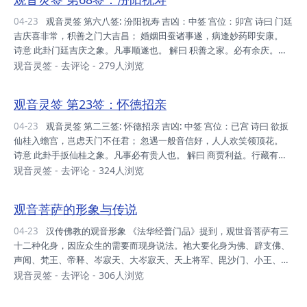
整体解译 形容困惑之事一时解开了 拨开障碍得见光明 就如粪土中藏
玉，而由专家将之找出来 攒：攒眉：眉毛紧蹙。 咫：咫尺：形容距离
04-23
观音灵签 第六八签: 汾阳祝寿 吉凶：中签 宫位：卯宫 诗曰 门廷
很近。 本签精髓 拨云见日，君子出线。贵人荐举，苦...
吉庆喜非常，积善之门大吉昌； 婚姻田蚕诸事遂，病逢妙药即安康。
诗意 此卦门廷吉庆之象。凡事顺遂也。 解曰 积善之家。必有余庆。忠
义之门。拱照福星。 仙机 家宅→旺 自身→安 求财→春旺 交易→遂 婚姻
观音灵签
-
去评论
- 279人浏览
→成 六甲→防惊 行人→到 田蚕→利 六畜→旺 寻人→至 公讼→胜 移徙
→如意 失物→急寻 疾病→安 山坟→大吉 观音灵签68:整体解译 第一
观音灵签 第23签：怀德招亲
句：由于过去的善行，故有喜庆降临。 第三句：婚姻事顺遂，诉讼得
理，农作收成。 第四句：疾病遇好药而康复 本签精髓 善有善报。 凡事
04-23
观音灵签 第二三签: 怀德招亲 吉凶: 中签 宫位：已宫 诗曰 欲扳
做事 谋得本签，诸事遂意，欢喜洋洋，此乃过去善行之功。...
仙桂入蟾宫，岂虑天门不任君； 忽遇一般音信好，人人欢笑领顶花。
诗意 此卦手扳仙桂之象。凡事必有贵人也。 解曰 商贾利益。行藏有
危。病安讼遂。尽可施为。 仙机 家宅→欠安 自身→作福 求财→遂意 交
观音灵签
-
去评论
- 324人浏览
易→合 婚姻→阻 六甲→作福 行人→有危 田蚕→不利 六畜→不利 寻人→
难 公讼→亏 移徙→欠吉 失物→ 疾病→安 山坟→旧吉 观音灵签23:整体
观音菩萨的形象与传说
解译 形容事情，既然得到了锁钥，这何必担心门不开呢! 谋望一般音信
好 高人自送岭头来 人人皆笑岭顶花→人人欢笑喜庆来。 仙桂：可以通
04-23
汉传佛教的观音形象 《法华经普门品》提到，观世音菩萨有三
往月宫的仙树。若欲登月宫，务必攀得仙桂。此形容若想...
十二种化身，因应众生的需要而现身说法。祂大要化身为佛、辟支佛、
声闻、梵王、帝释、岑寂天、大岑寂天、天上将军、毘沙门、小王、父
老、居士、宰官、婆罗门、比丘、比丘尼、优婆塞、优婆夷、妇女、童
观音灵签
-
去评论
- 306人浏览
男、童女、天、龙、夜叉、乾闼婆、阿修罗、迦楼罗、紧那罗、摩睺罗
伽、人、非人、执金刚神等等。 此外各种文籍中观音菩萨各有化身，乃