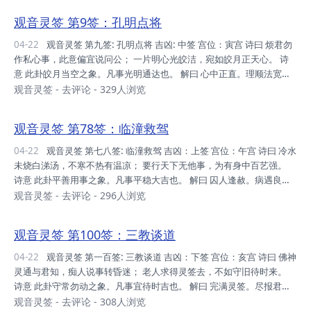
公讼→和 移徙→守 失物→西方 疾病→解 山坟→西向 观音灵签79:整体
观音灵签 第9签：孔明点将
解译 多与人广结善缘，但不要结怨，以免惹是非。 你是否获得他人的
帮助而忘了回馈(偿还) 若是曾经向神明许愿者，不要忘了还愿。 对于长
04-22
观音灵签 第九签: 孔明点将 吉凶: 中签 宫位：寅宫 诗曰 烦君勿
上之人切莫轻慢。 本签精髓 有愿未还。有承诺未实...
作私心事，此意偏宜说问公； 一片明心光皎洁，宛如皎月正天心。 诗
意 此卦皎月当空之象。凡事光明通达也。 解曰 心中正直。理顺法宽。
圣无私语。终有分明。 仙机 家宅→吉 自身→顺 求财→中平 交易→旺 婚
观音灵签
-
去评论
- 329人浏览
姻→成 六甲→男 行人→动 田蚕→利 六畜→损 寻人→至 公讼→有理 移
徙→吉 失物→祈福 疾病→安 山坟→吉 观音灵签9:整体解译 这样劳苦问
观音灵签 第78签：临潼救驾
我心中的事。麻烦你别作自私的事。 在此要说句公道话 扪心自问，反
观自己 那你就可以看清事情本末 本签精髓 善用贤将得天下，反修己心
04-22
观音灵签 第七八签: 临潼救驾 吉凶：上签 宫位：午宫 诗曰 冷水
得解脱，智握精髓事轻驾，慈悲无私走天涯。 凡事做事...
未烧白涕汤，不寒不热有温凉； 要行天下无他事，为有身中百艺强。
诗意 此卦平善用事之象。凡事平稳大吉也。 解曰 囚人逢赦。病遇良
医。求财谋望。贵人指示。 仙机 家宅→安 自身→吉 求财→遂 交易→成
观音灵签
-
去评论
- 296人浏览
婚姻→合 六甲→男 行人→至 田蚕→熟 六畜→旺 寻人→至 公讼→散 移
徙→大吉 失物→即见 疾病→安然 山坟→大吉利 观音灵签78:整体解译
观音灵签 第100签：三教谈道
第一句：譬喻两个互相有调和之功效，也是互补。 第三句：若要成就谋
望，只赖功夫高强。 本签精髓 两者互调，平衡互补。只在功夫，则能
04-22
观音灵签 第一百签: 三教谈道 吉凶：下签 宫位：亥宫 诗曰 佛神
成事。 凡事做事 若问各种谋求，选择对象时，要选个有互补...
灵通与君知，痴人说事转昏迷； 老人求得灵签去，不如守旧待时来。
诗意 此卦守常勿动之象。凡事宜待时吉也。 解曰 完满灵签。尽报君
知。依旧勿动。待等时至。 仙机 此是满签。诸事不利。大作佛力。可
观音灵签
-
去评论
- 308人浏览