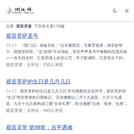
分类
观音灵签
下共有文章116篇
观音菩萨圣号
04-23
《普门品》道破玄机：“众生被困厄，无量苦逼身，观音妙智
力，能救世间苦。”这“妙智”不在他处，而在声声圣号中唤醒的悲愿共振
——农夫持念时，它是田埂上的安心咒；学子默诵时，它是笔尖下的智
慧光；甚至现代人堵在车流中焦躁敲打方向盘时，它也能化作一缕清心
观音灵签
-
去评论
- 350人浏览
泉。更妙的是，科学实验曾监测到持诵者脑波呈现深度放松的α波，而
人类学发现，从闽南语到藏语，“观世音”的发音竟与婴儿啼哭的声频相
观音菩萨的生日是几月几日
似，仿佛菩萨早已将救度众生的誓言，刻入人类本能。 观音菩萨，作为
佛教中慈悲与智慧的象征，其圣号——“南无大慈大悲观世音菩萨”一直
04-23
观音菩萨的生日是几月几日 作为佛教的文化符号，观音菩萨的
受到广大信众的虔诚诵念。然而，很多人对于如何正确念诵观音圣号并
“生日”绝非简单的日期标记。汉传佛教以‌二月十九诞辰、六月十九成
不十分了解。本文将深入探讨观音圣号...
道、九月十九出家‌构成三重“生命礼赞”，暗合佛教“法身、报身、化身”
三身理论；藏传体系则将其诞辰与释迦牟尼佛诞合并，于萨噶达瓦节以
观音灵签
-
去评论
- 349人浏览
百里磕长头诠释“菩萨即众生”的密意。更令人惊叹的是，科学考证发
现，这三个农历日期竟与中国古代星象（如二月十九对应春季昴宿当
观音灵签 第98签：吉平遇难
空）、印度吠陀历法存在隐秘共振，仿佛慈悲愿力早已编织进人类文明