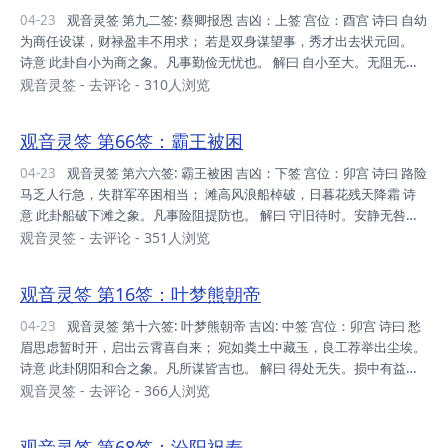
髓 其中有诈，事中有骗。向前则险，退守则安。 凡事做事 劝你不要去
04-23
观音灵签 第九二签: 蔡卿报恩 吉凶：上签 宫位：酉宫 诗曰 自幼
做这件事，因为这是有危险的，甚至是个骗局。若能退...
为商任设谋，财禄盈丰不用求； 若是双身谋望事，秀才出去状元回。
诗意 此卦自小为商之象。凡事勤俭无忧也。 解曰 自小至大。无阻无
碍。作意营谋。功名顺遂。 仙机 家宅→安 自身→泰 求财→顺遂 交易→
观音灵签
-
去评论
- 310人浏览
胜 婚姻→合 六甲→生男 行人→动 田蚕→半收 六畜→旺 寻人→见 公讼
→胜 移徙→如意 失物→在 疾病→即安 山坟→大吉 观音灵签92:整体解
观音灵签 第66签：霸王被困
译 由于从小就开始经商生意，所以经验老道 各种福禄都很丰富 若是转
换其他谋望 步步高升 本签精髓 越作越好。步步高升。 凡事做事 本签意
04-23
观音灵签 第六六签: 霸王被困 吉凶：下签 宫位：卯宫 诗曰 路险
味着，当前你所进行的谋望，其实也不差。若是想要变更...
马乏人行急，失群军卒困相当； 滩高风浪船棹破，日暮花残天降霜 诗
意 此卦船破下滩之象。凡事险阻提防也。 解曰 守旧待时。安静无咎。
不用求谋。自在悠游。 仙机 家宅→忧疑 自身→灾耗 求财→破失 交易→
观音灵签
-
去评论
- 351人浏览
败 婚姻→不长 六甲→危险 行人→阻 田蚕→损 六畜→损 寻人→杳 公讼
→亏 移徙→莫动 失物→ 疾病→即设送 山坟→不利 观音灵签66:整体解
观音灵签 第16签：叶梦熊朝帝
译 走在危险的道路，人却远离了马。 就好比是离开军群的士兵受困
了。也好比是离开羊群的羊遇到老虎。 好比是风浪很高，而船桨却坏
04-23
观音灵签 第十六签: 叶梦熊朝帝 吉凶: 中签 宫位：卯宫 诗曰 愁
了。 也如夕阳西下了，花也凋谢了，天空还降着霜。 本签精髓 ...
眉思虑暂时开，启出云霄喜自来； 宛如粪土中藏玉，良工荐举出尘埃。
诗意 此卦阴阳和合之象。凡所谋皆吉也。 解曰 得处无失。损中有益。
小人逢凶。君子顺吉。 仙机 家宅→不利渐安 自身→秋冬吉 求财→成 交
观音灵签
-
去评论
- 366人浏览
易→成 婚姻→成 六甲→虚惊有宝 行人→至 田蚕→祈福 六畜→平 寻人→
见 公讼→不利 移徙→守旧 失物→阻 疾病→作福 山坟→安 观音灵签16:
观音灵签 第68签：汾阳祝寿