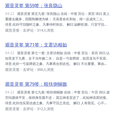
音菩萨通常以慈悲为怀、救苦救难的形象出现。她常常化身为各种形
观音灵签 第59签：张良隐山
态，出现在众生最需要的地方，给予他们帮助和庇护。而佛则通常以庄
严、慈悲、智慧的形象出现，代表着佛教信仰中的最高境界。 在佛教信
04-22
观音灵签 第五九签: 张良隐山 吉凶：中签 宫位：寅宫 诗曰 直上
仰中，观音菩萨和佛都是值得尊敬和信仰的对象。观音菩萨以其慈悲心
重楼去藏身，四围荆棘绕为林； 天高君命长和短，得一反成失二人。
和智慧，帮助众生化解苦难、增长智慧；而...
诗意 此卦守旧随时之象。凡事待时则吉。 解曰 如醉饮酒。只宜守旧。
直待时来。无灾无咎。 仙机 家宅→祈福 自身→安 运滞 唯仁可解 求
观音灵签
-
去评论
- 314人浏览
财→平常 切忌 交易→成 且慢 婚姻→不合 六甲→作福 行人→至 田蚕
→半吉 六畜→大利 失利 寻人→阻 公讼→亏 移徙→吉 不吉 失物→凶
观音灵签 第71签：文君访相如
疾病→祈福 山坟→吉 观音灵签59:整体解译 因受难或做错事而逃避 但
凶仍在 恶报难逃此乃命数 得意之生活却成失意人，只因做错事。 本签
04-22
观音灵签 第七一签: 文君访相如 吉凶：中签 宫位：辰宫 诗曰 认
精髓 躲藏避灾，凶险犹存。 凡事做事 由于闯祸而逃避...
知苍龙下九衢，女子当年嫁二夫； 自是一弓架两箭，欲恐龙马不安居。
诗意 此卦一弓架两箭之象。凡事再合则吉也。 解曰 不出重重。事由天
命。振放中开。切宜谨守。 仙机 家宅→损失 自身→是非 求财→劳力 交
观音灵签
-
去评论
- 306人浏览
易→谨防 婚姻→再合 六甲→先虚后实 行人→阻 田蚕→晚收 六畜→损 寻
人→见 公讼→亏 移徙→改 疾病→禳星 山坟→改 观音灵签71:整体解译
观音灵签 第79签：暗扶倒铜旗
自己的事或人，遭到他人夺取。此事的应对方法有多种。 往后来回奔走
两处 第三句：在此种状况下安居 「认知仓龙十九卫」，有作「谁知苍
04-22
观音灵签 第七九签: 暗扶倒铜旗 吉凶：中签 宫位：午宫 诗曰 虚
龙下九衢」 苍龙：青色的龙。青色的马。 九衢：四通八...
空结愿保平安，保得身安愿不还； 莫忘神圣宜还了，此知神语莫轻慢。
诗意 此卦信实莫信虚之象。凡事守旧之兆也。 解曰 人有我见。心不用
忙。观音指示。切莫轻慢。 仙机 家宅→还愿 自身→许经 求财→守份 交
观音灵签
-
去评论
- 312人浏览
易→谨慎 婚姻→虚 六甲→生女 行人→滞 田蚕→七分 六畜→损 寻人→杳