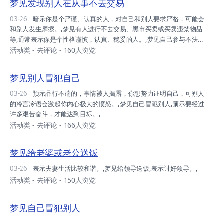
梦见发现别人在从事不去交易
可能会和别人发生摩擦。,
03-26
暗示你是个严谨、认真的人，对自己和别人要求严格，可能会
和别人发生摩擦。,梦见有人进行不去交易、黑市买卖或买卖违禁物品
等,通常表示你是个性格谨慎，认真、稳妥的人。,梦见自己参与不法交
易,暗示你近期对眼前的生意有些拿不定主意，你的潜意识可能觉得这桩
活动类
-
去评论
- 160人浏览
生意里有危险，你非常担心做出错误决定给自己造成重大损失。,梦见自
己好奇地看着别人做不法交易,暗示你自己喜欢争强好胜，甚至铤而走
梦见别人冒犯自己
险，生活里和工作上冲劲儿十足。,
03-26
预示品行不端的，事情被人揭露，你想努力证明自己，可别人
的冷言冷语会激起你内心极大的愤怒。,梦见自己冒犯别人,预示要经过
许多艰苦奋斗，才能达到目标。,
活动类
-
去评论
- 166人浏览
梦见给老婆或老公送饭
03-26
表示夫妻生活比较和谐。,梦见给领导送饭,表示讨好领导。,
活动类
-
去评论
- 150人浏览
梦见自己冒犯别人