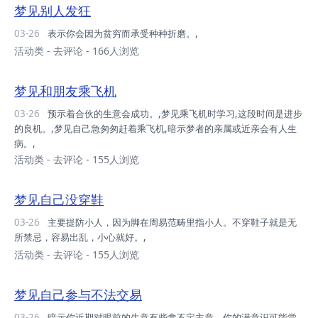
梦见别人发狂
03-26
表示你会因为贫穷而承受种种折磨。,
活动类
-
去评论
- 166人浏览
梦见和朋友乘飞机
03-26
预示着合伙的生意会成功。,梦见乘飞机时学习,这段时间是进步
的良机。,梦见自己急匆匆赶着乘飞机,暗示梦者的亲属或近亲会有人生
病。,
活动类
-
去评论
- 155人浏览
梦见自己没穿鞋
03-26
主要提防小人，因为脚在周易范畴里指小人。不穿鞋子就是无
所禁忌，容易出乱，小心就好。,
活动类
-
去评论
- 155人浏览
梦见自己参与不法交易
03-26
暗示你近期对眼前的生意有些拿不定主意，你的潜意识可能觉