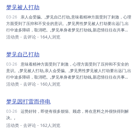
梦见被人打劫
03-26
亲人会受骗。,梦见自己打劫,意味着精神方面受到了刺激，心理
方面受到了压抑和不安全的意识。,梦见男性梦见被人打劫要出远门,出
行中途多障碍，取消吧。,梦见单身者梦见打劫钱,新恋情往往在共事中
发生，有望获得异性同事的欣赏。,梦见上班族梦见打劫钱,主工作上容
活动类
-
去评论
- 164人浏览
易表现出质疑的状态，他人做事让你产生不信任感，和同事的关系也变
得较为紧张。,梦见有伴侣者梦见打劫钱,容易因为工作而冷落对方，伴
梦见自己打劫
侣难免会向你发泄情绪。,
03-26
意味着精神方面受到了刺激，心理方面受到了压抑和不安全的
意识。,梦见被人打劫,亲人会受骗。,梦见男性梦见被人打劫要出远门,出
行中途多障碍，取消吧。,梦见单身者梦见打劫钱,新恋情往往在共事中
发生，有望获得异性同事的欣赏。,梦见上班族梦见打劫钱,主工作上容
活动类
-
去评论
- 160人浏览
易表现出质疑的状态，他人做事让你产生不信任感，和同事的关系也变
得较为紧张。,梦见有伴侣者梦见打劫钱,容易因为工作而冷落对方，伴
梦见因打雷而停电
侣难免会向你发泄情绪。,
03-26
运势好转，即使有很多烦恼、顾虑，将在意料之外很快得到解
决。,
活动类
-
去评论
- 162人浏览