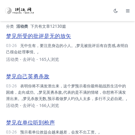
分类
活动类
下共有文章12130篇
梦见所受的批评是无的放矢
03-26
无中生有，要注意身边的小人。,梦见被批评后有自责感,表明自
己很会处理事情。,
活动类
-
去评论
- 165人浏览
梦见自己英勇杀敌
03-26
表明你将不满发泄出来，这个梦预示着你最终能战胜生活中的
困难，走向成功。,梦见英勇杀敌,代表的是不满的情绪，你想将不满发
泄出来。,梦见杀敌无数,预示着做梦人旳仇人太多，多行不义必自毙。,
活动类
-
去评论
- 166人浏览
梦见在单位听到枪声
03-26
预示着单位效益会越来越差，会发不出工资。,