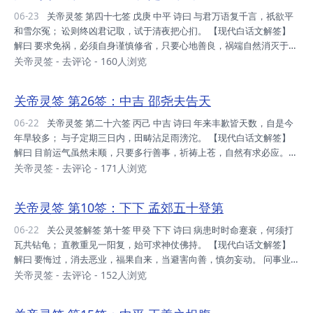
事业：目下之境，盖世如是，过度开发，招来祸根。 升迁：先调身心，
06-23
关帝灵签 第四十七签 戊庚 中平 诗曰 与君万语复千言，祇欲平
后续有望，较晚方至，宜珍惜之。 姻 缘：培之感情，认清心地，良善
和雪尔冤； 讼则终凶君记取，试于清夜把心扪。 【现代白话文解签】
者也，可以许...
解曰 要求免祸，必须自身谨慎修省，只要心地善良，祸端自然消灭于无
形。 问兴讼，不利，讼则终凶，应自反省。 问婚姻，好事多磨，但如
关帝灵签
-
去评论
- 160人浏览
经得起考验，则有情人终成眷属。 问谋事，不可心急，心急则事反不
成，正所谓“欲速不达”也。 断曰 运势：走入低壑，小心应对，不宜强
关帝灵签 第26签：中吉 邵尧夫告天
行，否则惨败。 家庭：人丁散落，为收束耶，从吾修身，必能转机。
财利：四面局势，不利世人，君亦在内，守旧可也。 事业：守之三餐，
06-22
关帝灵签 第二十六签 丙己 中吉 诗曰 年来丰歉皆天数，自是今
即可满足，经济恐慌，风靡全世。 升迁：身心状况，今甚恶劣，宜调适
年旱较多； 与子定期三日内，田畴沾足雨滂沱。 【现代白话文解签】
身，方可保安。 姻...
解曰 目前运气虽然未顺，只要多行善事，祈祷上苍，自然有求必应。
断曰 运势：春季未开，夏季见苞，忍至仲秋，笑口常开。 家庭：人口
关帝灵签
-
去评论
- 171人浏览
稀微，切莫自欺，尽己作福，必有转机。 财利：财运未明，求之蝇头，
不以太少，珍惜此福。 事业：上半之年，度三餐矣，后半之年，突飞猛
关帝灵签 第10签：下下 孟郊五十登第
进。 升迁：必有之也，后调吾身，护己身后，定达愿望。 姻缘：可合
之缘，先友后婚，其理明之，审慎行之。 考试：勤奋已足，唯方向误，
06-22
关公灵签解签 第十签 甲癸 下下 诗曰 病患时时命蹇衰，何须打
早日请益，必可中欤。 健康：小疾而已，不足为忧，惟照料已，不能大
瓦共钻龟； 直教重见一阳复，始可求神仗佛持。 【现代白话文解签】
意。 远行：逢动荡...
解曰 要悔过，消去恶业，福果自来，当避害向善，慎勿妄动。 问事业
财利，表示无利可图，宜守旧，莫贪求。 问疾病，恐仍拖延。 问诉
关帝灵签
-
去评论
- 152人浏览
讼，解决仍须时。病讼过冬至后，才有希望。 断曰 运势：正逢沟壑，
叵下谷去，上面有石，躲石而过。 家庭：门户衰冶，人口稀微，家族为