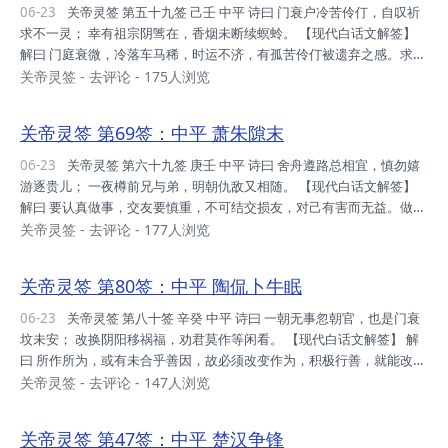
人丁趋旺，主者谋合，年年添丁，旺吾家人。 财利：正逢昌运，每押皆
06-23
关帝灵签 第五十九签 己壬 中平 诗曰 门衰户冷苦伶仃，自叹祈
利，利头储之，不宜枉费。 事业：现押现中，即时运至，唯不可贪，贪
求不一灵； 幸有祖宗阴骘在，香烟未断续螟蛉。 【现代白话文解签】
则通贫。 升迁：...
解曰 门庭衰微，冷落车马稀，时运不济，有孤苦伶仃被遗弃之感。求人
人不应，求神神不应。幸有祖宗阴德庇佑，靠自己努力奋斗，即使没有
关帝灵签
-
去评论
- 175人浏览
后代，也有养子可以继续香火，何必发愁呢？ 断曰 运势：目前平平，
交冬之时，即有转机，暂时待之。 家庭：存心行善，人丁可旺，速谋合
关帝灵签 第69签：中平 萧朱隙末
睦，可成大业。 财利：到处青山，吾与一脚，时运转来，入秋见旺。
事业：平稳之年，利虽蝇头，亦是利也，再忍受之。 升迁：看吾身心，
06-23
关帝灵签 第六十九签 庚壬 中平 诗曰 舍舟遵路总相宜，慎勿嬉
该有之年，调吾身后，必有之也。 姻缘：互退一步，详看对方，自吾评
游逐贵儿； 一夜樽前兄与弟，明朝仇敌又相随。 【现代白话文解签】
鉴，可即允之。 考试...
解曰 要认真做事，交友要慎重，不可结交损友，对己有害而无益。做事
情，要脚踏实地，实事求是。不可花天酒地，把人生宝贵的光阴都浪费
关帝灵签
-
去评论
- 177人浏览
掉了，到老一 事无成。 问合伙做生意，不宜合，要防小人欺诈陷害。
宜戒酒色，以免惹事生非。 断曰 运势：时也命耶，不得抗拒，时运之
关帝灵签 第80签：中平 陶侃卜牛眠
至，君亦红时。 家庭：先修吾身，目下分散，砸桶之人，宜速谋和。
财利：此财不 义，害人子弟，取亦不留，莫可取也。 事业：风不调
06-23
关帝灵签 第八十签 辛癸 中平 诗曰 一朝无事忽朝官，也是门衰
耶，雨又不顺，加之局势，暂忍受之。 升迁：今年不可，身心不适，又
坟未安； 改换阴阳移祸福，劝君莫作等闲看。 【现代白话文解签】 解
流去矣，先修吾身。 姻...
曰 所作所为，或有未合乎善因，故必须改变作为，积极行善，就能改变
目前的困厄。 问名与利，宜改图。 问疾病，宜更医。 问诉讼，宜和解
关帝灵签
-
去评论
- 147人浏览
。 问婚姻，对方若无意，应另找对像说亲。 断曰 运势：时之将届，君
可忍之，且贵人陕，安心等之。 家庭：人口是旺，分散各地，宜合谋
关帝灵签 第47签：中平 楚汉争锋
之，团结力大。 财利：今平稳 也，不宜着急，钱为长命，安心置理。