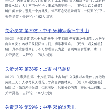
06-23
关帝灵签 第六十四签 庚丁 上上 诗曰 吉人相遇本合同，况有持
不如理想，等到交春，必有喜讯。 健康：倏尔攻袭，不寻常也，不宜操
谋天水翁； 人力不劳公论协，事成功倍笑谈中。 【现代白话文解签】
劳，静心即愈。 ...
解曰 问合伙，那是一个好兆头。但不可忘记签诗所言，一切要“公”平，
要“协”力，才会事半功倍。“管饱分金”的故事，是一个模范。 问谋事，
关帝灵签
-
去评论
- 162人浏览
有 望，出入皆宜。 问求财，可得。 问婚姻，可成。 问疾病，得医。 问
行人，音信将到。 断曰 运势：居最高峰，唯惜福也，得意忘形，戒之
关帝灵签 第79签：中平 宋神宗误扞牛头山
记之。 家庭：年年添丁，世人讶之，尔修者也，珍惜此福。 财利：无
所欲 为，押之得之，时运届至，宜储蓄之。 事业：吸四方财，此时正
06-23
关帝灵签 第七十九签 辛壬 中平 诗曰 干亥来龙仔细看，坎居午
当，惟不可贪，方能保住。 升迁：平素之修，身心健全，今有享之，受
向自当安； 若移丑艮阴阳逆，门户凋零家道难。 【现代白话文解签】
之即安...
解曰 凡事应依理而行，不可悖理自以为是，否则将自食恶果。 断曰 运
势：财运平稳，应满足之，不宜盲进，世境之迫。 家庭：人口分散，世
关帝灵签
-
去评论
- 178人浏览
局使之，砸桶主人，必谋合和。 财利：平稳之 时，不宜贪婪，贪之通
贫，不可不知。 事业：事事小心，童叟无欺，信用奠基，必能转旺。
关帝灵签 第28签：上吉 司马题桥
升迁：先修身心，常念布施，怀之心安，必可有之。 姻 缘：审慎此
缘，天赐机缘，视尔眼识，可即定之。 考试：尔之功名，历尽沧桑，宜
06-23
关帝灵签 第二十八签 丙辛 上吉 诗曰 公侯将相本无种，好把勤
珍惜之，叵有差错。 健康：速求名医，目前不对，立即闻讯，方能 治
劳契上天； 人事尽从天理见，才高岂得困林泉。 【现代白话文解签】
痊。 远行：出不如...
解曰 当下虽然未得际遇，但莫嗟叹，只要修心向善，好运马上到来。
问诉讼，能解决，但时间上恐较长。只要当事人合乎情理去做，不必忧
关帝灵签
-
去评论
- 182人浏览
虑。 问行人，不久即返。 问失物，有寻回的希望，只要全力去寻找。
问财利，目前虽不理想，但不久即好转。 问疾病，终见愈，但须修心向
关帝灵签 第59签：中平 邓伯道无儿
善。 断曰 运势：正昌隆时，欲为即为，慎言行也，必获大利。 家庭：