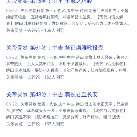
关帝灵签 第15签：中平 王羲之坦腹
先，门楣为先。 财利：压之错之，时也命也，不是人拙，暂守之可。
事业：认此业可，行之不佳，时之不允，不是尔拙。 升迁：劳心劳力，
06-22
关公灵签解签 第十五签 乙戊 中平 诗曰 两家门户各相当，不是
凡事躬亲，导致身虚，多调适之。 姻缘：万万不可，性不合也，勉强为
姻缘莫较量； 直待春风好消息，却请琴瑟向兰房。 【现代白话文解
之，招来惨祸。 考试...
签】 解曰 凡事须待新春，方始称意。若妄动，反劳心力，终不能如人
心愿。 问功名，不成。 问财利，不就。 问婚姻，不合。 断曰 运势：善
关帝灵签
-
去评论
- 168人浏览
人善心，冥冥之中，则有报也，忍之行之。 家庭：善人善行，久得知
心，推心置腹，凡事即成。 财利：勤奋力行，甚为钦佩，惟势所趋，不
关帝灵签 第61签：中吉 祭征虏雅歌投壶
宜勉强。 事业：目下互约，财气则通，生意渐隆，可欣可贺。 升迁：
可得之年，惟宜自保，身心两健，方得平安。 姻缘：门户相当，不是姻
06-22
关帝灵签 第六十一签 庚甲 中吉 诗曰 啸聚山林凶恶俦，善良无
缘，即叵较量，待时见之。 考试：铁宜久炼，则成钢也，有志仕途，再
事苦煎忧； 主人大笑出门去，不用干戈盗贼休。 【现代白话文解签】
奋勉之。 健康：东...
解曰 主有惊险，要防小人侵害，若能守性存善，却有德曜及身，神明助
之。凡事先忧后喜。 问财，平平。 问疾病，有惊恐无碍。 问利，险中
关帝灵签
-
去评论
- 153人浏览
可得。 不利考试。 断曰 运势：平凡之时，必有转机，俟时发挥，一步
登天。 家庭：人丁转旺，时予招呼，不宜疏远，必有所益。 财利：利
关帝灵签 第48签：中吉 窦长君至长安
可求耶，不是叵利，可求稳饱，奠基之时。 事业：不拘大小，皆是生
意，不可贪婪，贪字通贫。 升迁：身心俱健，应可怀之，唯小心对，避
06-22
关帝灵签 第四十八签 戊辛 中吉 诗曰 登山涉水正天寒，兄弟姻
免操劳。 姻缘：尚可促成，惟急成者，必有害耶，相性合后。 考试：
亲那得安； 幸遇虎头人一唤，全家遂保汝重欢。 【现代白话文解签】
数载企盼，傍题今...
解曰 家道不安，须防孝服临门，兄弟分离，财产耗散。 断曰 运势：命
运转吉，小心应对，把握时机，大吉大利。 家庭：造德作福，切莫自
关帝灵签
-
去评论
- 167人浏览
欺，人人合和，必有所成。 财利：平平之局，求得有财，蝇头之利，亦
利头耶。 事业：莫辞辛苦，劳心劳力，得以报酬，后景甚佳。 升迁：