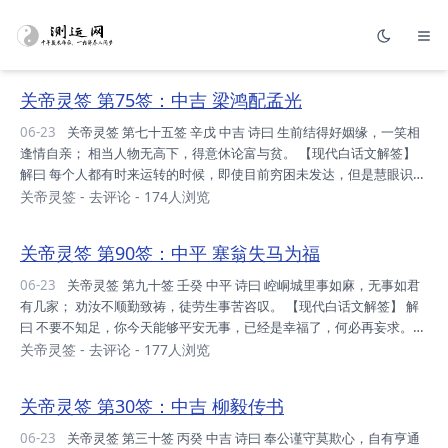
关帝灵签 第75签：中吉 梁鸿配孟光
06-23
关帝灵签 第七十五签 辛戊 中吉 诗曰 生前结得好姻缘，一笑相
逢情自亲； 相当人物无高下，得意休论富与贫。 【现代白话文解签】
解曰 每个人都有时来运转的时候，即使目前穷困未发达，但是慧眼识英
雄，只要是品格高尚，当然有被重视的一天。 问婚姻，只要对方人品
关帝灵签
-
去评论
- 174人浏览
好，目前的 情况可以不必论。 问财运，此去渐渐有利。 问疾病，会痊
愈。 问谋事，有成功的希望。 断曰 运势：平稳之际，宜小心也，备后
关帝灵签 第90签：中平 塞翁失马为福
退路，不宜冲之。 家庭：时势所迫，丁口四散，由一人迎，方有力量。
财利：步步为 营，不宜着急，一次去也，候下次可。 事业：今年平
06-23
关帝灵签 第九十签 壬癸 中平 诗曰 崆峒城里事如麻，无事如君
衡，交春转旺，时运届至，令尔咋舌。 升迁：行善在先，修吾身心，心
有几家； 劝汝不顺勤致祷，徒劳生事苦咨叹。 【现代白话文解签】 解
安理得，定是平安...
曰 不要不知足，你今天能够平安无事，已经是幸福了，何必再妄求。若
去妄求，则祸随时至矣。 但当主静，不可贪图。 问诉讼，以和为贵。
关帝灵签
-
去评论
- 177人浏览
问求财，徒劳心力，结果无收获。 问婚姻，没有希望。 问疾病，没有
危险，可以痊愈。 断曰 运势：可遇贵人，惟要善求，否则败盟，事事
关帝灵签 第30签：中吉 柳毅传书
小心。 家庭：人口渐旺，入春和合，必健全也，结合力量。 财利：此
刻平稳，惟时未至，暂时守之，宜防小人。 事业：公平交易，童叟无
06-23
关帝灵签 第三十签 丙癸 中吉 诗曰 奉公谨守莫欺心，自有亨通