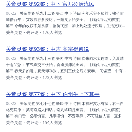
关帝灵签 第92签：中下 富郑公活流民
必有之耶，唯调身心，不可忘也，方可保全。 姻缘：自吾评价，是否可
宜，以理智衡，己必负责。 考试：勤而拚耶，十年寒窗，坚守其道，终
06-22
关帝灵签 第九十二签 癸乙 中下 诗曰 今年禾谷不如前，物价喧
获桂冠。 健康：宿疾复发，速去就医，延迟不得，自我小心。 远行：
腾倍百年； 灾数流行多疫疠，一阳复后始安全。 【现代白话文解签】
候至冬至，利益可得...
解曰 今年的收获不如从前，物价飞涨，加上到处流行疾病，生活更艰
苦。须等到冬至一阳来复后，才得安全。 求财今不如昔，口舌不测，疾
关帝灵签
-
去评论
- 176人浏览
病缠绵，命 运偃蹇，于今不吉，待冬至后，方渐安。 断曰 运势：目下
低落，不宜动之，动之即损，不宜抗拒。 家庭：时局所成，人口分散，
关帝灵签 第93签：中吉 高宗得傅说
宜速谋合，合是力量。 财利：求之无用，时运不届，暂守旧耶，反而有
成。 事业：存心不善，交易欺心，资本耗散，无一所成。 升迁：身心
06-22
关帝灵签 第九十三签 癸丙 中吉 诗曰 春来雨水太连绵，入夏晴
俱惫，先调好身，享之安全，必可成也。 姻缘：用心良苦，缘却不合，
干雨又愆； 节气直交三伏始，喜逢滂沛足田园。 【现代白话文解签】
三思而后，分手力司...
解曰 春天多如意，夏天却乖张，直到三伏之后方安泰。 问谋望，中有
阻滞，后必安康。 问诉讼，反覆，久方决。 问疾病，欲求安，候三
关帝灵签
-
去评论
- 173人浏览
伏。 问婚姻，宜细审可成。凡事不可强求，静以安身。 断曰 运势：平
稳之时，先难后易，勤之必有，多方力行。 家庭：人人勤奋，家道清
关帝灵签 第77签：中下 伯州牛上下其手
吉，如能合谋，必成支军。 财利：目下平平，求之有应，不必自误，珍
惜时运。 事业：凡百谋望，目下待秋，必有转机，暂守之可。 升迁：
06-22
关帝灵签 第七十七签 辛庚 中下 诗曰 木有根亥水有源，君当自
身心俱惫，先调吾身，时至花开，切勿焦躁。 姻缘：姻缘难匹，缓即可
此究其原； 莫随道路人闲话，讼则终凶是至言。 【现代白话文解签】
成，敬之如宾，终能偕...
解曰 有口舌，必须慎言。凡事谨慎，不要浮躁，不可轻信人言，宜多做
省察工夫，自可免灾。 问诉讼，尤当戒。 问疾病，宜禳解。 问婚姻，
关帝灵签
-
去评论
- 154人浏览
欠 理想。 断曰 运势：命运乖舛，劳而无功，时命致之，不是尔拙。 家