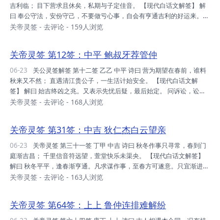
欺，不欺人者，可致兴旺。 升迁：常念布施，修德之足，老天垂之，祈
吉利临； 目下营求且休矣，私期与子定佳音。 【现代白话文解签】 解
神庇佑。 姻缘：两...
曰 奉公守法，安份守己，不要做亏心事，自会有亨通吉利的好运来。目
前求谋暂时不要躁进，等待秋天到来时，一定会有好消息的。 问疾病，
关帝灵签
-
去评论
- 159人浏览
宜服药。 问诉讼，宜和解。 问婚姻，有望。 谋望先难后易，秋来才有
佳音。 断曰 运势：目下平平，平而踏实，即可转机，忍耐等待。 家
关帝灵签 第12签：中平 鲍叔牙荐管仲
庭：人口适中，为培下代，下注功夫，方能旺盛。 财利：忍受时艰，再
等秋至，即可欲为，时与命也。 事业：蝇头之利，亦为利也，不宜贪
06-23
关公灵签解签 第十二签 乙乙 中平 诗曰 营为期望在春前，谁料
婪，否则栽翻。 升迁：调合身心，健身之后，一切平安，修吾身心。
秋来又不然； 直遇清江贵公子，一生活计始安全。 【现代白话文解
姻缘：先友后婚，较...
签】 解曰 始吉终凶之兆。又表示先忧后疑，最后始定。 问诉讼，讼则
终凶。 问疾病，须选择好医生，病情也须秋天过后，才安全无虑。 问
关帝灵签
-
去评论
- 168人浏览
财利，多不如意，如强求，徒劳心力。 断曰 运势：平而可实，千万甭
冲，只吃闷亏，无利可图。 家庭：人口旺盛，唯未足和，选出领导，以
关帝灵签 第31签：中吉 狄仁杰白云望亲
利导正。 财利：平平之时，渡时期也，守之则安，攻则自陷。 事业：
心有余时，力却不足，身不由己，不必懊丧。 升迁：必须致力，否则损
06-23
关帝灵签 第三十一签 丁甲 中吉 诗曰 秋冬作事只寻常，春到门
身，审慎吾行，日日谨慎。 姻缘：此缘结之，各自分之，互蒙其利，以
庭渐吉昌； 千里信音符远望，萱堂快乐未渠央。 【现代白话文解签】
理智制。 考试：勤读...
解曰 秋冬平平，逢春渐亨通。凡求谋作事，至春方可遂意。只宜渐进，
不可躁进。 断曰 运势：利路阻塞，秋冬过去，交春之节，即有钜利。
关帝灵签
-
去评论
- 163人浏览
家庭：目下平安，为谋合和，是今要点，可旺象矣。 财利：目下不宜，
谨守不攻，攻之即损，待交春也。 事业：日日生息，即可满足，不宜奢
关帝灵签 第64签：上上 鲁仲连排难解纷
求，交春再造。 升迁：小心对之，调合身心，修吾身心，一切平安。
姻缘：要君远虑，美为条件，即错失也，理智前提。 考试：秋冬大考，