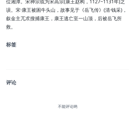
位湘潭。宋神宗或为宋高宗(康王赵构，1127~1131年)之
误。宋·康王被困牛头山，故事见于《岳飞传》(清·钱采)，
叙金主兀朮搜捕康王，康王逃亡至一山顶，后被岳飞所
救。
标签
评论
不能评论哟