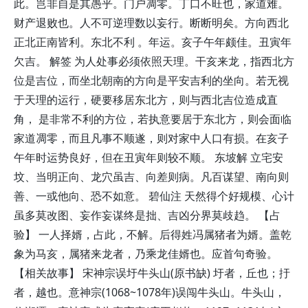
此。岂非自是其愚乎。门户凋零。丁口不旺也，家道难。
财产退败也。人不可逆理数以妄行。断断明矣。方向西北
正北正南皆利。东北不利 。年运。亥子午年颇佳。丑寅年
欠吉。 解签 为人处事必须依照天理。干亥来龙，指西北方
位是吉位，而坐北朝南的方向是平安吉利的坐向。若无视
于天理的运行，硬要移居东北方，则与西北吉位造成直
角， 是非常不利的方位，若执意要居于东北方，则会面临
家道凋零，而且凡事不顺遂，则对家中人口有损。在亥子
午年时运势良好，但在丑寅年则较不顺。 东坡解 立宅安
坟、当明正向、龙穴虽吉、向差则病。凡百谋望、南向则
善、一或他向、恐不如意。 碧仙注 天然得个好规模、心计
虽多莫改图、妄作妄谋终是拙、吉凶分界莫歧趋。 【占
验】 一人择婿，占此，不解。后得姓冯属猪者为婿。盖乾
象为马亥，属猪来龙者，乃乘龙佳婿也。应首句奇验。
【相关故事】 宋神宗误圩牛头山(原书缺) 圩者，丘也；扜
者，越也。意神宗(1068~1078年)误闯牛头山。牛头山，