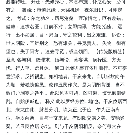
必能转旺。 升迁：先修身心，常念布施，怀之心安，必可
有之。 姻 缘：审慎此缘，天赐机缘，视尔眼识，可即定
之。 考试：尔之功名，历尽沧桑，宜珍惜之，叵有差错。
健康：速求名医，目前不对，立即闻讯，方能 治痊。 远
行：出不如居，目下局面，守之较利，出之艰难。 诉讼：
世人阴险，宜辨别之，恐有难关，寻觅贵人。 失物：街有
望也，失于阳方， 速去寻觅，或全领回。 【传统版解签】
圣意 名与利、依理求、婚与讼、莫妄谋、病择医、方无
忧、行人至、虑且休。 解曰 此签凡事宜依理顺行。不可妄
意强求。反招祸患。如相地者。干亥来龙。自以坐坎向午
为顺。若独执偏见。改作丑艮作穴。是为阴阳背逆。岂不
致门户凋零之咎乎 。此以见吉可趋。凶可避。慎无颠倒错
乱。自贻伊戚也。 释义 此以罗经方位比喻也。干亥位居西
北。来龙由此。脉甚分明。坎为正北子位。午为正南离
位。坐坎向离。自与干亥来龙。有阴阳交媾之美。安稳奚
疑。若丑艮位居 东北。则与干亥阴阳相反。奈何移穴在