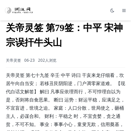
关帝灵签 第79签：中平 宋神
宗误扞牛头山
关帝灵签
06-23
202人浏览
关帝灵签 第七十九签 辛壬 中平 诗曰 干亥来龙仔细看，坎
居午向自当安； 若移丑艮阴阳逆，门户凋零家道难。 【现
代白话文解签】 解曰 凡事应依理而行，不可悖理自以为
是，否则将自食恶果。 断曰 运势：财运平稳，应满足之，
不宜盲进，世境之迫。 家庭：人口分散，世局使之，砸桶
主人，必谋合和。 财利：平稳之 时，不宜贪婪，贪之通
贫，不可不知。 事业：事事小心，童叟无欺，信用奠基，