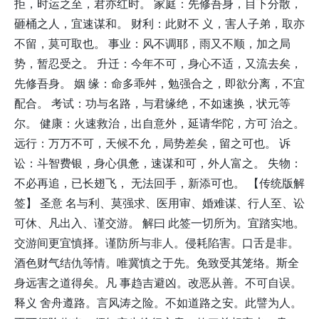
拒，时运之至，君亦红时。 家庭：先修吾身，目下分散，
砸桶之人，宜速谋和。 财利：此财不 义，害人子弟，取亦
不留，莫可取也。 事业：风不调耶，雨又不顺，加之局
势，暂忍受之。 升迁：今年不可，身心不适，又流去矣，
先修吾身。 姻 缘：命多乖舛，勉强合之，即欲分离，不宜
配合。 考试：功与名路，与君缘绝，不如速换，状元等
尔。 健康：火速救治，出自意外，延请华陀，方可 治之。
远行：万万不可，天候不允，局势差矣，留之可也。 诉
讼：斗智费银，身心俱惫，速谋和可，外人富之。 失物：
不必再追，已长翅飞， 无法回手，新添可也。 【传统版解
签】 圣意 名与利、莫强求、医用审、婚难谋、行人至、讼
可休、凡出入、谨交游。 解曰 此签一切所为。宜踏实地。
交游间更宜慎择。谨防所与非人。侵耗陷害。口舌是非。
酒色财气结仇等情。唯冀慎之于先。免致受其笼络。斯全
身远害之道得矣。凡 事趋吉避凶。改恶从善。不可自误。
释义 舍舟遵路。言风涛之险。不如道路之安。此譬为人。