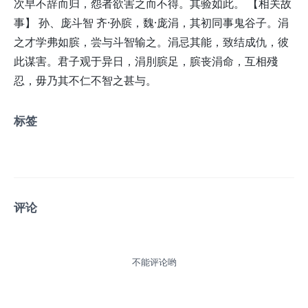
次早不辞而归，怨者欲害之而不得。其验如此。 【相关故
事】 孙、庞斗智 齐·孙膑，魏·庞涓，其初同事鬼谷子。涓
之才学弗如膑，尝与斗智输之。涓忌其能，致结成仇，彼
此谋害。君子观于异日，涓刖膑足，膑丧涓命，互相殘
忍，毋乃其不仁不智之甚与。
标签
评论
不能评论哟