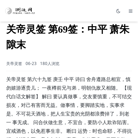
关帝灵签 第69签：中平 萧朱
隙末
关帝灵签
06-23
180人浏览
关帝灵签 第六十九签 庚壬 中平 诗曰 舍舟遵路总相宜，慎
勿嬉游逐贵儿； 一夜樽前兄与弟，明朝仇敌又相随。 【现
代白话文解签】 解曰 要认真做事，交友要慎重，不可结交
损友，对己有害而无益。做事情，要脚踏实地，实事求
是。不可花天酒地，把人生宝贵的光阴都浪费掉了，到老
一 事无成。 问合伙做生意，不宜合，要防小人欺诈陷害。
宜戒酒色，以免惹事生非。 断曰 运势：时也命耶，不得抗