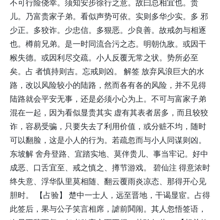
不可行险侥幸。须知安步徐行之意。故曰总相宜也。贵
儿。乃富贵家子弟。看似声势可依。实则多华少实。多 邪
少正。多狡诈。少忠信。多狠恶。少良善。故戒勿与相逐
也。樽前兄弟。是一时同流合污之态。明朝仇敌。或因干
糇失德。或因利尽交疏。小人反覆无常之状。势所必至
矣。占 者慎持则吉。忘戒则凶。 解签 放弃风浪巨大的水
路，改以风险较小的陆路，然而各有各的风险，并不见得
陆路就会平安无事，还是必须小心为上。不可与富家子弟
混在一起，因为看似显贵其实 虚有其表者居多，而且较狡
诈，容易受骗，只要失去了利用价值，或分赃不均，随时
可以翻脸，这是小人的行为。若疏忽而与小人同谋则凶。
东坡解 舍舟登路、宜踏实地、莫伴贵儿、事当牢记。好中
成恶、口舌宜至、戒之慎之、撙节游戏。 碧仙注 得意浓时
终失意、浮华队里莫相随、翻云覆雨炎凉态、那得开心见
胆时。 【占验】 楚中一士人，远至晋地，干谒显宦。占得
此签后，果与公子笑言相席，謔前鬨闹。其人忽悟签语，