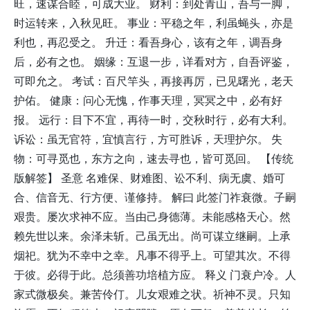
旺，速谋合睦，可成大业。 财利：到处青山，吾与一脚，
时运转来，入秋见旺。 事业：平稳之年，利虽蝇头，亦是
利也，再忍受之。 升迁：看吾身心，该有之年，调吾身
后，必有之也。 姻缘：互退一步，详看对方，自吾评鉴，
可即允之。 考试：百尺竿头，再接再厉，已见曙光，老天
护佑。 健康：问心无愧，作事天理，冥冥之中，必有好
报。 远行：目下不宜，再待一时，交秋时行，必有大利。
诉讼：虽无官符，宜慎言行，方可胜诉，天理护尔。 失
物：可寻觅也，东方之向，速去寻也，皆可觅回。 【传统
版解签】 圣意 名难保、财难图、讼不利、病无虞、婚可
合、信音无、行方便、谨修持。 解曰 此签门祚衰微。子嗣
艰贵。屡次求神不应。当由己身德薄。未能感格天心。然
赖先世以来。余泽未斩。己虽无出。尚可谋立继嗣。上承
烟祀。犹为不幸中之幸。凡事不得乎上。可望其次。不得
于彼。必得于此。总须善功培植方应。 释义 门衰户冷。人
家式微极矣。兼苦伶仃。儿女艰难之状。祈神不灵。只知