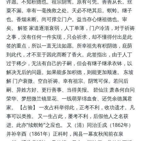
许愿。不知积德也。祖宗阴骘。原有可凭。善善从长。丝
粟不漏。幸有一毫挽救之处。天必不绝其后。螟蛉。继子
也。香烟未断。尚可撑立门户。益当存心继祖德也。审
矣。 解签 家道逐渐衰弱，人丁单薄，门户冷清，对于祈祷
之事，没有任何一件实现，只会祈求，却不懂得付出是此
签的重点，所以一直无法如愿。所幸祖先有积阴德，庇荫
到此代，才不至于因此而断了香火。此签指出，由于人丁
过于稀少，无法有自己的子嗣，但会有继子继承衣钵，以
解决无后的问题。如果能多加积德，则能更加顺遂。 东坡
解 门户衰微、空自祈祷、幸有祖宗、阴骘可保。若问后
嗣、异姓方好、更行善事、当得美报。 碧仙注 萧条何自问
荣华、梦想微兰镜里花、一线萌芽绵血食、还凭余德属君
家。 【占验】 一友占科举得此，正考不利，收功遗才。凡
事可以类推。 又一生占此，屡考不利，后假他人之名获
进。此亦“续螟蛉”之应也。 又（清）同治壬戍（1862年）
并补辛酉（1861年）正科时，闽县一幕友秋闱前在泉