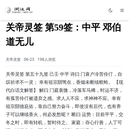
关帝灵签 第59签：中平 邓伯
道无儿
关帝灵签
06-23
198人浏览
关帝灵签 第五十九签 己壬 中平 诗曰 门衰户冷苦伶仃，自
叹祈求不一灵； 幸有祖宗阴骘在，香烟未断续螟蛉。 【现
代白话文解签】 解曰 门庭衰微，冷落车马稀，时运不济，
有孤苦伶仃被遗弃之感。求人人不应，求神神不应。幸有
祖宗阴德庇佑，靠自己努力奋斗，即使没有后代，也有养
子可以继续香火，何必发愁呢？ 断曰 运势：目前平平，交
冬之时，即有转机，暂时待之。 家庭：存心行善，人丁可