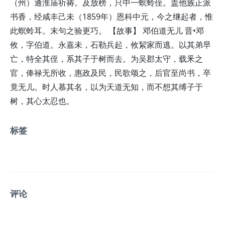
（州）通淮庙祈祷。及放榜，只中一螟蛉侄。盖他族正派
书香，经咸丰己未（1859年）恩科中元，今之继起者，惟
此螟蛉耳。末句之验更巧。 【故事】 邓伯道无儿 晋•邓
攸，字伯道。永嘉未，石勒兵起，攸絜家而逃。以其弟早
亡，特全其侄，系其子于树而去。为吴郡太守，载釆之
官，俸禄无所收，惠政及民，民歌颂之，后官至尚书，卒
竟无儿。时人慕其名，以为天道无知，而不想其缚子于
树，其心太忍也。
标签
评论