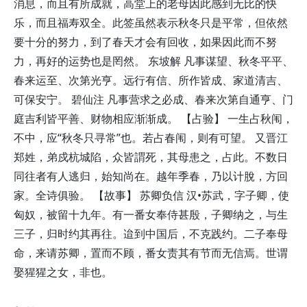
消息，而且有所成就，高堂上的老母因此感到无比的快
乐，而且福寿双全。此签虽然表示秋冬只是平常，但依然
要十分的努力，到了春天才会有回收，如果因此而不努
力，再好的运势也是罔然。 东坡解 凡事谋望、秋冬平平、
春来运至、次第光亨。远行有信、所作皆成、家道清吉、
可保安宁。 碧仙注 凡事营求之必成、春来次第自通亨、门
庭吉利皆平善、财物相应渐渐成。 【占验】 一生占秋闱，
不中，应“秋冬只寻常”也。若占春闱，则有可望。 又晋江
郑姓，弟戍杭城陷，众皆謂死，其母患之，占此。不数日
同往者有人逃归，始知尚在。越年季春，乃以计脫，方回
家。全诗俱验。 【故事】 苏卿负信 汉•苏武，字子卿，使
匈奴，被留十九年。有一番女奉侍甚殷，子卿纳之，与生
三子，归时约其再往。迨到中国后，不克践约。二子奉母
命，来请苏卿，置而不顾，番女责其有节而无信焉。世谓
娶猩猩之女，非也。