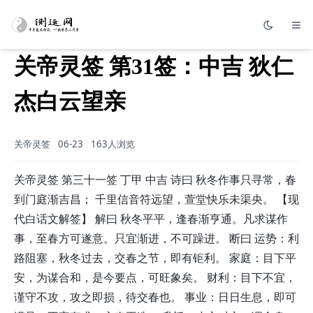
关帝灵签 第31签：中吉 狄仁
杰白云望亲
关帝灵签
06-23
163人浏览
关帝灵签 第三十一签 丁甲 中吉 诗曰 秋冬作事只寻常，春
到门庭渐吉昌； 千里信音符远望，萱堂快乐未渠央。 【现
代白话文解签】 解曰 秋冬平平，逢春渐亨通。凡求谋作
事，至春方可遂意。只宜渐进，不可躁进。 断曰 运势：利
路阻塞，秋冬过去，交春之节，即有钜利。 家庭：目下平
安，为谋合和，是今要点，可旺象矣。 财利：目下不宜，
谨守不攻，攻之即损，待交春也。 事业：日日生息，即可