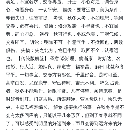
满足，不宜奢求，交春再造。 升迁：小心对之，调合身
心，修吾身心，一切平安。 姻缘：要君远虑，美为条件，
即错失也，理智前提。 考试：秋冬大考，不如理想，等到
交春，必有喜讯。 健康：倏尔攻袭，不寻常也，不宜操
劳，静心即愈。 远行：秋可行也，冬或危境，宜观气候，
交春即宜。 诉讼：明知不可，作意气争，不撤回也，两败
俱伤。 失物：失之北方，物已半毁，取回不全，认霉运
也。 【传统版解签】 圣意 讼渐理、病渐康、财始达、名
始彰、行人近、婚姻良、家道吉、福禄昌。 解曰 此签秋冬
平平。一切事宜。交春方有起色。千里好音。是时可至。
高堂白发。尤保康宁。守己待时。吉无不利。 释义 占此
者。秋冬不能动作。运限平常。凡有谋望。须待来春。是
时好音到耳。门庭吉昌。所谋顺遂。萱堂母氏也。快乐无
央。主母氏福寿绵长。 解签 想要执行的事，在秋冬季是不
会有太多回应的，只能以平凡来形容，但到了春季就不同
了，可以感受到明显的好运到来，而且会得到远方来的好