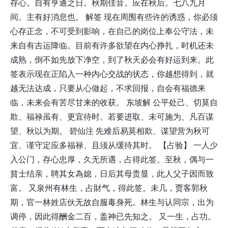
存心。自有亨通之日。秋期佳音。应在秋后。七八九月
间。主有好消息也。 解签 现在周围有些许的诱惑，你必须
心存正念，不可受到影响，在自己的岗位上奉公守法，未
来自有吉运降临。目前有许多欲望在内心挣扎，时机还未
成熟，倒不如先放下净空，到了秋天必会有好运到来。此
签表示现在正陷入一种内心交战的状态，你越想得到，就
越无法达成，只要从心做起，不求回报，自会有福德来
临，未来会有苦尽甘来的收获。 东坡解 公平处己、切莫自
欺、福禄虽有、更宜待时。若要进取、未可施为、凡百谋
望、秋以为期。 碧仙注 先难后易莫相欺、谋望营为秋可
宜、谨守定应多福禄、且须从缓待其时。 【占验】 一人少
入公门，存心忠厚，久无所遇，占得此签。至秋，偶与一
貧士结亲，聘其女為媳，日后其母贵显，此人父子因而致
富。 又泉州有林生，占財气，得此签。未几，贾客郭秋
期，官一林姓店伙无故自服毒身死。林生与认同宗，出为
调停，因此得酬金二百，盖神已先知之。 又一生，占功。