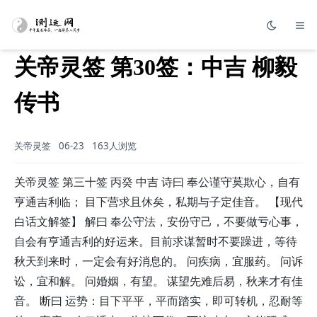
关帝灵签 第30签：中吉 柳毅
传书
关帝灵签
06-23
163人浏览
关帝灵签 第三十签 丙癸 中吉 诗曰 奉公谨守莫欺心，自有
亨通吉利临； 目下营求且休矣，私期与子定佳音。 【现代
白话文解签】 解曰 奉公守法，安份守己，不要做亏心事，
自会有亨通吉利的好运来。目前求谋暂时不要躁进，等待
秋天到来时，一定会有好消息的。 问疾病，宜服药。 问诉
讼，宜和解。 问婚姻，有望。 谋望先难后易，秋来才有佳
音。 断曰 运势：目下平平，平而踏实，即可转机，忍耐等