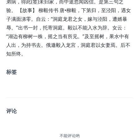
弟病，得此(签)未归家，而中途忽闻凶信。是第三句之
验。 【故事】 柳毅传书 唐•柳毅，下第归，至泾阳，遇女
子满面涕零。自云：“洞庭龙君之女，嫁与泾阳，遭婿暴
辱。”出书一封，托寄洞庭。毅以不能入水为辞。女云：
“湖边有柳树一株，摇之当有所见。”及至摇树，果水中有
人出，为持书去。俄邀毅入龙宮，洞庭君以女妻焉。后不
知所终。
标签
评论
不能评论哟