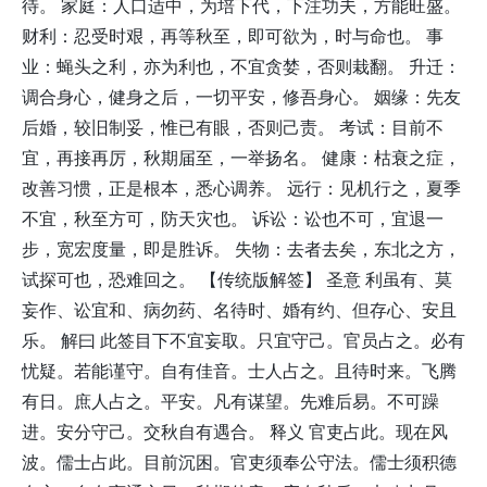
待。 家庭：人口适中，为培下代，下注功夫，方能旺盛。
财利：忍受时艰，再等秋至，即可欲为，时与命也。 事
业：蝇头之利，亦为利也，不宜贪婪，否则栽翻。 升迁：
调合身心，健身之后，一切平安，修吾身心。 姻缘：先友
后婚，较旧制妥，惟已有眼，否则己责。 考试：目前不
宜，再接再厉，秋期届至，一举扬名。 健康：枯衰之症，
改善习惯，正是根本，悉心调养。 远行：见机行之，夏季
不宜，秋至方可，防天灾也。 诉讼：讼也不可，宜退一
步，宽宏度量，即是胜诉。 失物：去者去矣，东北之方，
试探可也，恐难回之。 【传统版解签】 圣意 利虽有、莫
妄作、讼宜和、病勿药、名待时、婚有约、但存心、安且
乐。 解曰 此签目下不宜妄取。只宜守己。官员占之。必有
忧疑。若能谨守。自有佳音。士人占之。且待时来。飞腾
有日。庶人占之。平安。凡有谋望。先难后易。不可躁
进。安分守己。交秋自有遇合。 释义 官吏占此。现在风
波。儒士占此。目前沉困。官吏须奉公守法。儒士须积德