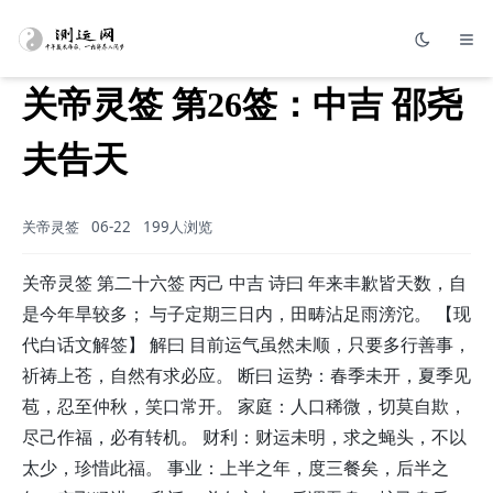
关帝灵签 第26签：中吉 邵尧
夫告天
关帝灵签
06-22
199人浏览
关帝灵签 第二十六签 丙己 中吉 诗曰 年来丰歉皆天数，自
是今年旱较多； 与子定期三日内，田畴沾足雨滂沱。 【现
代白话文解签】 解曰 目前运气虽然未顺，只要多行善事，
祈祷上苍，自然有求必应。 断曰 运势：春季未开，夏季见
苞，忍至仲秋，笑口常开。 家庭：人口稀微，切莫自欺，
尽己作福，必有转机。 财利：财运未明，求之蝇头，不以
太少，珍惜此福。 事业：上半之年，度三餐矣，后半之