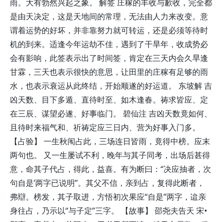
雨。大有勃然兴起之象。 解签 庄稼的丰收与歉收，完全都
是由天决定，这是天地间的常理，无法由人力来改变。意
谓着运势的好坏，并非靠努力就可转运，还是必须等待时
机的到来。适逢今年运劫不佳，遇到了干旱年，收成势必
会有影响，此签表示出了时间签，肯定在三天内会久旱逢
甘霖，三天也表示很快的意思，让田里的庄稼有足够的雨
水，也表示衰运从此终结，开始顺遂的好运道。 东坡解 吉
凶天数、目下多遁、直待时至、如木逢春。祷求皆应、定
在三辰、谋望必遂、好事临门。 碧仙注 吉凶天数竟如何、
且待时来福气和、祈祷定应三日内、营为好事入门多。
【占验】 一生秋闱占此，三场连日皆雨，竟得中榜。应末
两句也。 又一生屡试不利，晚年与其子同考，出场后甚得
意，命其子代占，得此，益喜。有为断曰：“决应抽者，次
句自是’两字已说明”。其父不信，亲到占，复得此断者，
弗辯。榜发，其子取进，方悟初次果应“自是”两字，迨亲
身往占，乃示以“与子定”三字。 【故事】 邵尧夫告天 宋•