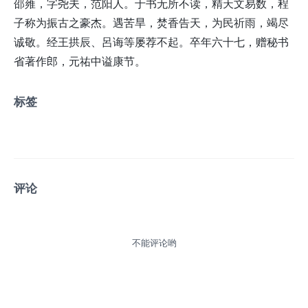
邵雍，字尧夫，范阳人。于书无所不读，精天文易数，程
子称为振古之豪杰。遇苦旱，焚香告天，为民祈雨，竭尽
诚敬。经王拱辰、呂诲等屡荐不起。卒年六十七，赠秘书
省著作郎，元祐中谥康节。
标签
评论
不能评论哟