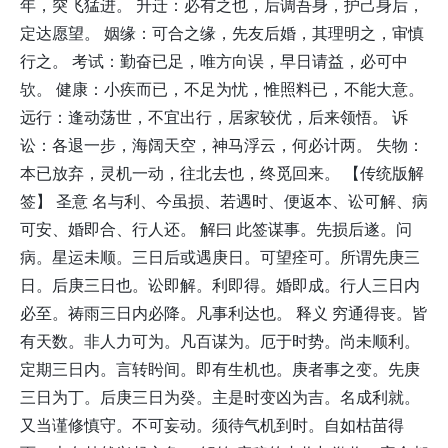
年，突飞猛进。 升迁：必有之也，后调吾身，护己身后，
定达愿望。 姻缘：可合之缘，先友后婚，其理明之，审慎
行之。 考试：勤奋已足，唯方向误，早日请益，必可中
欤。 健康：小疾而已，不足为忧，惟照料已，不能大意。
远行：逢动荡世，不宜出行，居家较优，后来领悟。 诉
讼：各退一步，海阔天空，神马浮云，何必计两。 失物：
本已放弃，灵机一动，往北去也，终觅回来。 【传统版解
签】 圣意 名与利、今虽损、若遇时、便返本、讼可解、病
可安、婚即合、行人还。 解曰 此签谋事。先损后遂。问
病。星运未顺。三日后或遇庚日。可望痊可。所谓先庚三
日。后庚三日也。讼即解。利即得。婚即成。行人三日内
必至。祷雨三日内必降。凡事利达也。 释义 穷通得丧。皆
有天数。非人力可为。凡百谋为。厄于时势。尚未顺利。
定期三日内。言转盻间。即有生机也。庚者事之变。先庚
三日为丁。后庚三日为癸。主是时变凶为吉。名成利就。
又当谨修慎守。不可妄动。须待气机到时。自如枯苗得