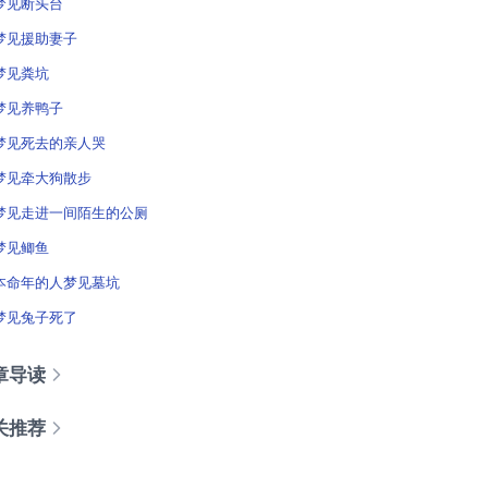
梦见断头台
梦见援助妻子
梦见粪坑
梦见养鸭子
梦见死去的亲人哭
梦见牵大狗散步
梦见走进一间陌生的公厕
梦见鲫鱼
本命年的人梦见墓坑
梦见兔子死了
章导读
关推荐