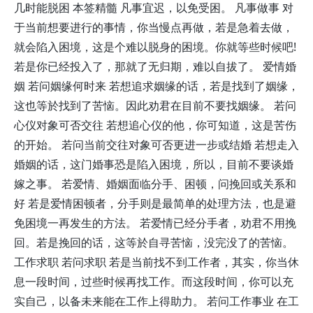
几时能脱困 本签精髓 凡事宜迟，以免受困。 凡事做事 对
于当前想要进行的事情，你当慢点再做，若是急着去做，
就会陷入困境，这是个难以脱身的困境。你就等些时候吧!
若是你已经投入了，那就了无归期，难以自拔了。 爱情婚
姻 若问姻缘何时来 若想追求姻缘的话，若是找到了姻缘，
这也等於找到了苦恼。因此劝君在目前不要找姻缘。 若问
心仪对象可否交往 若想追心仪的他，你可知道，这是苦伤
的开始。 若问当前交往对象可否更进一步或结婚 若想走入
婚姻的话，这门婚事恐是陷入困境，所以，目前不要谈婚
嫁之事。 若爱情、婚姻面临分手、困顿，问挽回或关系和
好 若是爱情困顿者，分手则是最简单的处理方法，也是避
免困境一再发生的方法。 若爱情已经分手者，劝君不用挽
回。若是挽回的话，这等於自寻苦恼，没完没了的苦恼。
工作求职 若问求职 若是当前找不到工作者，其实，你当休
息一段时间，过些时候再找工作。而这段时间，你可以充
实自己，以备未来能在工作上得助力。 若问工作事业 在工