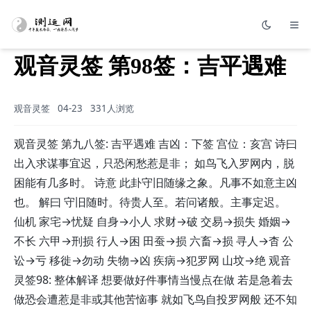
观音灵签 第98签：吉平遇难
观音灵签
04-23
331人浏览
观音灵签 第九八签: 吉平遇难 吉凶：下签 宫位：亥宫 诗曰
出入求谋事宜迟，只恐闲愁惹是非； 如鸟飞入罗网内，脱
困能有几多时。 诗意 此卦守旧随缘之象。凡事不如意主凶
也。 解曰 守旧随时。待贵人至。若问诸般。主事定迟。
仙机 家宅→忧疑 自身→小人 求财→破 交易→损失 婚姻→
不长 六甲→刑损 行人→困 田蚕→损 六畜→损 寻人→杳 公
讼→亏 移徙→勿动 失物→凶 疾病→犯罗网 山坟→绝 观音
灵签98: 整体解译 想要做好件事情当慢点在做 若是急着去
做恐会遭惹是非或其他苦恼事 就如飞鸟自投罗网般 还不知