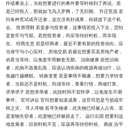
作或事业上，当前想要进行的事件要等时候到了再说。若
是已经投入，那就如飞鸟入罗网，了无归期。 升迁竞选 若
问各种竞试或升迁者，这次没有好成果，你就放下这个机
会。 投资理财 若是参与投资者，这事情若投入下去，恐怕
是套牢与亏损。若想投资者，尚应等待好时机，而非现
在。 经商生意 若是经商者，最近不要有新的投资动向。应
当保守与小心应对。 房地交易 若最近想要买卖房地产者，
劝君当等待。以免套牢而解套无期。 治病健康 若想治病
者，此病不急着乱医，应该认清疾病的根源再做治疗，以
免越疗越糟糕。 转换变更 若是事情不顺遂，想要力求转变
者，当前还不是时机，尚须等待，查看行情，再做打算。
求孕求子 若想求孕者，此段时间不宜怀孕，以免发生不测
事件。 官司诉讼 官司想要知道成果，这官司恐是亏损或牢
狱之灾。 寻人寻物 若寻失物者，此失物已经被人占有。若
是宠物失窃者，此宠物已经被抓走了。 远行出国 想要到远
地发展者，目前时机不宜，应该再等待些时候。 典故 吉平