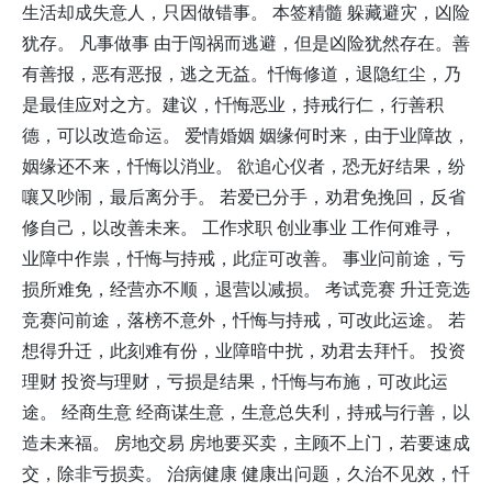
生活却成失意人，只因做错事。 本签精髓 躲藏避灾，凶险
犹存。 凡事做事 由于闯祸而逃避，但是凶险犹然存在。善
有善报，恶有恶报，逃之无益。忏悔修道，退隐红尘，乃
是最佳应对之方。建议，忏悔恶业，持戒行仁，行善积
德，可以改造命运。 爱情婚姻 姻缘何时来，由于业障故，
姻缘还不来，忏悔以消业。 欲追心仪者，恐无好结果，纷
嚷又吵闹，最后离分手。 若爱已分手，劝君免挽回，反省
修自己，以改善未来。 工作求职 创业事业 工作何难寻，
业障中作祟，忏悔与持戒，此症可改善。 事业问前途，亏
损所难免，经营亦不顺，退营以减损。 考试竞赛 升迁竞选
竞赛问前途，落榜不意外，忏悔与持戒，可改此运途。 若
想得升迁，此刻难有份，业障暗中扰，劝君去拜忏。 投资
理财 投资与理财，亏损是结果，忏悔与布施，可改此运
途。 经商生意 经商谋生意，生意总失利，持戒与行善，以
造未来福。 房地交易 房地要买卖，主顾不上门，若要速成
交，除非亏损卖。 治病健康 健康出问题，久治不见效，忏