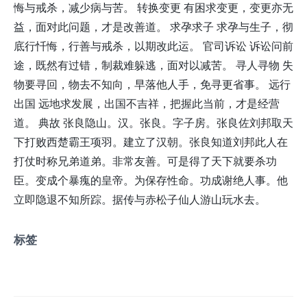
悔与戒杀，减少病与苦。 转换变更 有困求变更，变更亦无
益，面对此问题，才是改善道。 求孕求子 求孕与生子，彻
底行忏悔，行善与戒杀，以期改此运。 官司诉讼 诉讼问前
途，既然有过错，制裁难躲逃，面对以减苦。 寻人寻物 失
物要寻回，物去不知向，早落他人手，免寻更省事。 远行
出国 远地求发展，出国不吉祥，把握此当前，才是经营
道。 典故 张良隐山。汉。张良。字子房。张良佐刘邦取天
下打败西楚霸王项羽。建立了汉朝。张良知道刘邦此人在
打仗时称兄弟道弟。非常友善。可是得了天下就要杀功
臣。变成个暴瘣的皇帝。为保存性命。功成谢绝人事。他
立即隐退不知所踪。据传与赤松子仙人游山玩水去。
标签