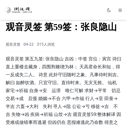
观音灵签 第59签：张良隐山
观音灵签
04-22
315人浏览
观音灵签 第五九签: 张良隐山 吉凶：中签 宫位：寅宫 诗曰
直上重楼去藏身，四围荆棘绕为林； 天高君命长和短，得
一反成失二人。 诗意 此卦守旧随时之象。凡事待时则吉。
解曰 如醉饮酒。只宜守旧。直待时来。无灾无咎。 仙机
家宅→祈福 自身→安 运滞 唯仁可解 求财→平常 切忌
交易→成 且慢 婚姻→不合 六甲→作福 行人→至 田蚕→
半吉 六畜→大利 失利 寻人→阻 公讼→亏 移徙→吉 不
吉 失物→凶 疾病→祈福 山坟→吉 观音灵签59:整体解译 因
受难或做错事而逃避 但凶仍在 恶报难逃此乃命数 得意之