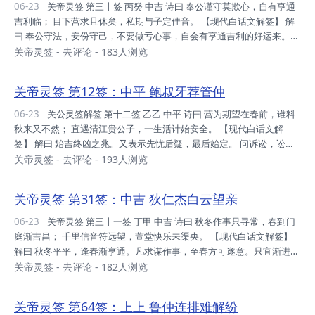
刻平稳，惟时未至，暂时守之，宜防小人。 事业：公平交易，童叟无
06-23
关帝灵签 第三十签 丙癸 中吉 诗曰 奉公谨守莫欺心，自有亨通
欺，不欺人者，可致兴旺。 升迁：常念布施，修德之足，老天垂之，祈
吉利临； 目下营求且休矣，私期与子定佳音。 【现代白话文解签】 解
神庇佑。 姻缘：两...
曰 奉公守法，安份守己，不要做亏心事，自会有亨通吉利的好运来。目
前求谋暂时不要躁进，等待秋天到来时，一定会有好消息的。 问疾病，
关帝灵签
-
去评论
- 183人浏览
宜服药。 问诉讼，宜和解。 问婚姻，有望。 谋望先难后易，秋来才有
佳音。 断曰 运势：目下平平，平而踏实，即可转机，忍耐等待。 家
关帝灵签 第12签：中平 鲍叔牙荐管仲
庭：人口适中，为培下代，下注功夫，方能旺盛。 财利：忍受时艰，再
等秋至，即可欲为，时与命也。 事业：蝇头之利，亦为利也，不宜贪
06-23
关公灵签解签 第十二签 乙乙 中平 诗曰 营为期望在春前，谁料
婪，否则栽翻。 升迁：调合身心，健身之后，一切平安，修吾身心。
秋来又不然； 直遇清江贵公子，一生活计始安全。 【现代白话文解
姻缘：先友后婚，较...
签】 解曰 始吉终凶之兆。又表示先忧后疑，最后始定。 问诉讼，讼则
终凶。 问疾病，须选择好医生，病情也须秋天过后，才安全无虑。 问
关帝灵签
-
去评论
- 193人浏览
财利，多不如意，如强求，徒劳心力。 断曰 运势：平而可实，千万甭
冲，只吃闷亏，无利可图。 家庭：人口旺盛，唯未足和，选出领导，以
关帝灵签 第31签：中吉 狄仁杰白云望亲
利导正。 财利：平平之时，渡时期也，守之则安，攻则自陷。 事业：
心有余时，力却不足，身不由己，不必懊丧。 升迁：必须致力，否则损
06-23
关帝灵签 第三十一签 丁甲 中吉 诗曰 秋冬作事只寻常，春到门
身，审慎吾行，日日谨慎。 姻缘：此缘结之，各自分之，互蒙其利，以
庭渐吉昌； 千里信音符远望，萱堂快乐未渠央。 【现代白话文解签】
理智制。 考试：勤读...
解曰 秋冬平平，逢春渐亨通。凡求谋作事，至春方可遂意。只宜渐进，
不可躁进。 断曰 运势：利路阻塞，秋冬过去，交春之节，即有钜利。
关帝灵签
-
去评论
- 182人浏览
家庭：目下平安，为谋合和，是今要点，可旺象矣。 财利：目下不宜，
谨守不攻，攻之即损，待交春也。 事业：日日生息，即可满足，不宜奢
关帝灵签 第64签：上上 鲁仲连排难解纷
求，交春再造。 升迁：小心对之，调合身心，修吾身心，一切平安。