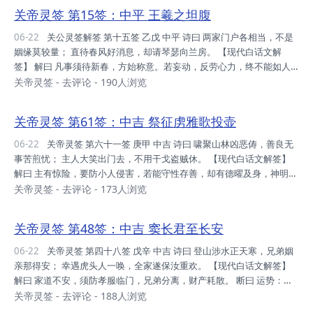
叵下谷去，上面有石，躲石而过。 家庭：门户衰冶，人口稀微，家族为
关帝灵签 第15签：中平 王羲之坦腹
先，门楣为先。 财利：压之错之，时也命也，不是人拙，暂守之可。
事业：认此业可，行之不佳，时之不允，不是尔拙。 升迁：劳心劳力，
06-22
关公灵签解签 第十五签 乙戊 中平 诗曰 两家门户各相当，不是
凡事躬亲，导致身虚，多调适之。 姻缘：万万不可，性不合也，勉强为
姻缘莫较量； 直待春风好消息，却请琴瑟向兰房。 【现代白话文解
之，招来惨祸。 考试...
签】 解曰 凡事须待新春，方始称意。若妄动，反劳心力，终不能如人
心愿。 问功名，不成。 问财利，不就。 问婚姻，不合。 断曰 运势：善
关帝灵签
-
去评论
- 190人浏览
人善心，冥冥之中，则有报也，忍之行之。 家庭：善人善行，久得知
心，推心置腹，凡事即成。 财利：勤奋力行，甚为钦佩，惟势所趋，不
关帝灵签 第61签：中吉 祭征虏雅歌投壶
宜勉强。 事业：目下互约，财气则通，生意渐隆，可欣可贺。 升迁：
可得之年，惟宜自保，身心两健，方得平安。 姻缘：门户相当，不是姻
06-22
关帝灵签 第六十一签 庚甲 中吉 诗曰 啸聚山林凶恶俦，善良无
缘，即叵较量，待时见之。 考试：铁宜久炼，则成钢也，有志仕途，再
事苦煎忧； 主人大笑出门去，不用干戈盗贼休。 【现代白话文解签】
奋勉之。 健康：东...
解曰 主有惊险，要防小人侵害，若能守性存善，却有德曜及身，神明助
之。凡事先忧后喜。 问财，平平。 问疾病，有惊恐无碍。 问利，险中
关帝灵签
-
去评论
- 173人浏览
可得。 不利考试。 断曰 运势：平凡之时，必有转机，俟时发挥，一步
登天。 家庭：人丁转旺，时予招呼，不宜疏远，必有所益。 财利：利
关帝灵签 第48签：中吉 窦长君至长安
可求耶，不是叵利，可求稳饱，奠基之时。 事业：不拘大小，皆是生
意，不可贪婪，贪字通贫。 升迁：身心俱健，应可怀之，唯小心对，避
06-22
关帝灵签 第四十八签 戊辛 中吉 诗曰 登山涉水正天寒，兄弟姻
免操劳。 姻缘：尚可促成，惟急成者，必有害耶，相性合后。 考试：
亲那得安； 幸遇虎头人一唤，全家遂保汝重欢。 【现代白话文解签】
数载企盼，傍题今...
解曰 家道不安，须防孝服临门，兄弟分离，财产耗散。 断曰 运势：命
运转吉，小心应对，把握时机，大吉大利。 家庭：造德作福，切莫自
关帝灵签
-
去评论
- 188人浏览
欺，人人合和，必有所成。 财利：平平之局，求得有财，蝇头之利，亦