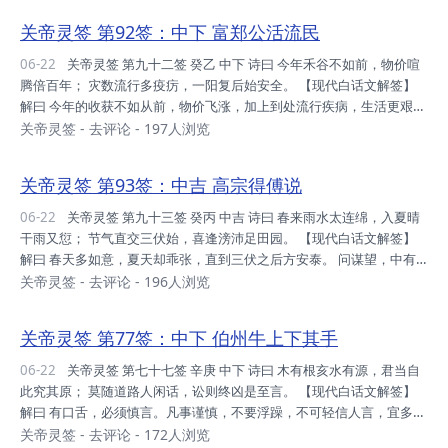
利头耶。 事业：莫辞辛苦，劳心劳力，得以报酬，后景甚佳。 升迁：
关帝灵签 第92签：中下 富郑公活流民
必有之耶，唯调身心，不可忘也，方可保全。 姻缘：自吾评价，是否可
宜，以理智衡，己必负责。 考试：勤而拚耶，十年寒窗，坚守其道，终
06-22
关帝灵签 第九十二签 癸乙 中下 诗曰 今年禾谷不如前，物价喧
获桂冠。 健康：宿疾复发，速去就医，延迟不得，自我小心。 远行：
腾倍百年； 灾数流行多疫疠，一阳复后始安全。 【现代白话文解签】
候至冬至，利益可得...
解曰 今年的收获不如从前，物价飞涨，加上到处流行疾病，生活更艰
苦。须等到冬至一阳来复后，才得安全。 求财今不如昔，口舌不测，疾
关帝灵签
-
去评论
- 197人浏览
病缠绵，命 运偃蹇，于今不吉，待冬至后，方渐安。 断曰 运势：目下
低落，不宜动之，动之即损，不宜抗拒。 家庭：时局所成，人口分散，
关帝灵签 第93签：中吉 高宗得傅说
宜速谋合，合是力量。 财利：求之无用，时运不届，暂守旧耶，反而有
成。 事业：存心不善，交易欺心，资本耗散，无一所成。 升迁：身心
06-22
关帝灵签 第九十三签 癸丙 中吉 诗曰 春来雨水太连绵，入夏晴
俱惫，先调好身，享之安全，必可成也。 姻缘：用心良苦，缘却不合，
干雨又愆； 节气直交三伏始，喜逢滂沛足田园。 【现代白话文解签】
三思而后，分手力司...
解曰 春天多如意，夏天却乖张，直到三伏之后方安泰。 问谋望，中有
阻滞，后必安康。 问诉讼，反覆，久方决。 问疾病，欲求安，候三
关帝灵签
-
去评论
- 196人浏览
伏。 问婚姻，宜细审可成。凡事不可强求，静以安身。 断曰 运势：平
稳之时，先难后易，勤之必有，多方力行。 家庭：人人勤奋，家道清
关帝灵签 第77签：中下 伯州牛上下其手
吉，如能合谋，必成支军。 财利：目下平平，求之有应，不必自误，珍
惜时运。 事业：凡百谋望，目下待秋，必有转机，暂守之可。 升迁：
06-22
关帝灵签 第七十七签 辛庚 中下 诗曰 木有根亥水有源，君当自
身心俱惫，先调吾身，时至花开，切勿焦躁。 姻缘：姻缘难匹，缓即可
此究其原； 莫随道路人闲话，讼则终凶是至言。 【现代白话文解签】
成，敬之如宾，终能偕...
解曰 有口舌，必须慎言。凡事谨慎，不要浮躁，不可轻信人言，宜多做
省察工夫，自可免灾。 问诉讼，尤当戒。 问疾病，宜禳解。 问婚姻，
关帝灵签
-
去评论
- 172人浏览