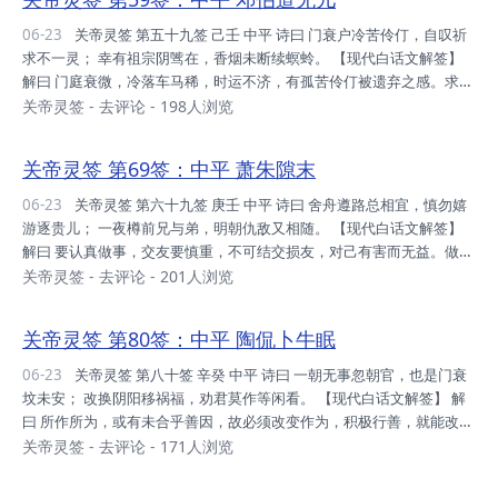
善。 断曰 运势：正昌隆时，欲为即为，慎言行也，必获大利。 家庭：
人丁趋旺，主者谋合，年年添丁，旺吾家人。 财利：正逢昌运，每押皆
06-23
关帝灵签 第五十九签 己壬 中平 诗曰 门衰户冷苦伶仃，自叹祈
利，利头储之，不宜枉费。 事业：现押现中，即时运至，唯不可贪，贪
求不一灵； 幸有祖宗阴骘在，香烟未断续螟蛉。 【现代白话文解签】
则通贫。 升迁：...
解曰 门庭衰微，冷落车马稀，时运不济，有孤苦伶仃被遗弃之感。求人
人不应，求神神不应。幸有祖宗阴德庇佑，靠自己努力奋斗，即使没有
关帝灵签
-
去评论
- 198人浏览
后代，也有养子可以继续香火，何必发愁呢？ 断曰 运势：目前平平，
交冬之时，即有转机，暂时待之。 家庭：存心行善，人丁可旺，速谋合
关帝灵签 第69签：中平 萧朱隙末
睦，可成大业。 财利：到处青山，吾与一脚，时运转来，入秋见旺。
事业：平稳之年，利虽蝇头，亦是利也，再忍受之。 升迁：看吾身心，
06-23
关帝灵签 第六十九签 庚壬 中平 诗曰 舍舟遵路总相宜，慎勿嬉
该有之年，调吾身后，必有之也。 姻缘：互退一步，详看对方，自吾评
游逐贵儿； 一夜樽前兄与弟，明朝仇敌又相随。 【现代白话文解签】
鉴，可即允之。 考试...
解曰 要认真做事，交友要慎重，不可结交损友，对己有害而无益。做事
情，要脚踏实地，实事求是。不可花天酒地，把人生宝贵的光阴都浪费
关帝灵签
-
去评论
- 201人浏览
掉了，到老一 事无成。 问合伙做生意，不宜合，要防小人欺诈陷害。
宜戒酒色，以免惹事生非。 断曰 运势：时也命耶，不得抗拒，时运之
关帝灵签 第80签：中平 陶侃卜牛眠
至，君亦红时。 家庭：先修吾身，目下分散，砸桶之人，宜速谋和。
财利：此财不 义，害人子弟，取亦不留，莫可取也。 事业：风不调
06-23
关帝灵签 第八十签 辛癸 中平 诗曰 一朝无事忽朝官，也是门衰
耶，雨又不顺，加之局势，暂忍受之。 升迁：今年不可，身心不适，又
坟未安； 改换阴阳移祸福，劝君莫作等闲看。 【现代白话文解签】 解
流去矣，先修吾身。 姻...
曰 所作所为，或有未合乎善因，故必须改变作为，积极行善，就能改变
目前的困厄。 问名与利，宜改图。 问疾病，宜更医。 问诉讼，宜和解
关帝灵签
-
去评论
- 171人浏览
。 问婚姻，对方若无意，应另找对像说亲。 断曰 运势：时之将届，君
可忍之，且贵人陕，安心等之。 家庭：人口是旺，分散各地，宜合谋