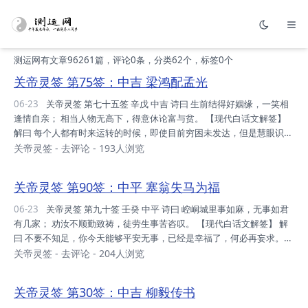
测运网有文章96261篇，评论0条，分类62个，标签0个
关帝灵签 第75签：中吉 梁鸿配孟光
06-23
关帝灵签 第七十五签 辛戊 中吉 诗曰 生前结得好姻缘，一笑相
逢情自亲； 相当人物无高下，得意休论富与贫。 【现代白话文解签】
解曰 每个人都有时来运转的时候，即使目前穷困未发达，但是慧眼识英
雄，只要是品格高尚，当然有被重视的一天。 问婚姻，只要对方人品
关帝灵签
-
去评论
- 193人浏览
好，目前的 情况可以不必论。 问财运，此去渐渐有利。 问疾病，会痊
愈。 问谋事，有成功的希望。 断曰 运势：平稳之际，宜小心也，备后
关帝灵签 第90签：中平 塞翁失马为福
退路，不宜冲之。 家庭：时势所迫，丁口四散，由一人迎，方有力量。
财利：步步为 营，不宜着急，一次去也，候下次可。 事业：今年平
06-23
关帝灵签 第九十签 壬癸 中平 诗曰 崆峒城里事如麻，无事如君
衡，交春转旺，时运届至，令尔咋舌。 升迁：行善在先，修吾身心，心
有几家； 劝汝不顺勤致祷，徒劳生事苦咨叹。 【现代白话文解签】 解
安理得，定是平安...
曰 不要不知足，你今天能够平安无事，已经是幸福了，何必再妄求。若
去妄求，则祸随时至矣。 但当主静，不可贪图。 问诉讼，以和为贵。
关帝灵签
-
去评论
- 204人浏览
问求财，徒劳心力，结果无收获。 问婚姻，没有希望。 问疾病，没有
危险，可以痊愈。 断曰 运势：可遇贵人，惟要善求，否则败盟，事事
关帝灵签 第30签：中吉 柳毅传书
小心。 家庭：人口渐旺，入春和合，必健全也，结合力量。 财利：此