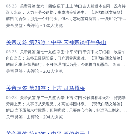
姻缘：要君远虑，美为条件，即错失也，理智前提。 考试：秋冬大考，
06-23
关帝灵签 第六十四签 庚丁 上上 诗曰 吉人相遇本合同，况有持
不如理想，等到交春，必有喜讯。 健康：倏尔攻袭，不寻常也，不宜操
谋天水翁； 人力不劳公论协，事成功倍笑谈中。 【现代白话文解签】
劳，静心即愈。 ...
解曰 问合伙，那是一个好兆头。但不可忘记签诗所言，一切要“公”平，
要“协”力，才会事半功倍。“管饱分金”的故事，是一个模范。 问谋事，
关帝灵签
-
去评论
- 180人浏览
有 望，出入皆宜。 问求财，可得。 问婚姻，可成。 问疾病，得医。 问
行人，音信将到。 断曰 运势：居最高峰，唯惜福也，得意忘形，戒之
关帝灵签 第79签：中平 宋神宗误扞牛头山
记之。 家庭：年年添丁，世人讶之，尔修者也，珍惜此福。 财利：无
所欲 为，押之得之，时运届至，宜储蓄之。 事业：吸四方财，此时正
06-23
关帝灵签 第七十九签 辛壬 中平 诗曰 干亥来龙仔细看，坎居午
当，惟不可贪，方能保住。 升迁：平素之修，身心健全，今有享之，受
向自当安； 若移丑艮阴阳逆，门户凋零家道难。 【现代白话文解签】
之即安...
解曰 凡事应依理而行，不可悖理自以为是，否则将自食恶果。 断曰 运
势：财运平稳，应满足之，不宜盲进，世境之迫。 家庭：人口分散，世
关帝灵签
-
去评论
- 202人浏览
局使之，砸桶主人，必谋合和。 财利：平稳之 时，不宜贪婪，贪之通
贫，不可不知。 事业：事事小心，童叟无欺，信用奠基，必能转旺。
关帝灵签 第28签：上吉 司马题桥
升迁：先修身心，常念布施，怀之心安，必可有之。 姻 缘：审慎此
缘，天赐机缘，视尔眼识，可即定之。 考试：尔之功名，历尽沧桑，宜
06-23
关帝灵签 第二十八签 丙辛 上吉 诗曰 公侯将相本无种，好把勤
珍惜之，叵有差错。 健康：速求名医，目前不对，立即闻讯，方能 治
劳契上天； 人事尽从天理见，才高岂得困林泉。 【现代白话文解签】
痊。 远行：出不如...
解曰 当下虽然未得际遇，但莫嗟叹，只要修心向善，好运马上到来。
问诉讼，能解决，但时间上恐较长。只要当事人合乎情理去做，不必忧
关帝灵签
-
去评论
- 204人浏览
虑。 问行人，不久即返。 问失物，有寻回的希望，只要全力去寻找。
问财利，目前虽不理想，但不久即好转。 问疾病，终见愈，但须修心向
关帝灵签 第59签：中平 邓伯道无儿