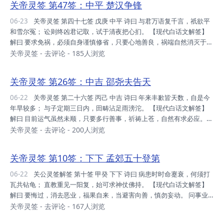
关帝灵签 第47签：中平 楚汉争锋
之，团结力大。 财利：今平稳 也，不宜着急，钱为长命，安心置理。
事业：目下之境，盖世如是，过度开发，招来祸根。 升迁：先调身心，
06-23
关帝灵签 第四十七签 戊庚 中平 诗曰 与君万语复千言，祇欲平
后续有望，较晚方至，宜珍惜之。 姻 缘：培之感情，认清心地，良善
和雪尔冤； 讼则终凶君记取，试于清夜把心扪。 【现代白话文解签】
者也，可以许...
解曰 要求免祸，必须自身谨慎修省，只要心地善良，祸端自然消灭于无
形。 问兴讼，不利，讼则终凶，应自反省。 问婚姻，好事多磨，但如
关帝灵签
-
去评论
- 185人浏览
经得起考验，则有情人终成眷属。 问谋事，不可心急，心急则事反不
成，正所谓“欲速不达”也。 断曰 运势：走入低壑，小心应对，不宜强
关帝灵签 第26签：中吉 邵尧夫告天
行，否则惨败。 家庭：人丁散落，为收束耶，从吾修身，必能转机。
财利：四面局势，不利世人，君亦在内，守旧可也。 事业：守之三餐，
06-22
关帝灵签 第二十六签 丙己 中吉 诗曰 年来丰歉皆天数，自是今
即可满足，经济恐慌，风靡全世。 升迁：身心状况，今甚恶劣，宜调适
年旱较多； 与子定期三日内，田畴沾足雨滂沱。 【现代白话文解签】
身，方可保安。 姻...
解曰 目前运气虽然未顺，只要多行善事，祈祷上苍，自然有求必应。
断曰 运势：春季未开，夏季见苞，忍至仲秋，笑口常开。 家庭：人口
关帝灵签
-
去评论
- 200人浏览
稀微，切莫自欺，尽己作福，必有转机。 财利：财运未明，求之蝇头，
不以太少，珍惜此福。 事业：上半之年，度三餐矣，后半之年，突飞猛
关帝灵签 第10签：下下 孟郊五十登第
进。 升迁：必有之也，后调吾身，护己身后，定达愿望。 姻缘：可合
之缘，先友后婚，其理明之，审慎行之。 考试：勤奋已足，唯方向误，
06-22
关公灵签解签 第十签 甲癸 下下 诗曰 病患时时命蹇衰，何须打
早日请益，必可中欤。 健康：小疾而已，不足为忧，惟照料已，不能大
瓦共钻龟； 直教重见一阳复，始可求神仗佛持。 【现代白话文解签】
意。 远行：逢动荡...
解曰 要悔过，消去恶业，福果自来，当避害向善，慎勿妄动。 问事业
财利，表示无利可图，宜守旧，莫贪求。 问疾病，恐仍拖延。 问诉
关帝灵签
-
去评论
- 167人浏览
讼，解决仍须时。病讼过冬至后，才有希望。 断曰 运势：正逢沟壑，